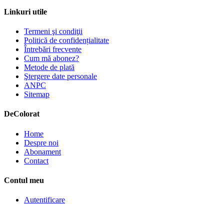
Linkuri utile
Termeni şi condiţii
Politică de confidențialitate
Întrebări frecvente
Cum mă abonez?
Metode de plată
Ştergere date personale
ANPC
Sitemap
De
Colorat
Home
Despre noi
Abonament
Contact
Contul meu
Autentificare