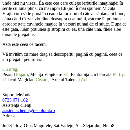
unde nici nu visezi. Ea este cea care culege ierburile imaginației în
serile cu lună plină, ca mai apoi Eli (noi îi mai spunem Micuța
Vrajitoare) să le pună în ceaun la foc domol câteva săptamâni bune,
pâna când Cezar, zburând deasupra ceaunului, așterne în poțiunea
aproape gata cuvintele magice în versuri numai de el știute. Dupa ce
este gata, luăm poțiunea și stropim cu ea, una câte una, filele albe
dinainte pregătite.
Asta este ceea ce facem.
Vă invităm cu mare drag să descoperiți, pagină cu pagină, ceea ce
am pregătit pentru voi.
Cu drag,
Pisoiul
Figaro
, Micuța Vrăjitoare
Eli
, Fantomița Umblăreață
Fluffy
,
Liliacul Magician
Cezar
și Ariciul Talentat
Aci
Suport telefonic
0723 671 102
Asistenţă clienţi
asistentaclienti@decolorat.ro
Adresa
Judeţ Ilfov, Oraş Magurele, Sat Varteju, Str. Stejarului, Nr. 58