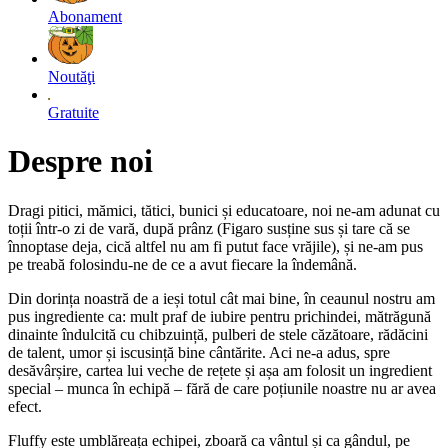
Abonament
Noutăţi
Gratuite
Despre noi
Dragi pitici, mămici, tătici, bunici și educatoare, noi ne-am adunat cu
toții într-o zi de vară, după prânz (Figaro susține sus și tare că se
înnoptase deja, cică altfel nu am fi putut face vrăjile), și ne-am pus
pe treabă folosindu-ne de ce a avut fiecare la îndemână.
Din dorința noastră de a ieși totul cât mai bine, în ceaunul nostru am
pus ingrediente ca: mult praf de iubire pentru prichindei, mătrăgună
dinainte îndulcită cu chibzuință, pulberi de stele căzătoare, rădăcini
de talent, umor și iscusință bine cântărite. Aci ne-a adus, spre
desăvârșire, cartea lui veche de rețete și așa am folosit un ingredient
special – munca în echipă – fără de care poțiunile noastre nu ar avea
efect.
Fluffy este umblăreața echipei, zboară ca vântul și ca gândul, pe