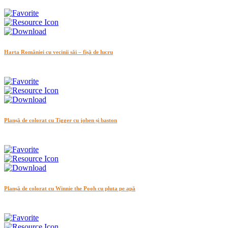
Harta României cu vecinii săi – fișă de lucru
Planșă de colorat cu Tigger cu joben și baston
Planșă de colorat cu Winnie the Pooh cu pluta pe apă