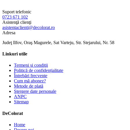
Suport telefonic
0723 671 102
Asistenţă clienţi
asistentaclienti@decolorat.ro
Adresa
Judeţ Ilfov, Oraş Magurele, Sat Varteju, Str. Stejarului, Nr. 58
Linkuri utile
Termeni şi condiţii
Politică de confidențialitate
Întrebări frecvente
Cum mă abonez?
Metode de plată
Ştergere date personale
ANPC
Sitemap
De
Colorat
Home
Despre noi