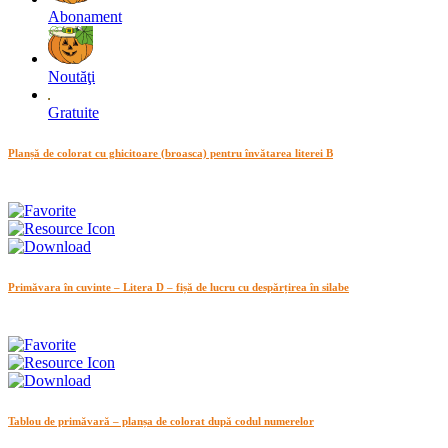
Abonament
Noutăţi
Gratuite
Planșă de colorat cu ghicitoare (broasca) pentru învătarea literei B
Primăvara în cuvinte – Litera D – fișă de lucru cu despărțirea în silabe
Tablou de primăvară – planșa de colorat după codul numerelor