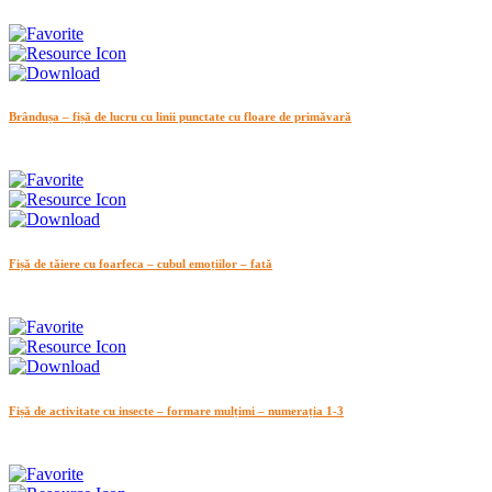
Brândușa – fișă de lucru cu linii punctate cu floare de primăvară
Fișă de tăiere cu foarfeca – cubul emoțiilor – fată
Fișă de activitate cu insecte – formare mulțimi – numerația 1-3