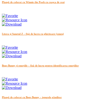
Planșă de colorat cu Winnie the Pooh cu ceașca de ceai
Litera și Sunetul Z – fișă de lucru cu ghicitoare (zmeu)
Bugs Bunny și emoțiile – fisă de lucru pentru identificarea emoțiilor
Planșă de colorat cu Bugs Bunny – iepurele gânditor