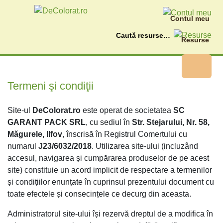
Contul meu
Caută
Resurse
Termeni şi condiţii
Site-ul
DeColorat.ro
este operat de societatea
SC
GARANT PACK SRL
, cu sediul în
Str. Stejarului, Nr. 58,
Măgurele, Ilfov
, înscrisă în Registrul Comertului cu
numarul
J23/6032/2018
. Utilizarea site-ului (incluzând
accesul, navigarea și cumpărarea produselor de pe acest
site) constituie un acord implicit de respectare a termenilor
și condițiilor enunțate în cuprinsul prezentului document cu
toate efectele și consecințele ce decurg din aceasta.
Administratorul site-ului își rezervă dreptul de a modifica în