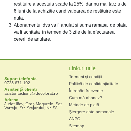
restituire a acestuia scade la 25%, dar nu mai tarziu de
6 luni de la achizitie cand valoarea de restituire este
nula.
Abonamentul dvs va fi anulat si suma ramasa de plata
va fi achitata in termen de 3 zile de la efectuarea
cererii de anulare.
Linkuri utile
Termeni şi condiţii
Suport telefonic
0723 671 102
Politică de confidențialitate
Asistenţă clienţi
Întrebări frecvente
asistentaclienti@decolorat.ro
Cum mă abonez?
Adresa
Judeţ Ilfov, Oraş Magurele, Sat
Metode de plată
Varteju, Str. Stejarului, Nr. 58
Ştergere date personale
ANPC
Sitemap