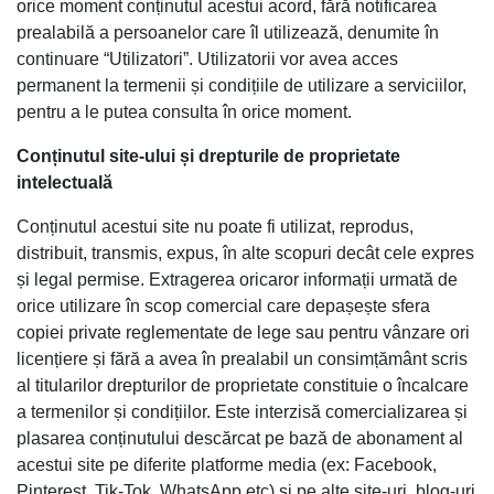
orice moment conținutul acestui acord, fără notificarea
prealabilă a persoanelor care îl utilizează, denumite în
continuare “Utilizatori”. Utilizatorii vor avea acces
permanent la termenii și condițiile de utilizare a serviciilor,
pentru a le putea consulta în orice moment.
Conținutul site-ului și drepturile de proprietate
intelectuală
Conținutul acestui site nu poate fi utilizat, reprodus,
distribuit, transmis, expus, în alte scopuri decât cele expres
și legal permise. Extragerea oricaror informații urmată de
orice utilizare în scop comercial care depașește sfera
copiei private reglementate de lege sau pentru vânzare ori
licențiere și fără a avea în prealabil un consimțământ scris
al titularilor drepturilor de proprietate constituie o încalcare
a termenilor și condițiilor. Este interzisă comercializarea și
plasarea conținutului descărcat pe bază de abonament al
acestui site pe diferite platforme media (ex: Facebook,
Pinterest, Tik-Tok, WhatsApp etc) și pe alte site-uri, blog-uri