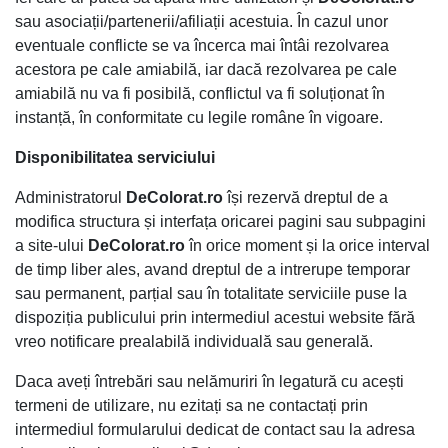
sau asociații/partenerii/afiliații acestuia. În cazul unor
eventuale conflicte se va încerca mai întâi rezolvarea
acestora pe cale amiabilă, iar dacă rezolvarea pe cale
amiabilă nu va fi posibilă, conflictul va fi soluționat în
instanță, în conformitate cu legile române în vigoare.
Disponibilitatea serviciului
Administratorul
DeColorat
.ro
își rezervă dreptul de a
modifica structura și interfața oricarei pagini sau subpagini
a site-ului
DeColorat
.ro
în orice moment și la orice interval
de timp liber ales, avand dreptul de a intrerupe temporar
sau permanent, parțial sau în totalitate serviciile puse la
dispoziția publicului prin intermediul acestui website fără
vreo notificare prealabilă individuală sau generală.
Daca aveți întrebări sau nelămuriri în legatură cu acești
termeni de utilizare, nu ezitați sa ne contactați prin
intermediul formularului dedicat de contact sau la adresa