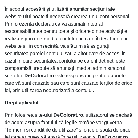
În scopul accesării și utilizării anumitor secțiuni ale
website-ului poate fi necesară crearea unui cont personal.
Prin prezenta declarați că va asumați integral
responsabilitatea pentru toate și oricare dintre activitățile
realizate prin intermediul contului pe care îl deschideți pe
website și, în consecință, va sfătuim să asigurați
securitatea parolei contului sau a altor date de acces. În
cazul în care securitatea contului pe care îl detineți este
compromisă, trebuie să anuntați imediat administratorul
site-ului.
DeColorat.ro
este responsabil pentru daunele
care vă sunt cauzate sau care sunt cauzate terților de orice
fel, prin utilizarea neautorizată a contului.
Drept aplicabil
Prin folosirea site-ului
DeColorat.ro
, utilizatorul se declară
de acord asupra faptului că legile române vor guverna
“Termenii și condițiile de utilizare” și orice dispută de orice
fel care ar putea să apară între utilizatori și
DeColorat
.ro