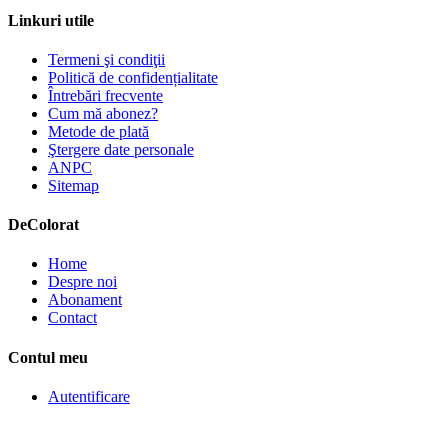
Linkuri utile
Termeni şi condiţii
Politică de confidențialitate
Întrebări frecvente
Cum mă abonez?
Metode de plată
Ştergere date personale
ANPC
Sitemap
De
Colorat
Home
Despre noi
Abonament
Contact
Contul meu
Autentificare