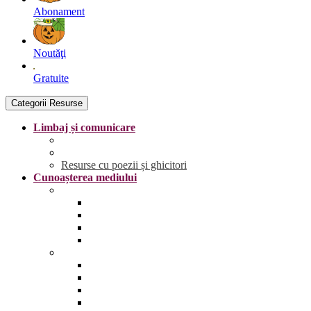
Abonament
Noutăţi
Gratuite
Categorii Resurse
Limbaj și comunicare
Literele
Grafisme | Fișe de trasare
Resurse cu poezii și ghicitori
Cunoașterea mediului
Anotimpurile și vremea
Primăvara
Vara
Toamna
Iarna
Lumea vie
Animale și păsări sălbatice
Animale și păsări domestice
Animale și păsări sălbatice din România
Animale marine și polare