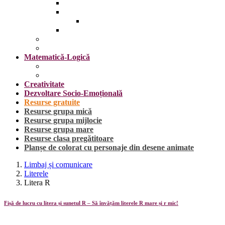
Insecte
Omul
Obiecte vestimentare și accesorii
Plante, fructe și legume
Mijloace de transport
Sărbători
Matematică-Logică
Cifrele
Forme geometrice
Creativitate
Dezvoltare Socio-Emoțională
Resurse gratuite
Resurse grupa mică
Resurse grupa mijlocie
Resurse grupa mare
Resurse clasa pregătitoare
Planșe de colorat cu personaje din desene animate
Limbaj și comunicare
Literele
Litera R
Fișă de lucru cu litera și sunetul R – Să învățăm literele R mare și r mic!