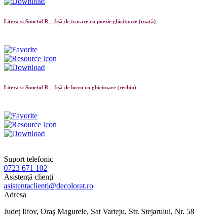
Litera și Sunetul R – fișă de trasare cu poezie ghicitoare (roată)
Litera și Sunetul R – fișă de lucru cu ghicitoare (rechin)
Suport telefonic
0723 671 102
Asistenţă clienţi
asistentaclienti@decolorat.ro
Adresa
Judeţ Ilfov, Oraş Magurele, Sat Varteju, Str. Stejarului, Nr. 58