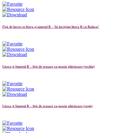
Fișă de lucru cu litera și sunetul R – Să învățăm litera R cu Raluca!
Litera și Sunetul R – fișă de trasare cu poezie ghicitoare (rochie)
Litera și Sunetul R – fișă de trasare cu poezie ghicitoare (roșie)