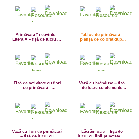
Primăvara în cuvinte –
Tablou de primăvară –
Litera A – fișă de lucru cu
planșa de colorat după
despărțirea în silabe
codul numerelor
Fișă de activitate cu flori
Vază cu brândușe – fișă
de primăvară –
de lucru cu elemente
despărțirea în silabe
grafice
Vază cu flori de primăvară
Lăcrămioara – fișă de
– fișă de lucru cu
lucru cu linii punctate cu