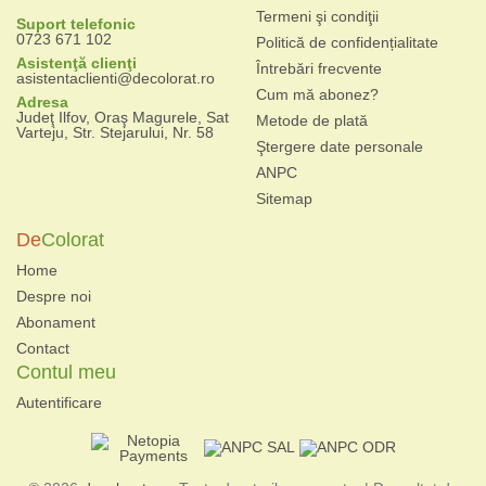
Termeni şi condiţii
Suport telefonic
0723 671 102
Politică de confidențialitate
Asistenţă clienţi
Întrebări frecvente
asistentaclienti@decolorat.ro
Cum mă abonez?
Adresa
Judeţ Ilfov, Oraş Magurele, Sat
Metode de plată
Varteju, Str. Stejarului, Nr. 58
Ştergere date personale
ANPC
Sitemap
De
Colorat
Home
Despre noi
Abonament
Contact
Contul meu
Autentificare