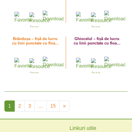
elemente grafice
flori de primăvară
Brândușa – fișă de lucru
Ghiocelul – fișă de lucru
cu linii punctate cu floare
cu linii punctate cu floare
de primăvară
de primăvară
1
2
3
…
15
»
Linkuri utile