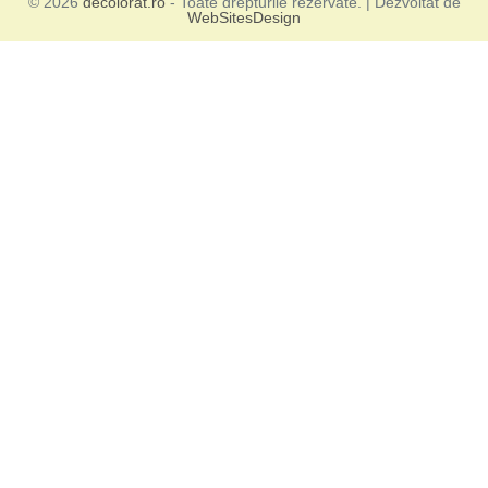
© 2026
decolorat.ro
- Toate drepturile rezervate. | Dezvoltat de
WebSitesDesign