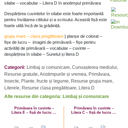
silabe – vocabular – Litera D în anotimpul primăvara
Despărțirea cuvintelor în silabe este foarte importantă
pentru învățarea cititului și a scrisului. Această fișă este
foarte utilă încă de la grădiniță.
grupa mare
–
clasa pregătitoare
|
planșe de colorat –
fișe de lucru – imagini de primăvară – fișe pentru
activități de primăvară – vocabular – cuvinte –
despărțirea în silabe – Sunetul și litera D
Categorii:
Limbaj și comunicare
,
Cunoașterea mediului
,
Resurse gratuite
,
Anotimpurile și vremea
,
Primăvara
,
Insecte
,
Plante, fructe și legume
,
Resurse grupa mare
,
Literele
,
Resurse clasa pregătitoare
,
Litera D
Alte resurse din categoria: Limbaj și comunicare
Primăvara în cuvinte –
Primăvara în cuvinte –
Litera E – fișă de lucru cu
Litera C – fișă de lucru cu
despărțirea în silabe
despărțirea în silabe