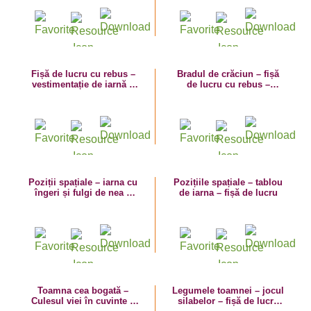
Fișă de lucru cu rebus –
Bradul de crăciun – fișă
vestimentație de iarnă –
de lucru cu rebus –
vocabular
vocabular de iarnă
Poziții spațiale – iarna cu
Pozițiile spațiale – tablou
îngeri și fulgi de nea –
de iarna – fișă de lucru
fișă de lucru
Toamna cea bogată –
Legumele toamnei – jocul
Culesul viei în cuvinte –
silabelor – fișă de lucru