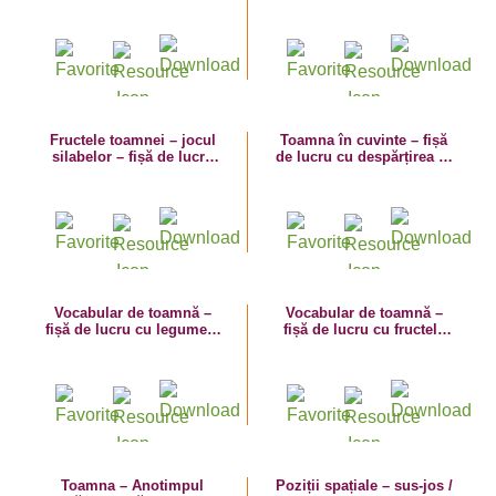
fișă de lucru cu vocabular
cu despărțirea în silabe
Fructele toamnei – jocul
Toamna în cuvinte – fișă
silabelor – fișă de lucru
de lucru cu despărțirea în
cu despărțirea în silabe
silabe
Vocabular de toamnă –
Vocabular de toamnă –
fișă de lucru cu legumele
fișă de lucru cu fructele
toamnei
toamnei
Toamna – Anotimpul
Poziții spațiale – sus-jos /