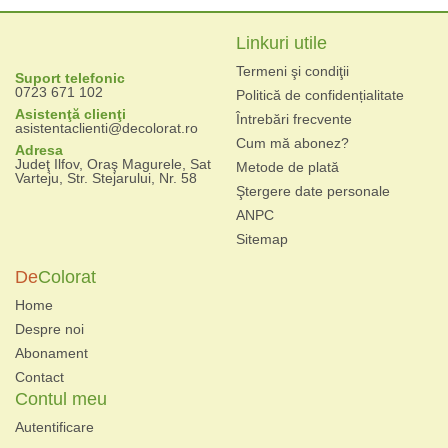
Linkuri utile
Termeni şi condiţii
Suport telefonic
0723 671 102
Politică de confidențialitate
Asistenţă clienţi
Întrebări frecvente
asistentaclienti@decolorat.ro
Cum mă abonez?
Adresa
Judeţ Ilfov, Oraş Magurele, Sat
Metode de plată
Varteju, Str. Stejarului, Nr. 58
Ştergere date personale
ANPC
Sitemap
De
Colorat
Home
Despre noi
Abonament
Contact
Contul meu
Autentificare