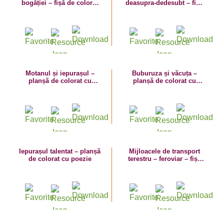
bogăției – fișă de colorat
deasupra-dedesubt – fișă
cu imagini de toamnă
de activitate cu dinozauri
Motanul și iepurașul –
Buburuza și văcuța –
planșă de colorat cu
planșă de colorat cu
poezie
poezie
Iepurașul talentat – planșă
Mijloacele de transport
de colorat cu poezie
terestru – feroviar – fișă
de lucru – vocabular