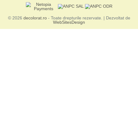
© 2026
decolorat.ro
- Toate drepturile rezervate. | Dezvoltat de
WebSitesDesign