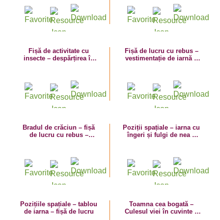
Fișă de activitate cu
Fișă de lucru cu rebus –
insecte – despărțirea în
vestimentație de iarnă –
silabe
vocabular
Bradul de crăciun – fișă
Poziții spațiale – iarna cu
de lucru cu rebus –
îngeri și fulgi de nea –
vocabular de iarnă
fișă de lucru
Pozițiile spațiale – tablou
Toamna cea bogată –
de iarna – fișă de lucru
Culesul viei în cuvinte –
fișă de lucru cu vocabular