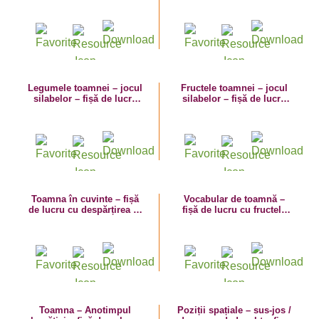
Legumele toamnei – jocul
Fructele toamnei – jocul
silabelor – fișă de lucru
silabelor – fișă de lucru
cu despărțirea în silabe
cu despărțirea în silabe
Toamna în cuvinte – fișă
Vocabular de toamnă –
de lucru cu despărțirea în
fișă de lucru cu fructele
silabe
toamnei
Toamna – Anotimpul
Poziții spațiale – sus-jos /