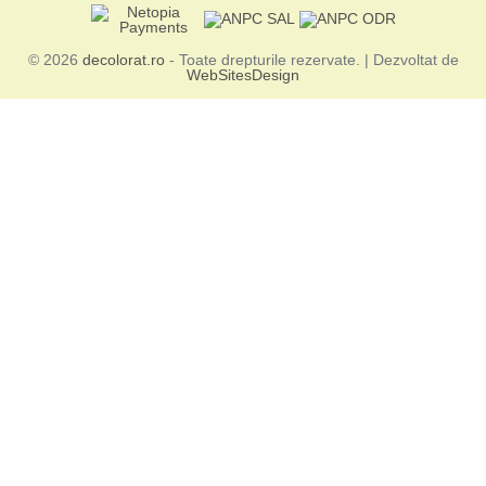
© 2026
decolorat.ro
- Toate drepturile rezervate. | Dezvoltat de
WebSitesDesign