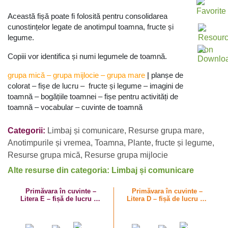
Această fișă poate fi folosită pentru consolidarea
cunostințelor legate de anotimpul toamna, fructe și
legume.
Copiii vor identifica și numi legumele de toamnă.
grupa mică
–
grupa mijlocie
–
grupa mare
|
planșe de
colorat – fișe de lucru – fructe și legume – imagini de
toamnă – bogățiile toamnei – fișe pentru activități de
toamnă – vocabular – cuvinte de toamnă
Categorii:
Limbaj și comunicare
,
Resurse grupa mare
,
Anotimpurile și vremea
,
Toamna
,
Plante, fructe și legume
,
Resurse grupa mică
,
Resurse grupa mijlocie
Alte resurse din categoria: Limbaj și comunicare
Primăvara în cuvinte –
Primăvara în cuvinte –
Litera E – fișă de lucru cu
Litera D – fișă de lucru cu
despărțirea în silabe
despărțirea în silabe