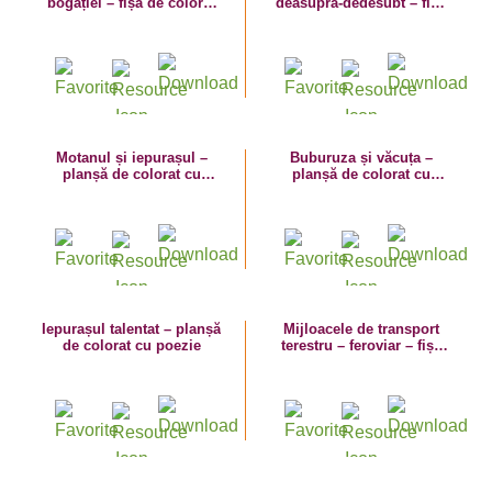
bogăției – fișă de colorat
deasupra-dedesubt – fișă
cu imagini de toamnă
de activitate cu dinozauri
Motanul și iepurașul –
Buburuza și văcuța –
planșă de colorat cu
planșă de colorat cu
poezie
poezie
Iepurașul talentat – planșă
Mijloacele de transport
de colorat cu poezie
terestru – feroviar – fișă
de lucru – vocabular