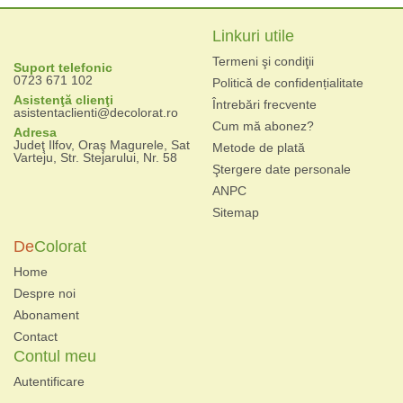
Linkuri utile
Termeni şi condiţii
Suport telefonic
0723 671 102
Politică de confidențialitate
Asistenţă clienţi
Întrebări frecvente
asistentaclienti@decolorat.ro
Cum mă abonez?
Adresa
Judeţ Ilfov, Oraş Magurele, Sat
Metode de plată
Varteju, Str. Stejarului, Nr. 58
Ştergere date personale
ANPC
Sitemap
De
Colorat
Home
Despre noi
Abonament
Contact
Contul meu
Autentificare