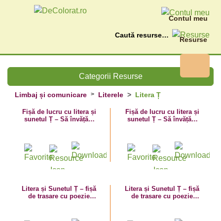
Contul meu
Caută
Resurse
Categorii Resurse
Limbaj și comunicare
Literele
Litera Ț
Fișă de lucru cu litera și
Fișă de lucru cu litera și
sunetul Ț – Să învățăm
sunetul Ț – Să învățăm
literele Ț mare și ț mic!
litera Ț cu Țicu!
Litera și Sunetul Ț – fișă
Litera și Sunetul Ț – fișă
de trasare cu poezie
de trasare cu poezie
ghicitoare (țestoasă)
ghicitoare (țânțar)