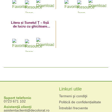
Litera și Sunetul Ț – fișă
de lucru cu ghicitoare
(țestoasă)
Linkuri utile
Termeni şi condiţii
Suport telefonic
0723 671 102
Politică de confidențialitate
Asistenţă clienţi
Întrebări frecvente
asistentaclienti@decolorat.ro