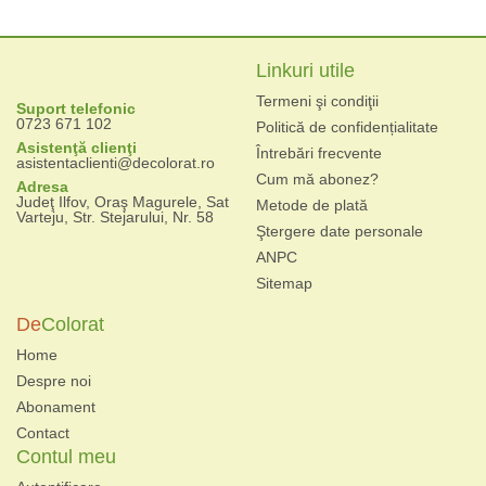
Linkuri utile
Termeni şi condiţii
Suport telefonic
0723 671 102
Politică de confidențialitate
Asistenţă clienţi
Întrebări frecvente
asistentaclienti@decolorat.ro
Cum mă abonez?
Adresa
Judeţ Ilfov, Oraş Magurele, Sat
Metode de plată
Varteju, Str. Stejarului, Nr. 58
Ştergere date personale
ANPC
Sitemap
De
Colorat
Home
Despre noi
Abonament
Contact
Contul meu