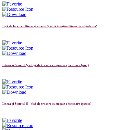
Fișă de lucru cu litera și sunetul Ș – Să învățăm litera Ș cu Ștefania!
Litera și Sunetul Ș – fișă de trasare cu poezie ghicitoare (șort)
Litera și Sunetul Ș – fișă de trasare cu poezie ghicitoare (șosete)