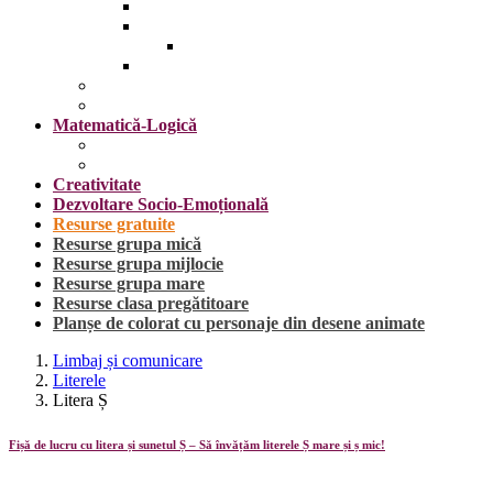
Insecte
Omul
Obiecte vestimentare și accesorii
Plante, fructe și legume
Mijloace de transport
Sărbători
Matematică-Logică
Cifrele
Forme geometrice
Creativitate
Dezvoltare Socio-Emoțională
Resurse gratuite
Resurse grupa mică
Resurse grupa mijlocie
Resurse grupa mare
Resurse clasa pregătitoare
Planșe de colorat cu personaje din desene animate
Limbaj și comunicare
Literele
Litera Ș
Fișă de lucru cu litera și sunetul Ș – Să învățăm literele Ș mare și ș mic!