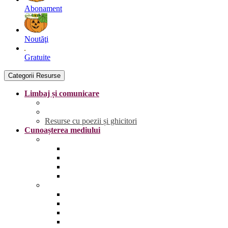
Abonament
Noutăţi
Gratuite
Categorii Resurse
Limbaj și comunicare
Literele
Grafisme | Fișe de trasare
Resurse cu poezii și ghicitori
Cunoașterea mediului
Anotimpurile și vremea
Primăvara
Vara
Toamna
Iarna
Lumea vie
Animale și păsări sălbatice
Animale și păsări domestice
Animale și păsări sălbatice din România
Animale marine și polare