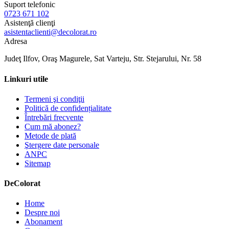
Suport telefonic
0723 671 102
Asistenţă clienţi
asistentaclienti@decolorat.ro
Adresa
Judeţ Ilfov, Oraş Magurele, Sat Varteju, Str. Stejarului, Nr. 58
Linkuri utile
Termeni şi condiţii
Politică de confidențialitate
Întrebări frecvente
Cum mă abonez?
Metode de plată
Ştergere date personale
ANPC
Sitemap
De
Colorat
Home
Despre noi
Abonament