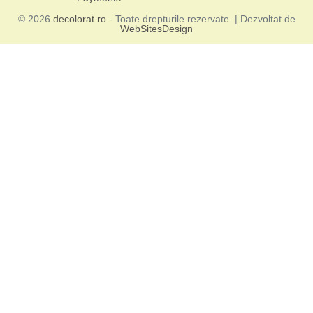
© 2026
decolorat.ro
- Toate drepturile rezervate. | Dezvoltat de
WebSitesDesign