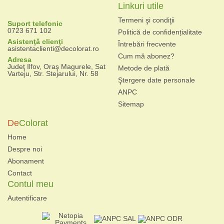
Linkuri utile
Termeni şi condiţii
Suport telefonic
0723 671 102
Politică de confidențialitate
Asistenţă clienţi
Întrebări frecvente
asistentaclienti@decolorat.ro
Cum mă abonez?
Adresa
Judeţ Ilfov, Oraş Magurele, Sat
Metode de plată
Varteju, Str. Stejarului, Nr. 58
Ştergere date personale
ANPC
Sitemap
De
Colorat
Home
Despre noi
Abonament
Contact
Contul meu
Autentificare