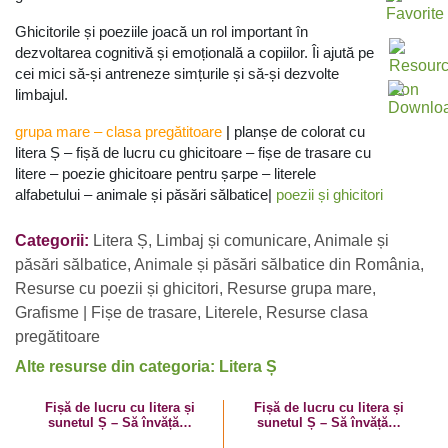
Ghicitorile și poeziile joacă un rol important în
dezvoltarea cognitivă și emoțională a copiilor. Îi ajută pe
cei mici să-și antreneze simțurile și să-și dezvolte
limbajul.
grupa mare
–
clasa pregătitoare
|
planșe de colorat cu
litera Ș – fișă de lucru cu ghicitoare – fișe de trasare cu
litere – poezie ghicitoare pentru șarpe – literele
alfabetului – animale și păsări sălbatice|
poezii și ghicitori
Categorii:
Litera Ș
,
Limbaj și comunicare
,
Animale și
păsări sălbatice
,
Animale și păsări sălbatice din România
,
Resurse cu poezii și ghicitori
,
Resurse grupa mare
,
Grafisme | Fișe de trasare
,
Literele
,
Resurse clasa
pregătitoare
Alte resurse din categoria: Litera Ș
Fișă de lucru cu litera și
Fișă de lucru cu litera și
sunetul Ș – Să învățăm
sunetul Ș – Să învățăm
literele Ș mare și ș mic!
litera Ș cu Ștefania!