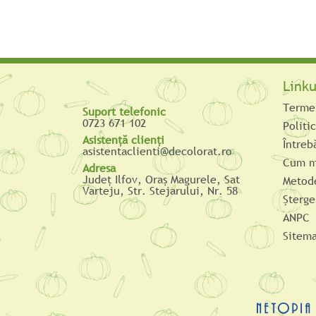
Linku
Termen
Suport telefonic
0723 671 102
Politi
Asistenţă clienţi
Întreb
asistentaclienti@decolorat.ro
Cum m
Adresa
Judeţ Ilfov, Oraş Magurele, Sat
Metode
Varteju, Str. Stejarului, Nr. 58
Şterge
ANPC
Sitem