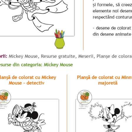
și formele, să creez
elemente noi desen
respectând conturu
– desene de colorat
din desene animate 
rii:
Mickey Mouse
,
Resurse gratuite
,
Meserii
,
Planșe de color
esurse din categoria: Mickey Mouse
lanșă de colorat cu Mickey
Planșă de colorat cu Minn
Mouse – detectiv
majoretă