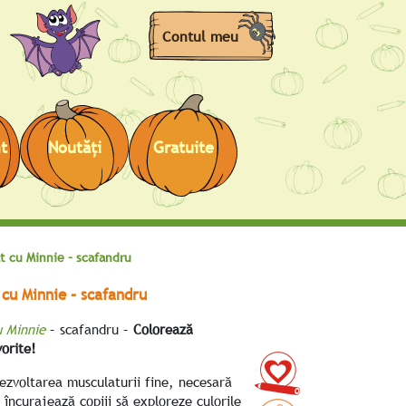
Contul meu
t
Noutăţi
Gratuite
t cu Minnie – scafandru
 cu Minnie – scafandru
u Minnie
– scafandru –
Colorează
orite!
dezvoltarea musculaturii fine, necesară
 încurajează copiii să exploreze culorile