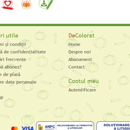
ri utile
De
Colorat
i şi condiţii
Home
că de confidențialitate
Despre noi
ări frecvente
Abonament
ă abonez?
Contact
 de plată
Contul meu
re date personale
Autentificare
ap