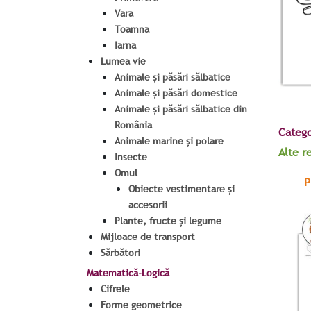
Vara
Toamna
Iarna
Lumea vie
Animale și păsări sălbatice
Animale și păsări domestice
Animale și păsări sălbatice din
România
Catego
Animale marine și polare
Alte r
Insecte
Omul
P
Obiecte vestimentare și
accesorii
Plante, fructe și legume
Mijloace de transport
Sărbători
Matematică-Logică
Cifrele
Forme geometrice