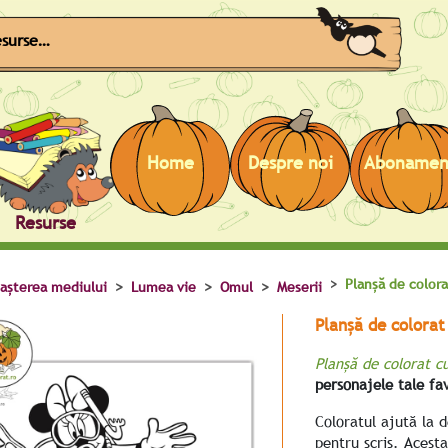
Caută
Home
Despre noi
Abonamen
Resurse
Planșă de colora
așterea mediului
Lumea vie
Omul
Meserii
Planșă de colorat
Planșă de colorat c
personajele tale fav
Coloratul ajută la 
pentru scris. Acesta