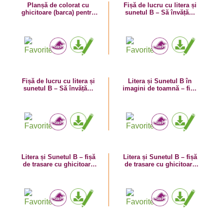
Planșă de colorat cu
Fișă de lucru cu litera și
ghicitoare (barca) pentru
sunetul B – Să învățăm
învătarea literei B
literele B mare și a mic!
Fișă de lucru cu litera și
Litera și Sunetul B în
sunetul B – Să învățăm
imagini de toamnă – fișă
litera B cu Bogdan!
de lucru
Litera și Sunetul B – fișă
Litera și Sunetul B – fișă
de trasare cu ghicitoare
de trasare cu ghicitoare
(balon)
(brad)