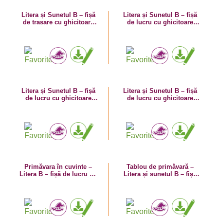
Litera și Sunetul B – fișă
Litera și Sunetul B – fișă
de trasare cu ghicitoare
de lucru cu ghicitoare
(banană)
(broască)
Litera și Sunetul B – fișă
Litera și Sunetul B – fișă
de lucru cu ghicitoare
de lucru cu ghicitoare
(barcă)
(balon)
Primăvara în cuvinte –
Tablou de primăvară –
Litera B – fișă de lucru cu
Litera și sunetul B – fișă
despărțirea în silabe
de trasare – planșă de
colorat