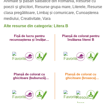
Animale și păsări sălbatice din România
,
Resurse cu
poezii și ghicitori
,
Resurse grupa mare
,
Literele
,
Resurse
clasa pregătitoare
,
Limbaj și comunicare
,
Cunoașterea
mediului
,
Creativitate
,
Vara
Alte resurse din categoria: Litera B
Fișă de lucru pentru
Planșă de colorat pentru
recunoașterea și învățarea
învătarea literei B
sunetului și literei B.
Numește și colorează!
Planșă de colorat cu
Planșă de colorat cu
ghicitoare (buburuză)
ghicitoare (broasca)
pentru învătarea literei B
pentru învătarea literei B