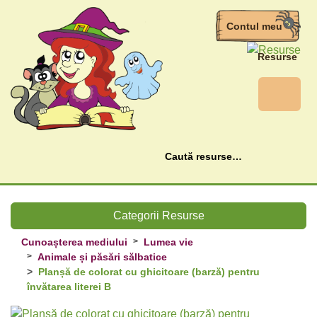
Contul meu
Resurse
Caută
Categorii Resurse
Cunoașterea mediului
Lumea vie
Animale și păsări sălbatice
Planșă de colorat cu ghicitoare (barză) pentru
învătarea literei B