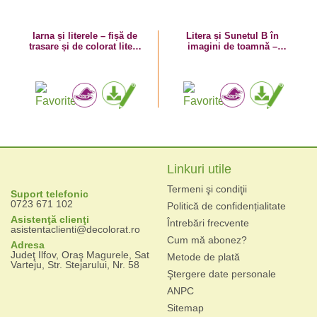
Iarna și literele – fișă de
Litera și Sunetul B în
trasare și de colorat litera
imagini de toamnă –
B
plansă de colorat cu
bostan
Linkuri utile
Termeni şi condiţii
Suport telefonic
0723 671 102
Politică de confidențialitate
Asistenţă clienţi
Întrebări frecvente
asistentaclienti@decolorat.ro
Cum mă abonez?
Adresa
Judeţ Ilfov, Oraş Magurele, Sat
Metode de plată
Varteju, Str. Stejarului, Nr. 58
Ştergere date personale
ANPC
Sitemap