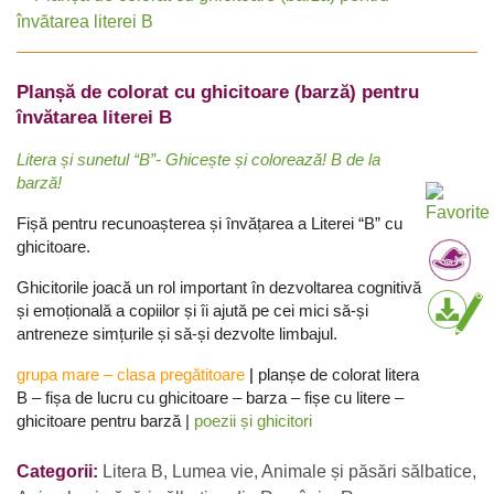
Planșă de colorat cu ghicitoare (barză) pentru
învătarea literei B
Litera și sunetul “B”- Ghicește și colorează! B de la
barză!
Fișă pentru recunoașterea și învățarea a Literei “B” cu
ghicitoare.
Ghicitorile joacă un rol important în dezvoltarea cognitivă
și emoțională a copiilor și îi ajută pe cei mici să-și
antreneze simțurile și să-și dezvolte limbajul.
grupa mare
–
clasa pregătitoare
|
planșe de colorat litera
B – fișa de lucru cu ghicitoare – barza – fișe cu litere –
ghicitoare pentru barză |
poezii și ghicitori
Categorii:
Litera B
,
Lumea vie
,
Animale și păsări sălbatice
,