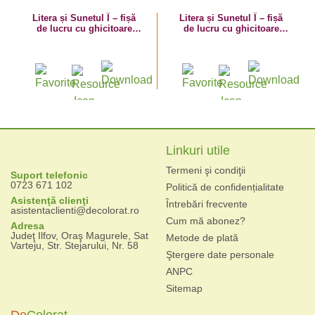
Litera și Sunetul Î – fișă
Litera și Sunetul Î – fișă
de lucru cu ghicitoare
de lucru cu ghicitoare
(înghețată)
(înger)
Linkuri utile
Termeni şi condiţii
Suport telefonic
0723 671 102
Politică de confidențialitate
Asistenţă clienţi
Întrebări frecvente
asistentaclienti@decolorat.ro
Cum mă abonez?
Adresa
Judeţ Ilfov, Oraş Magurele, Sat
Metode de plată
Varteju, Str. Stejarului, Nr. 58
Ştergere date personale
ANPC
Sitemap