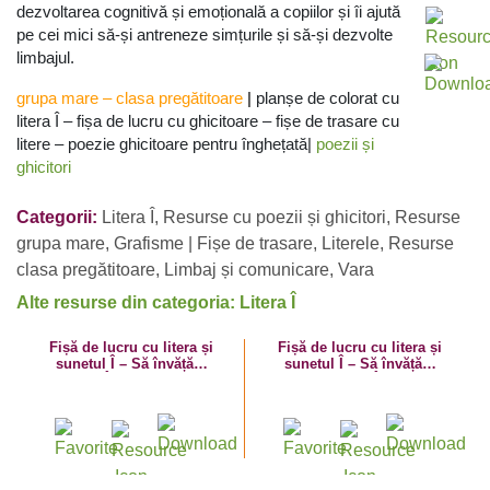
dezvoltarea cognitivă și emoțională a copiilor și îi ajută
pe cei mici să-și antreneze simțurile și să-și dezvolte
limbajul.
grupa mare
–
clasa pregătitoare
|
planșe de colorat cu
litera Î – fișa de lucru cu ghicitoare – fișe de trasare cu
litere – poezie ghicitoare pentru înghețată|
poezii și
ghicitori
Categorii:
Litera Î
,
Resurse cu poezii și ghicitori
,
Resurse
grupa mare
,
Grafisme | Fișe de trasare
,
Literele
,
Resurse
clasa pregătitoare
,
Limbaj și comunicare
,
Vara
Alte resurse din categoria: Litera Î
Fișă de lucru cu litera și
Fișă de lucru cu litera și
sunetul Î – Să învățăm
sunetul Î – Să învățăm
literele Î mare și î mic!
litera Î!