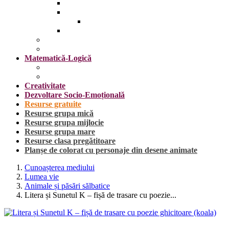
Insecte
Omul
Obiecte vestimentare și accesorii
Plante, fructe și legume
Mijloace de transport
Sărbători
Matematică-Logică
Cifrele
Forme geometrice
Creativitate
Dezvoltare Socio-Emoțională
Resurse gratuite
Resurse grupa mică
Resurse grupa mijlocie
Resurse grupa mare
Resurse clasa pregătitoare
Planșe de colorat cu personaje din desene animate
Cunoașterea mediului
Lumea vie
Animale și păsări sălbatice
Litera și Sunetul K – fișă de trasare cu poezie...