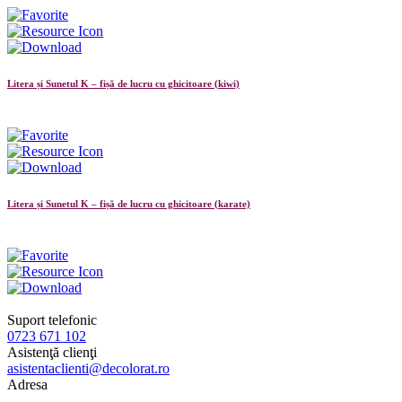
Litera și Sunetul K – fișă de lucru cu ghicitoare (kiwi)
Litera și Sunetul K – fișă de lucru cu ghicitoare (karate)
Suport telefonic
0723 671 102
Asistenţă clienţi
asistentaclienti@decolorat.ro
Adresa