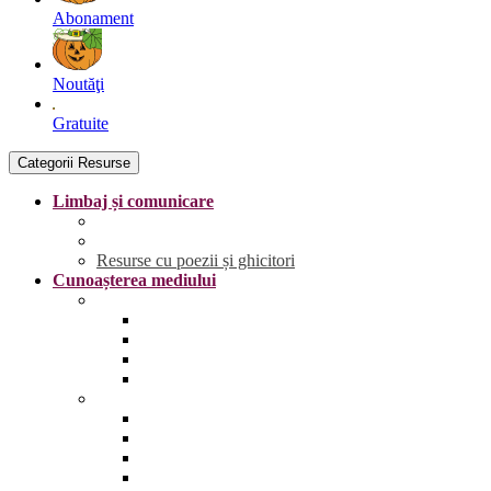
Abonament
Noutăţi
Gratuite
Categorii Resurse
Limbaj și comunicare
Literele
Grafisme | Fișe de trasare
Resurse cu poezii și ghicitori
Cunoașterea mediului
Anotimpurile și vremea
Primăvara
Vara
Toamna
Iarna
Lumea vie
Animale și păsări sălbatice
Animale și păsări domestice
Animale și păsări sălbatice din România
Animale marine și polare