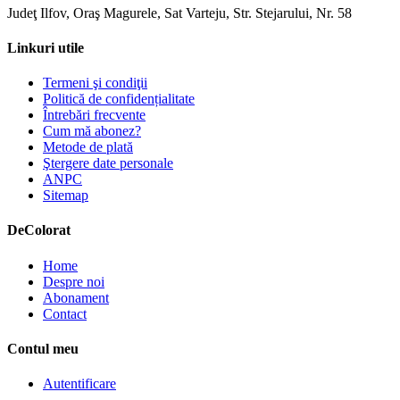
Judeţ Ilfov, Oraş Magurele, Sat Varteju, Str. Stejarului, Nr. 58
Linkuri utile
Termeni şi condiţii
Politică de confidențialitate
Întrebări frecvente
Cum mă abonez?
Metode de plată
Ştergere date personale
ANPC
Sitemap
De
Colorat
Home
Despre noi
Abonament
Contact
Contul meu
Autentificare