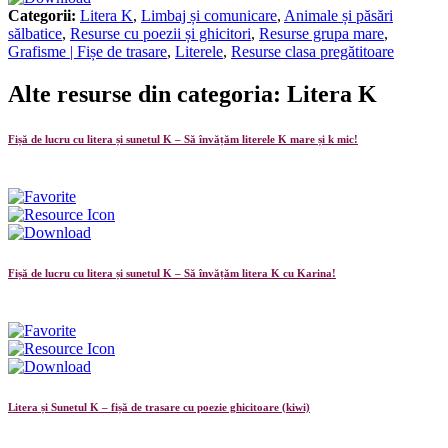
Categorii:
Litera K
,
Limbaj și comunicare
,
Animale și păsări
sălbatice
,
Resurse cu poezii și ghicitori
,
Resurse grupa mare
,
Grafisme | Fișe de trasare
,
Literele
,
Resurse clasa pregătitoare
Alte resurse din categoria: Litera K
Fișă de lucru cu litera și sunetul K – Să învățăm literele K mare și k mic!
Fișă de lucru cu litera și sunetul K – Să învățăm litera K cu Karina!
Litera și Sunetul K – fișă de trasare cu poezie ghicitoare (kiwi)