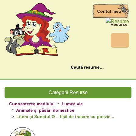
Contul meu
Resurse
Caută
Categorii Resurse
Cunoașterea mediului
Lumea vie
Animale și păsări domestice
Litera și Sunetul O – fișă de trasare cu poezie...