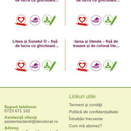
de lucru cu ghicitoare
de lucru cu ghicitoare
(ou)
(ochelari)
Litera și Sunetul O – fișă
Iarna și literele – fișă de
de lucru cu ghicitoare
trasare și de colorat litera
(oaie)
O
Linkuri utile
Termeni şi condiţii
Suport telefonic
0723 671 102
Politică de confidențialitate
Asistenţă clienţi
Întrebări frecvente
asistentaclienti@decolorat.ro
Cum mă abonez?
Adresa