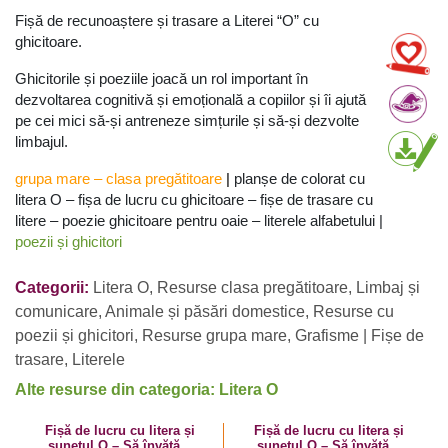
Fișă de recunoaștere și trasare a Literei “O” cu
ghicitoare.
Ghicitorile și poeziile joacă un rol important în
dezvoltarea cognitivă și emoțională a copiilor și îi ajută
pe cei mici să-și antreneze simțurile și să-și dezvolte
limbajul.
grupa mare
–
clasa pregătitoare
|
planșe de colorat cu
litera O – fișa de lucru cu ghicitoare – fișe de trasare cu
litere – poezie ghicitoare pentru oaie – literele alfabetului |
poezii și ghicitori
Categorii:
Litera O
,
Resurse clasa pregătitoare
,
Limbaj și
comunicare
,
Animale și păsări domestice
,
Resurse cu
poezii și ghicitori
,
Resurse grupa mare
,
Grafisme | Fișe de
trasare
,
Literele
Alte resurse din categoria: Litera O
Fișă de lucru cu litera și
Fișă de lucru cu litera și
sunetul O – Să învățăm
sunetul O – Să învățăm