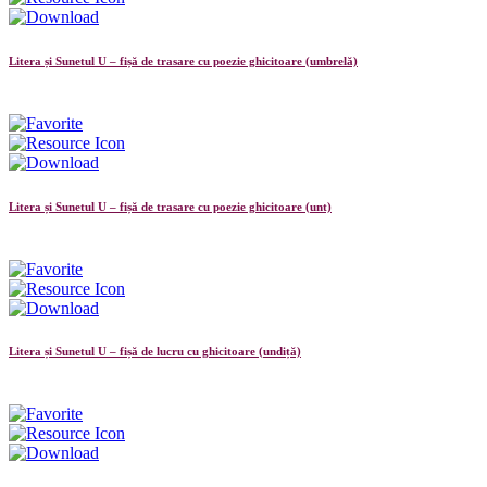
Litera și Sunetul U – fișă de trasare cu poezie ghicitoare (umbrelă)
Litera și Sunetul U – fișă de trasare cu poezie ghicitoare (unt)
Litera și Sunetul U – fișă de lucru cu ghicitoare (undiță)