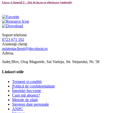
Litera și Sunetul U – fișă de lucru cu ghicitoare (umbrelă)
Suport telefonic
0723 671 102
Asistenţă clienţi
asistentaclienti@decolorat.ro
Adresa
Judeţ Ilfov, Oraş Magurele, Sat Varteju, Str. Stejarului, Nr. 58
Linkuri utile
Termeni şi condiţii
Politică de confidențialitate
Întrebări frecvente
Cum mă abonez?
Metode de plată
Ştergere date personale
ANPC