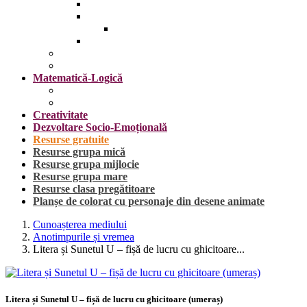
Insecte
Omul
Obiecte vestimentare și accesorii
Plante, fructe și legume
Mijloace de transport
Sărbători
Matematică-Logică
Cifrele
Forme geometrice
Creativitate
Dezvoltare Socio-Emoțională
Resurse gratuite
Resurse grupa mică
Resurse grupa mijlocie
Resurse grupa mare
Resurse clasa pregătitoare
Planșe de colorat cu personaje din desene animate
Cunoașterea mediului
Anotimpurile și vremea
Litera și Sunetul U – fișă de lucru cu ghicitoare...
Litera și Sunetul U – fișă de lucru cu ghicitoare (umeraș)