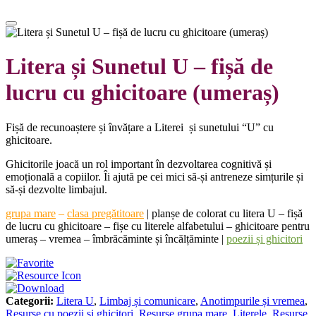
Litera și Sunetul U – fișă de
lucru cu ghicitoare (umeraș)
Fișă de recunoaștere și învățare a Literei și sunetului “U” cu
ghicitoare.
Ghicitorile joacă un rol important în dezvoltarea cognitivă și
emoțională a copiilor. Îi ajută pe cei mici să-și antreneze simțurile și
să-și dezvolte limbajul.
grupa mare
–
clasa pregătitoare
|
planșe de colorat cu litera U – fișă
de lucru cu ghicitoare – fișe cu literele alfabetului – ghicitoare pentru
umeraș – vremea – îmbrăcăminte și încălțăminte |
poezii și ghicitori
Categorii:
Litera U
,
Limbaj și comunicare
,
Anotimpurile și vremea
,
Resurse cu poezii și ghicitori
,
Resurse grupa mare
,
Literele
,
Resurse