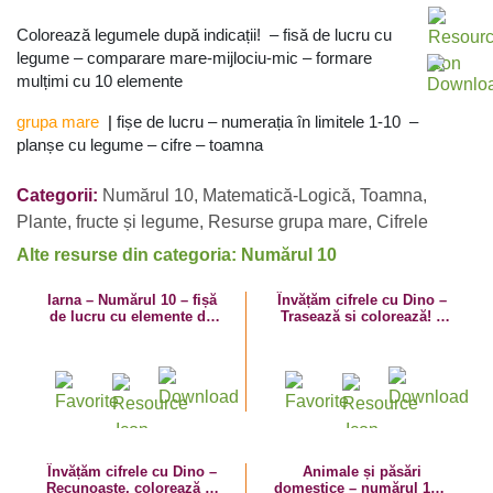
Colorează legumele după indicații! – fisă de lucru cu
legume – comparare mare-mijlociu-mic – formare
mulțimi cu 10 elemente
grupa mare
|
fișe de lucru – numerația în limitele 1-10 –
planșe cu legume – cifre – toamna
Categorii:
Numărul 10
,
Matematică-Logică
,
Toamna
,
Plante, fructe și legume
,
Resurse grupa mare
,
Cifrele
Alte resurse din categoria: Numărul 10
Iarna – Numărul 10 – fișă
Învățăm cifrele cu Dino –
de lucru cu elemente de
Trasează si colorează! –
iarnă și decorațiuni de
fișă de lucru cu numărul
crăciun
10
Învățăm cifrele cu Dino –
Animale și păsări
Recunoaște, colorează și
domestice – numărul 10 –