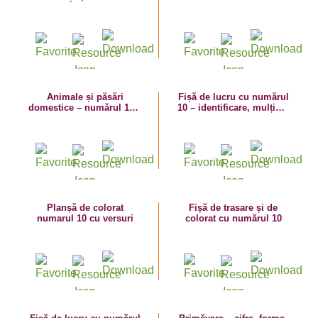
trasează numărul 10!
Identifică cifra, numără,
formează mulțimi și
trasează!
Animale și păsări
Fișă de lucru cu numărul
domestice – numărul 10 –
10 – identificare, mulțimi,
Recunoaște cifra, numără,
trasare
colorează și trasează!
Planșă de colorat
Fișă de trasare și de
numarul 10 cu versuri
colorat cu numărul 10