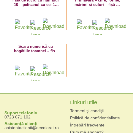
Fișă de lucru cu numărul
Primăvara – cifre, forme,
10 – pelicanul cu cei 10
mărimi și culori – fișă de
pești
lucru cu numărul 10
Scara numerică cu
bogătiile toamnei – fișă
de lucru
Linkuri utile
Termeni şi condiţii
Suport telefonic
0723 671 102
Politică de confidențialitate
Asistenţă clienţi
Întrebări frecvente
asistentaclienti@decolorat.ro
Cum mă abonez?