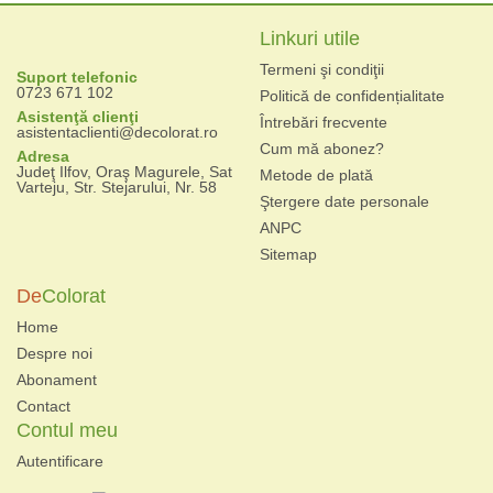
Linkuri utile
Termeni şi condiţii
Suport telefonic
0723 671 102
Politică de confidențialitate
Asistenţă clienţi
Întrebări frecvente
asistentaclienti@decolorat.ro
Cum mă abonez?
Adresa
Judeţ Ilfov, Oraş Magurele, Sat
Metode de plată
Varteju, Str. Stejarului, Nr. 58
Ştergere date personale
ANPC
Sitemap
De
Colorat
Home
Despre noi
Abonament
Contact
Contul meu
Autentificare