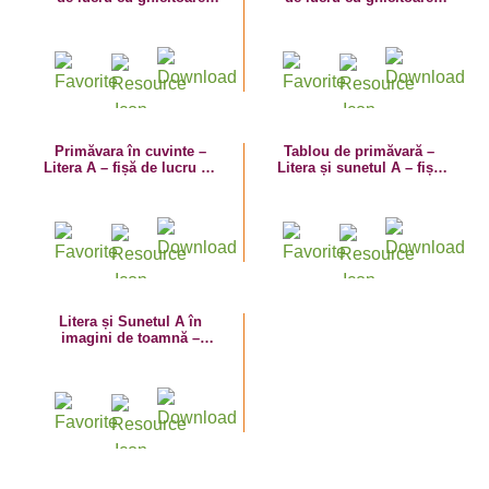
(avion)
(acordeon)
Primăvara în cuvinte –
Tablou de primăvară –
Litera A – fișă de lucru cu
Litera și sunetul A – fișă
despărțirea în silabe
de trasare – planșă de
colorat
Litera și Sunetul A în
imagini de toamnă –
plansă de colorat cu arici
și alune