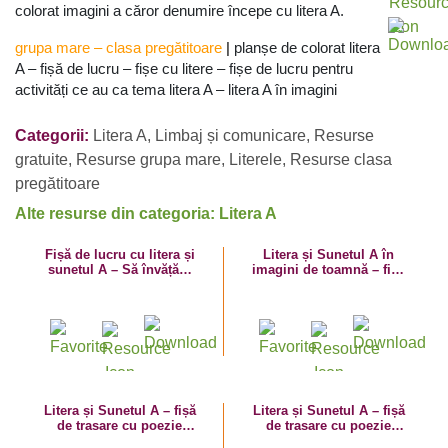
colorat imagini a căror denumire începe cu litera A.
grupa mare
–
clasa pregătitoare
|
planșe de colorat litera
A – fișă de lucru – fișe cu litere – fișe de lucru pentru
activități ce au ca tema litera A – litera A în imagini
Categorii:
Litera A
,
Limbaj și comunicare
,
Resurse
gratuite
,
Resurse grupa mare
,
Literele
,
Resurse clasa
pregătitoare
Alte resurse din categoria: Litera A
Fișă de lucru cu litera și
Litera și Sunetul A în
sunetul A – Să învățăm
imagini de toamnă – fișă
literele A mare și a mic!
de lucru
Litera și Sunetul A – fișă
Litera și Sunetul A – fișă
de trasare cu poezie
de trasare cu poezie
ghicitoare (apă)
ghicitoare (ananas)