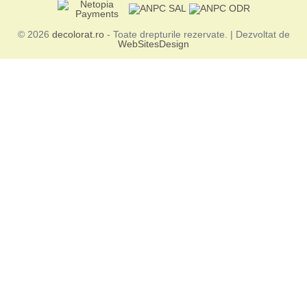
© 2026
decolorat.ro
- Toate drepturile rezervate. | Dezvoltat de
WebSitesDesign