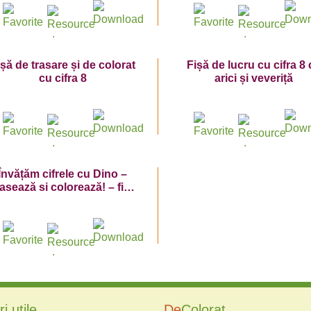
ișă de trasare și de colorat
Fișă de lucru cu cifra 8
cu cifra 8
arici și veveriță
Învățăm cifrele cu Dino –
asează si colorează! – fișă
de lucru cu cifra 8
i utile
De
Colorat