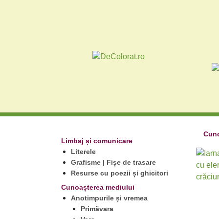
Cuno
Limbaj și comunicare
Literele
Grafisme | Fișe de trasare
Resurse cu poezii și ghicitori
Cunoașterea mediului
Anotimpurile și vremea
Primăvara