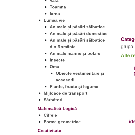
Vara
Toamna
Iarna
Lumea vie
Animale și păsări sălbatice
Animale și păsări domestice
Catego
Animale și păsări sălbatice
grupa
din România
Animale marine și polare
Alte r
Insecte
Omul
Obiecte vestimentare și
accesorii
Plante, fructe și legume
Mijloace de transport
Sărbători
Matematică-Logică
Cifrele
id
Forme geometrice
Creativitate