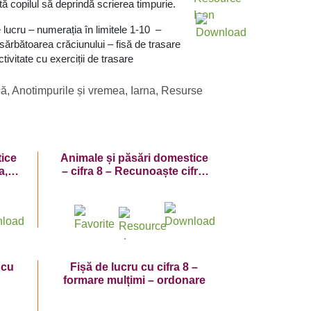
tă copilul să deprindă scrierea timpurie.
e lucru – numerația în limitele 1-10 –
sărbătoarea crăciunului – fisă de trasare
ctivitate cu exerciții de trasare
că
,
Anotimpurile și vremea
,
Iarna
,
Resurse
tice
Animale și păsări domestice
a,
– cifra 8 – Recunoaște cifra,
i și
numără, colorează și
trasează!
 cu
Fișă de lucru cu cifra 8 –
formare mulțimi – ordonare