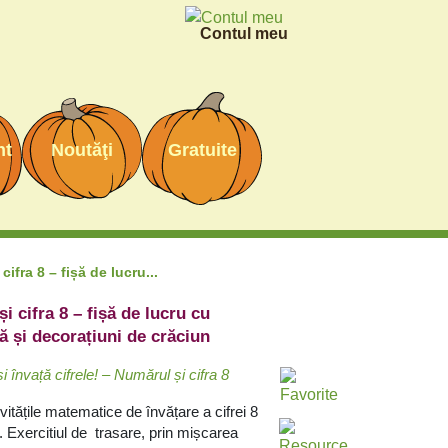
Contul meu
nt
Noutăţi
Gratuite
cifra 8 – fișă de lucru...
i cifra 8 – fișă de lucru cu
ă și decorațiuni de crăciun
 învață cifrele!
– Numărul și cifra 8
ivitățile matematice de învățare a cifrei 8
. Exercitiul de trasare, prin mișcarea