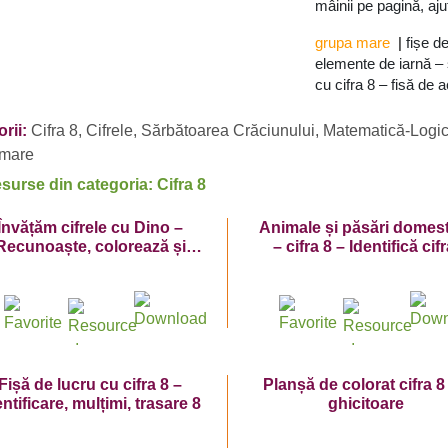
mâinii pe pagină, aju
grupa mare
|
fișe d
elemente de iarnă – 
cu cifra 8 – fisă de a
rii:
Cifra 8
,
Cifrele
,
Sărbătoarea Crăciunului
,
Matematică-Logi
 mare
esurse din categoria: Cifra 8
Învățăm cifrele cu Dino –
Animale și păsări domes
Recunoaște, colorează și
– cifra 8 – Identifică cifr
trasează cifra 8!
numără, formează mulțim
trasează!
Fișă de lucru cu cifra 8 –
Planșă de colorat cifra 8
entificare, mulțimi, trasare 8
ghicitoare