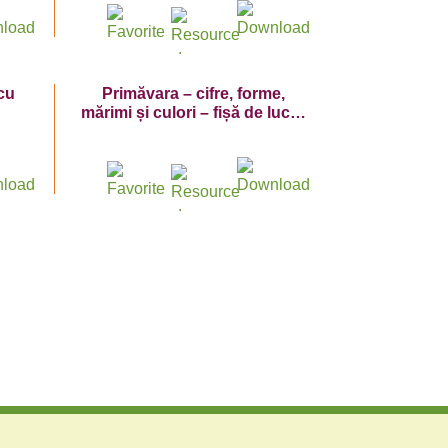
 cu
Primăvara – cifre, forme,
mărimi și culori – fișă de lucru
cu cifra 8