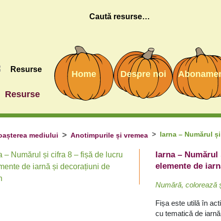
Caută
Home
Despre noi
Aboname
Resurse
Iarna – Numărul și 
așterea mediului
Anotimpurile și vremea
Iarna – Numărul ș
elemente de iarn
Numără, colorează și
Fișa este utilă în act
cu tematică de iarnă