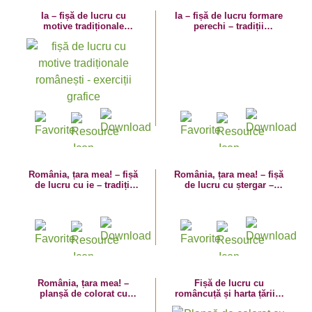
Ia – fișă de lucru cu
Ia – fișă de lucru formare
motive tradiționale
perechi – tradiții
românești – exerciții
românești
grafice
România, țara mea! – fișă
România, țara mea! – fișă
de lucru cu ie – tradiții
de lucru cu ștergar –
românești
tradiții românești
România, țara mea! –
Fișă de lucru cu
planșă de colorat cu
româncuță și harta țării –
românași în port popular
1 Decembrie – Ziua