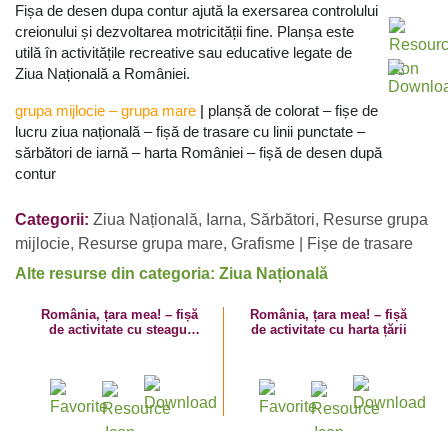
Fișa de desen dupa contur ajută la exersarea controlului
creionului și dezvoltarea motricității fine. Planșa este
utilă în activitățile recreative sau educative legate de
Ziua Națională a României.
grupa mijlocie
–
grupa mare
|
planșă de colorat – fișe de
lucru ziua națională – fișă de trasare cu linii punctate –
sărbători de iarnă – harta României – fișă de desen după
contur
Categorii:
Ziua Națională
,
Iarna
,
Sărbători
,
Resurse grupa
mijlocie
,
Resurse grupa mare
,
Grafisme | Fișe de trasare
Alte resurse din categoria: Ziua Națională
România, țara mea! – fișă
România, țara mea! – fișă
de activitate cu steagul
de activitate cu harta țării
național