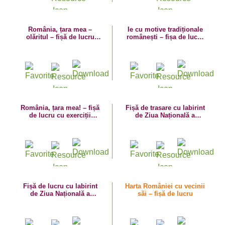
România, țara mea –
Ie cu motive tradiționale
olăritul – fișă de lucru
românești – fișa de lucru
numerația 1-10 cu vase de
cu exerciții grafice
lut
România, țara mea! – fișă
Fișă de trasare cu labirint
de lucru cu exerciții
de Ziua Națională a
grafice – ia, motive
României
tradiționale românești
Fișă de lucru cu labirint
Harta României cu vecinii
de Ziua Națională a
săi – fișă de lucru
României