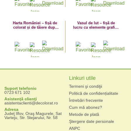
Harta României – fișă de
Vasul de lut – fișă de
colorat și de tăiere după
lucru cu elemente grafice
contur
de ziua națională
Linkuri utile
Termeni şi condiţii
Suport telefonic
0723 671 102
Politică de confidențialitate
Asistenţă clienţi
Întrebări frecvente
asistentaclienti@decolorat.ro
Cum mă abonez?
Adresa
Judeţ Ilfov, Oraş Magurele, Sat
Metode de plată
Varteju, Str. Stejarului, Nr. 58
Ştergere date personale
ANPC