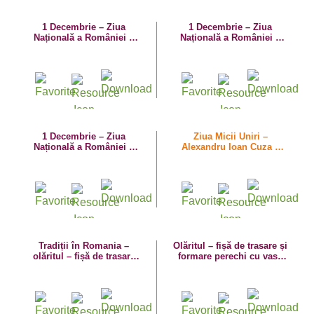
1 Decembrie – Ziua
1 Decembrie – Ziua
Națională a României –
Națională a României –
planșă de colorat cu
planșă de colorat cu
româncuță
românaș
1 Decembrie – Ziua
Ziua Micii Uniri –
Națională a României –
Alexandru Ioan Cuza –
planșă de colorat cu
fișă de lucru
românași
Tradiții în Romania –
Olăritul – fișă de trasare și
olăritul – fișă de trasare
formare perechi cu vase
dupa contur cu vase de
de lut
lut