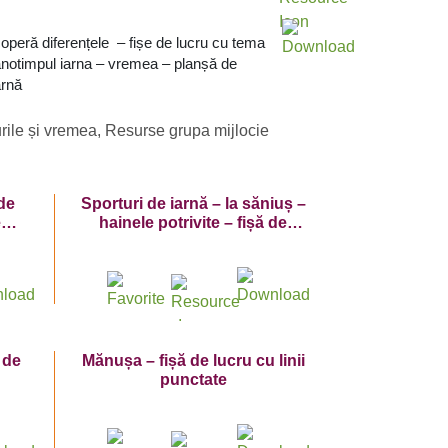
operă diferențele – fișe de lucru cu tema
anotimpul iarna – vremea – planșă de
arnă
rile și vremea
,
Resurse grupa mijlocie
 de
Sporturi de iarnă – la săniuș –
e
hainele potrivite – fișă de
lucru
 de
Mănușa – fișă de lucru cu linii
punctate