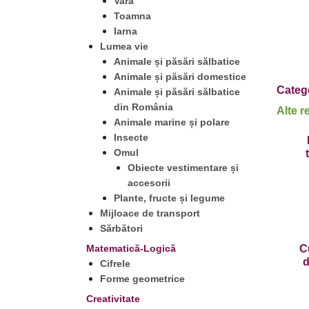
Vara
Toamna
Iarna
Lumea vie
Animale și păsări sălbatice
Animale și păsări domestice
Catego
Animale și păsări sălbatice
din România
Alte r
Animale marine și polare
Insecte
Omul
Obiecte vestimentare și
accesorii
Plante, fructe și legume
Mijloace de transport
Sărbători
Matematică-Logică
C
d
Cifrele
s
Forme geometrice
Creativitate