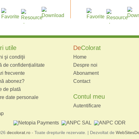
i utile
De
Colorat
 şi condiţii
Home
ă de confidențialitate
Despre noi
ri frecvente
Abonament
ă abonez?
Contact
 de plată
Contul meu
re date personale
Autentificare
ap
026
decolorat.ro
- Toate drepturile rezervate. | Dezvoltat de
WebSitesDe