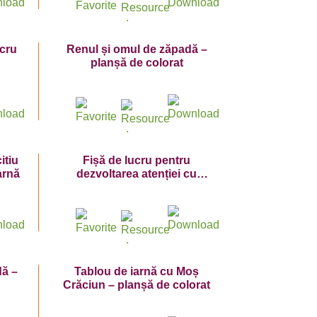
ucru
Renul și omul de zăpadă –
planșă de colorat
itiu
Fișă de lucru pentru
iarnă
dezvoltarea atenției cu
elemente de iarnă
ă –
Tablou de iarnă cu Moș
Crăciun – planșă de colorat