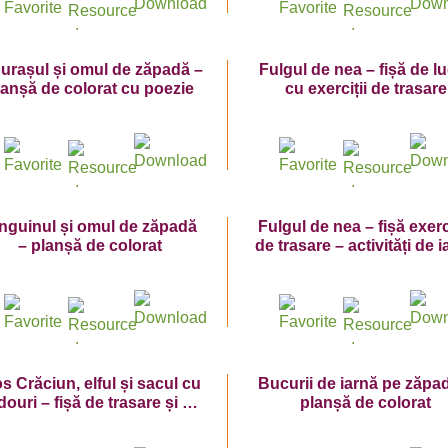
purașul și omul de zăpadă –
Fulgul de nea – fișă de l
lanșă de colorat cu poezie
cu exerciții de trasare
nguinul și omul de zăpadă
Fulgul de nea – fișă exerc
– planșă de colorat
de trasare – activități de 
s Crăciun, elful și sacul cu
Bucurii de iarnă pe zăpad
douri – fișă de trasare și de
planșă de colorat
colorat