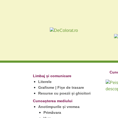
Cuno
Limbaj și comunicare
Literele
Grafisme | Fișe de trasare
Resurse cu poezii și ghicitori
Cunoașterea mediului
Anotimpurile și vremea
Primăvara