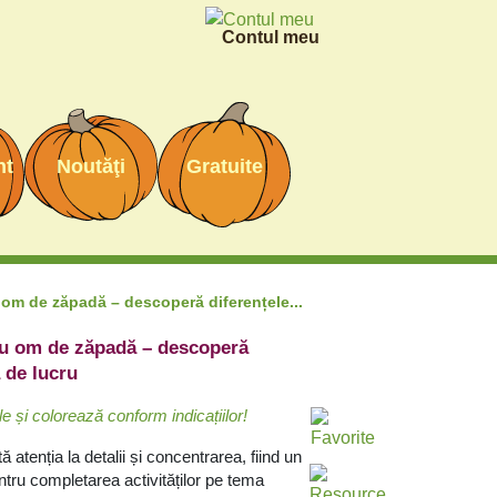
Contul meu
nt
Noutăţi
Gratuite
 om de zăpadă – descoperă diferențele...
cu om de zăpadă – descoperă
ă de lucru
e și colorează conform indicațiilor!
 atenția la detalii și concentrarea, fiind un
ntru completarea activităților pe tema