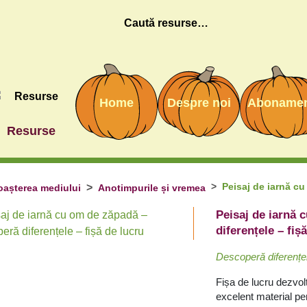
Caută
Home
Despre noi
Aboname
Resurse
Peisaj de iarnă cu
așterea mediului
Anotimpurile și vremea
Peisaj de iarnă 
diferențele – fiș
Descoperă diferențel
Fișa de lucru dezvoltă
excelent material pe