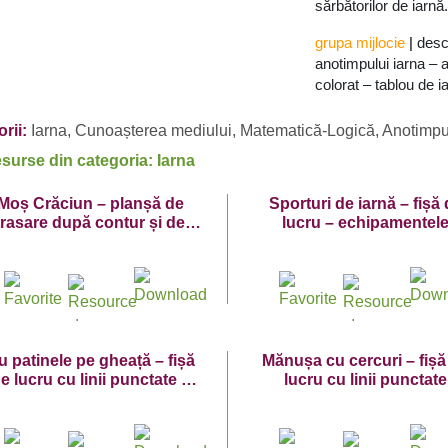
sărbătorilor de iarnă.
grupa mijlocie
|
desc
anotimpului iarna – 
colorat – tablou de i
rii:
Iarna
,
Cunoașterea mediului
,
Matematică-Logică
,
Anotimpu
esurse din categoria: Iarna
Moș Crăciun – planșă de
Sporturi de iarnă – fișă
trasare după contur și de
lucru – echipamentel
colorat
potrivite
u patinele pe gheață – fișă
Mănușa cu cercuri – fișă
e lucru cu linii punctate –
lucru cu linii punctate
porturi de iarnă: patinajul