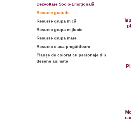
Dezvoltare Socio-Emoțională
Resurse gratuite
Ie
Resurse grupa mică
p
Resurse grupa mijlocie
Resurse grupa mare
Resurse clasa pregătitoare
Planșe de colorat cu personaje din
desene animate
Pi
Mo
ca