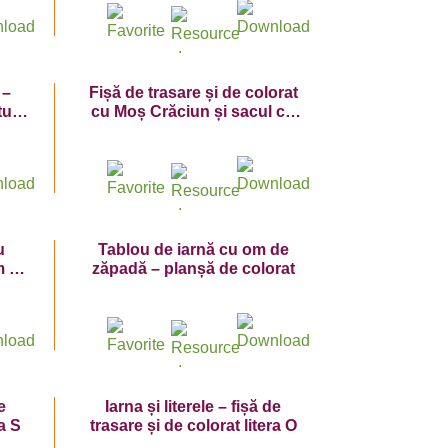
 –
Fișă de trasare și de colorat
uri
cu Moș Crăciun și sacul cu
cadouri
u
Tablou de iarnă cu om de
m de
zăpadă – planșă de colorat
e
Iarna și literele – fișă de
ra S
trasare și de colorat litera O