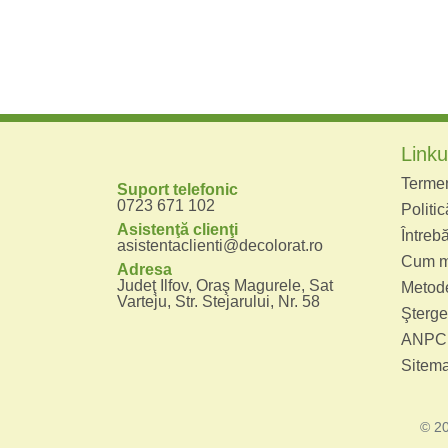
Linkur
Termeni
Suport telefonic
0723 671 102
Politic
Asistenţă clienţi
Întrebă
asistentaclienti@decolorat.ro
Cum m
Adresa
Judeţ Ilfov, Oraş Magurele, Sat
Metode
Varteju, Str. Stejarului, Nr. 58
Şterge
ANPC
Sitem
© 2