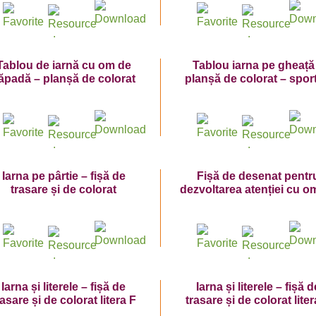
Tablou de iarnă cu om de
Tablou iarna pe gheață
ăpadă – planșă de colorat
planșă de colorat – sport
de iarnă
Iarna pe pârtie – fișă de
Fișă de desenat pentr
trasare și de colorat
dezvoltarea atenției cu o
zăpadă
Iarna și literele – fișă de
Iarna și literele – fișă d
rasare și de colorat litera F
trasare și de colorat lite