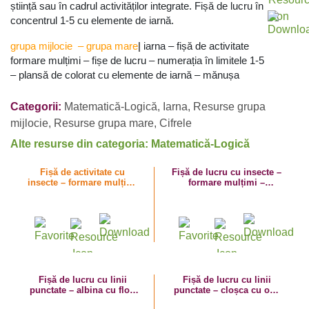
știință sau în cadrul activităților integrate. Fișă de lucru în
concentrul 1-5 cu elemente de iarnă.
grupa
mijlocie
–
grupa mare
|
iarna – fișă de activitate
formare mulțimi – fișe de lucru – numerația în limitele 1-5
– plansă de colorat cu elemente de iarnă – mănușa
Categorii:
Matematică-Logică
,
Iarna
,
Resurse grupa
mijlocie
,
Resurse grupa mare
,
Cifrele
Alte resurse din categoria: Matematică-Logică
Fișă de activitate cu
Fișă de lucru cu insecte –
insecte – formare mulțimi
formare mulțimi –
– numerația 1-3
numerația 1-3
Fișă de lucru cu linii
Fișă de lucru cu linii
punctate – albina cu flori
punctate – cloșca cu ouă
de primăvară – numerația
și pui – numerația 1-3