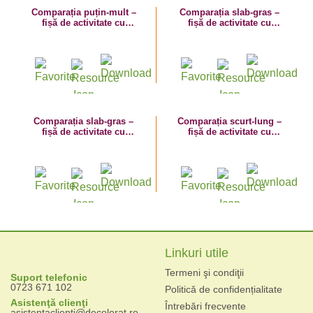
Comparația puțin-mult –
Comparația slab-gras –
fișă de activitate cu
fișă de activitate cu
dinozauri
dinozauri
Comparația slab-gras –
Comparația scurt-lung –
fișă de activitate cu
fișă de activitate cu
dinozauri
dinozauri
Linkuri utile
Termeni şi condiţii
Suport telefonic
0723 671 102
Politică de confidențialitate
Asistenţă clienţi
Întrebări frecvente
asistentaclienti@decolorat.ro