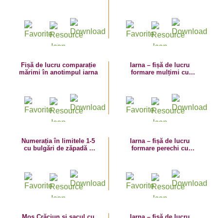
limitele 1-10
limitele 1-10 – exerciții
grafice
Fișă de lucru comparație
Iarna – fișă de lucru
mărimi în anotimpul iarna
formare mulțimi cu
decorațiuni de crăciun –
numerația 1-5
Numerația în limitele 1-5
Iarna – fișă de lucru
cu bulgări de zăpadă –
formare perechi cu
fișă de lucru
globuri
Moș Crăciun și sacul cu
Iarna – fișă de lucru