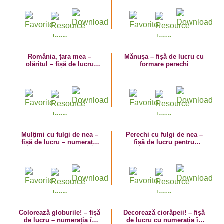
1-3
România, țara mea –
Mănușa – fișă de lucru cu
olăritul – fișă de lucru
formare perechi
numerația 1-10 cu vase de
lut
Mulțimi cu fulgi de nea –
Perechi cu fulgi de nea –
fișă de lucru – numerația
fișă de lucru pentru
în limitele 1-5
dezvoltarea atenției
Colorează globurile! – fișă
Decorează ciorăpeii! – fișă
de lucru – numerația în
de lucru cu numerația în