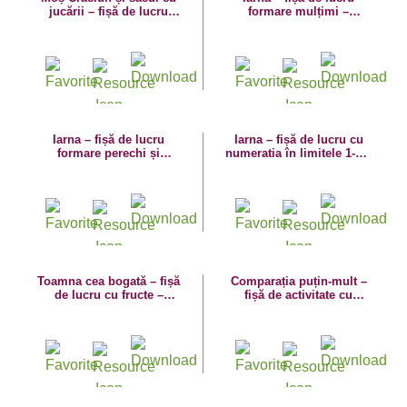
jucării – fișă de lucru
formare mulțimi –
numerația 1-3
comparația mare-mic
Iarna – fișă de lucru
Iarna – fișă de lucru cu
formare perechi și
numeratia în limitele 1-5 –
comparație mare-mic
comparația mare-mic
Toamna cea bogată – fișă
Comparația puțin-mult –
de lucru cu fructe –
fișă de activitate cu
numeratia în limitele 1-5
dinozauri