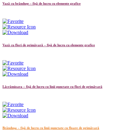
Vază cu brândușe – fișă de lucru cu elemente grafice
Vază cu flori de primăvară – fișă de lucru cu elemente grafice
Lăcrămioara – fișă de lucru cu linii punctate cu flori de primăvară
Brândușa – fișă de lucru cu linii punctate cu floare de primăvară