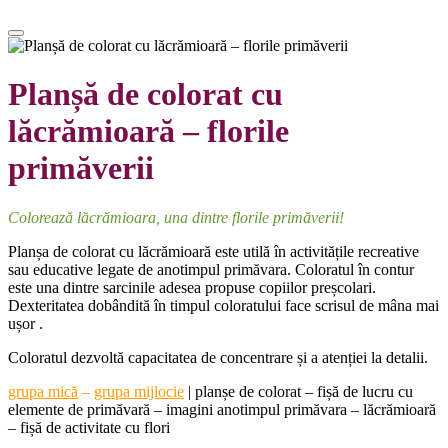
Planșă de colorat cu
lăcrămioară – florile
primăverii
Colorează lăcrămioara, una dintre florile primăverii!
Planșa de colorat cu lăcrămioară este utilă în activitățile recreative
sau educative legate de anotimpul primăvara. Coloratul în contur
este una dintre sarcinile adesea propuse copiilor preșcolari.
Dexteritatea dobândită în timpul coloratului face scrisul de mâna mai
ușor .
Coloratul dezvoltă capacitatea de concentrare și a atenției la detalii.
grupa mică
–
grupa mijlocie
|
planșe de colorat – fișă de lucru cu
elemente de primăvară – imagini anotimpul primăvara – lăcrămioară
– fișă de activitate cu flori