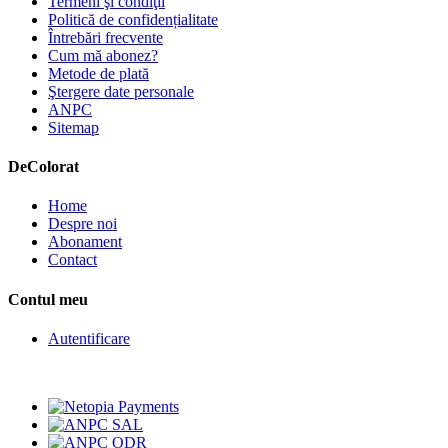
Termeni şi condiţii
Politică de confidențialitate
Întrebări frecvente
Cum mă abonez?
Metode de plată
Ştergere date personale
ANPC
Sitemap
De
Colorat
Home
Despre noi
Abonament
Contact
Contul meu
Autentificare