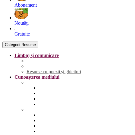
Abonament
Noutăţi
Gratuite
Categorii Resurse
Limbaj și comunicare
Literele
Grafisme | Fișe de trasare
Resurse cu poezii și ghicitori
Cunoașterea mediului
Anotimpurile și vremea
Primăvara
Vara
Toamna
Iarna
Lumea vie
Animale și păsări sălbatice
Animale și păsări domestice
Animale și păsări sălbatice din România
Animale marine și polare