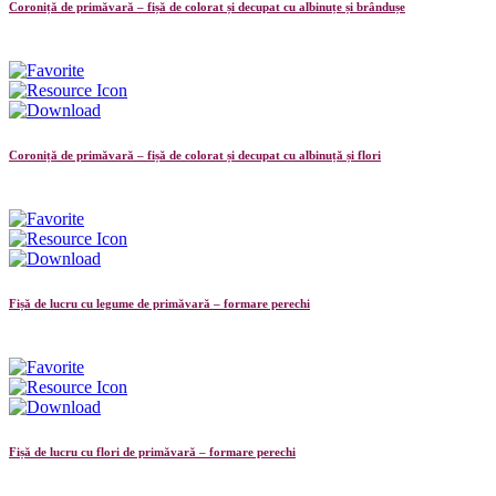
Coroniță de primăvară – fișă de colorat și decupat cu albinuțe și brândușe
Coroniță de primăvară – fișă de colorat și decupat cu albinuță și flori
Fișă de lucru cu legume de primăvară – formare perechi
Fișă de lucru cu flori de primăvară – formare perechi