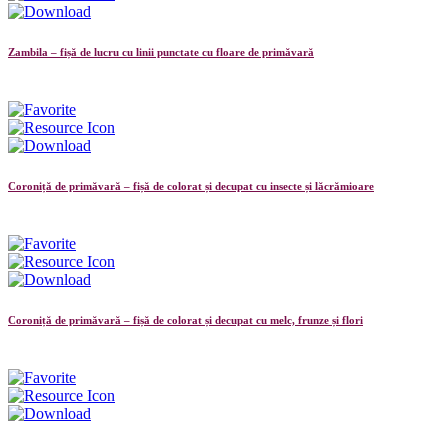
Zambila – fișă de lucru cu linii punctate cu floare de primăvară
Coroniță de primăvară – fișă de colorat și decupat cu insecte și lăcrămioare
Coroniță de primăvară – fișă de colorat și decupat cu melc, frunze și flori