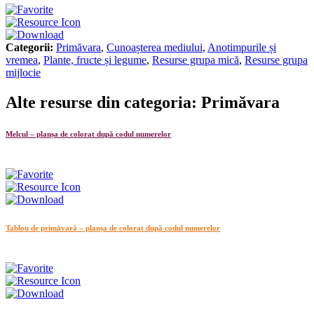
Categorii:
Primăvara
,
Cunoașterea mediului
,
Anotimpurile și
vremea
,
Plante, fructe și legume
,
Resurse grupa mică
,
Resurse grupa
mijlocie
Alte resurse din categoria: Primăvara
Melcul – planșa de colorat după codul numerelor
Tablou de primăvară – planșa de colorat după codul numerelor