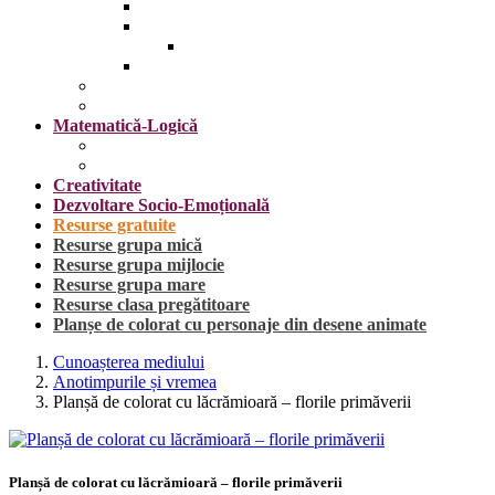
Insecte
Omul
Obiecte vestimentare și accesorii
Plante, fructe și legume
Mijloace de transport
Sărbători
Matematică-Logică
Cifrele
Forme geometrice
Creativitate
Dezvoltare Socio-Emoțională
Resurse gratuite
Resurse grupa mică
Resurse grupa mijlocie
Resurse grupa mare
Resurse clasa pregătitoare
Planșe de colorat cu personaje din desene animate
Cunoașterea mediului
Anotimpurile și vremea
Planșă de colorat cu lăcrămioară – florile primăverii
Planșă de colorat cu lăcrămioară – florile primăverii