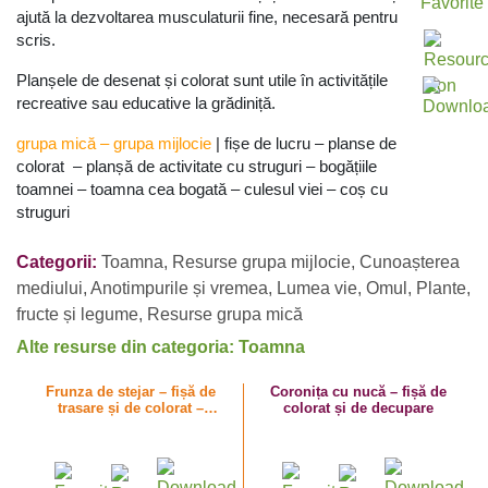
ajută la dezvoltarea musculaturii fine, necesară pentru
scris.
Planșele de desenat și colorat sunt utile în activitățile
recreative sau educative la grădiniță.
grupa mică
–
grupa mijlocie
| fișe de lucru – planse de
colorat – planșă de activitate cu struguri – bogățiile
toamnei – toamna cea bogată – culesul viei – coș cu
struguri
Categorii:
Toamna
,
Resurse grupa mijlocie
,
Cunoașterea
mediului
,
Anotimpurile și vremea
,
Lumea vie
,
Omul
,
Plante,
fructe și legume
,
Resurse grupa mică
Alte resurse din categoria: Toamna
Frunza de stejar – fișă de
Coronița cu nucă – fișă de
trasare și de colorat –
colorat și de decupare
activități de toamnă