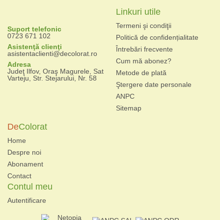
Linkuri utile
Termeni şi condiţii
Suport telefonic
0723 671 102
Politică de confidențialitate
Asistenţă clienţi
Întrebări frecvente
asistentaclienti@decolorat.ro
Cum mă abonez?
Adresa
Judeţ Ilfov, Oraş Magurele, Sat
Metode de plată
Varteju, Str. Stejarului, Nr. 58
Ştergere date personale
ANPC
Sitemap
De
Colorat
Home
Despre noi
Abonament
Contact
Contul meu
Autentificare