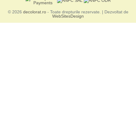
© 2026
decolorat.ro
- Toate drepturile rezervate. | Dezvoltat de
WebSitesDesign