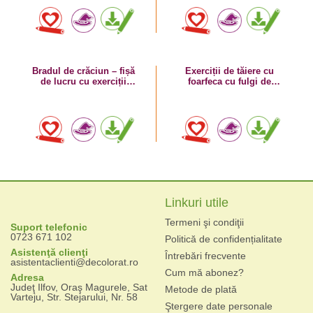
Bradul de crăciun – fișă
Exerciții de tăiere cu
de lucru cu exerciții
foarfeca cu fulgi de
grafice
zăpadă – fișă de activitate
de iarnă
Linkuri utile
Termeni şi condiţii
Suport telefonic
0723 671 102
Politică de confidențialitate
Asistenţă clienţi
Întrebări frecvente
asistentaclienti@decolorat.ro
Cum mă abonez?
Adresa
Judeţ Ilfov, Oraş Magurele, Sat
Metode de plată
Varteju, Str. Stejarului, Nr. 58
Ştergere date personale