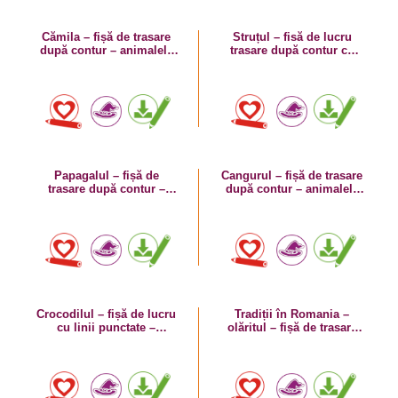
Cămila – fișă de trasare
Struțul – fisă de lucru
după contur – animalele
trasare după contur cu
sălbatice
păsări sălbatice
Papagalul – fișă de
Cangurul – fișă de trasare
trasare după contur –
după contur – animalele
păsarile sălbatice
sălbatice
Crocodilul – fișă de lucru
Tradiții în Romania –
cu linii punctate –
olăritul – fișă de trasare
animalele sălbatice
dupa contur cu vase de
lut