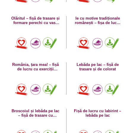
Olăritul – fișă de trasare și
Ie cu motive tradiționale
formare perechi cu vase
românești – fișa de lucru
de lut
cu exerciții grafice
România, țara mea! – fișă
Lebăda pe lac – fișă de
de lucru cu exerciții
trasare și de colorat
grafice – ia, motive
tradiționale românești
Broscoiul și lebăda pe lac
Fișă de lucru cu labirint –
– fișă de trasare cu
lebăda pe lac
labirint