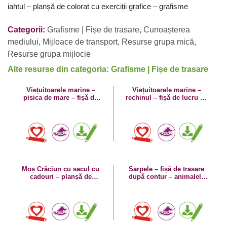
iahtul – planșă de colorat cu exerciții grafice – grafisme
Categorii:
Grafisme | Fișe de trasare
,
Cunoașterea
mediului
,
Mijloace de transport
,
Resurse grupa mică
,
Resurse grupa mijlocie
Alte resurse din categoria: Grafisme | Fișe de trasare
Viețuitoarele marine –
Viețuitoarele marine –
pisica de mare – fișă de
rechinul – fișă de lucru cu
lucru cu linii punctate
linii punctate
Moș Crăciun cu sacul cu
Șarpele – fișă de trasare
cadouri – planșă de
după contur – animalele
trasare după contur și de
sălbatice
colorat