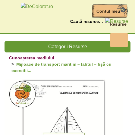
Contul meu
Caută
Resurse
Categorii Resurse
Cunoașterea mediului
Mijloace de transport maritim – Iahtul – fișă cu
exercitii...