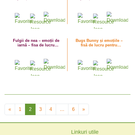
versuri – ceapa
versuri – ardeiul înfuriat
plângăcioasă și usturoiul
și morcovul haios
Fulgii de nea – emoții de
Bugs Bunny și emoțiile –
iarnă – fisa de lucru
fisă de lucru pentru
formare perechi
identificarea emoțiilor
«
1
2
3
4
…
6
»
Linkuri utile