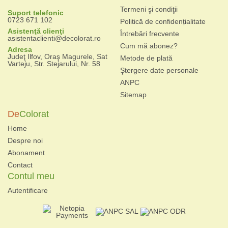
Termeni şi condiţii
Suport telefonic
0723 671 102
Politică de confidențialitate
Asistenţă clienţi
Întrebări frecvente
asistentaclienti@decolorat.ro
Cum mă abonez?
Adresa
Judeţ Ilfov, Oraş Magurele, Sat
Metode de plată
Varteju, Str. Stejarului, Nr. 58
Ştergere date personale
ANPC
Sitemap
De
Colorat
Home
Despre noi
Abonament
Contact
Contul meu
Autentificare