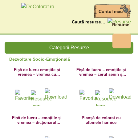
Contul meu
Caută
Resurse
Categorii Resurse
Dezvoltare Socio-Emoțională
Fișă de lucru emoțiile și
Fișă de lucru – emoțiile și
vremea – vremea cu
vremea – cerul senin și
tunete și fulgere și
sentimentele – bucuria
sentimentele
Fișă de lucru – emoțiile și
Planșă de colorat cu
vremea – dicționarul
albinele harnice
sentimentelor