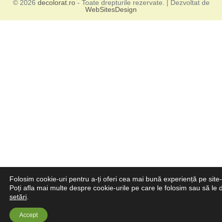
© 2026
decolorat.ro
- Toate drepturile rezervate. | Dezvoltat de
WebSitesDesign
Folosim cookie-uri pentru a-ți oferi cea mai bună experiență pe site
Poți afla mai multe despre cookie-urile pe care le folosim sau să le 
setări
.
Accept