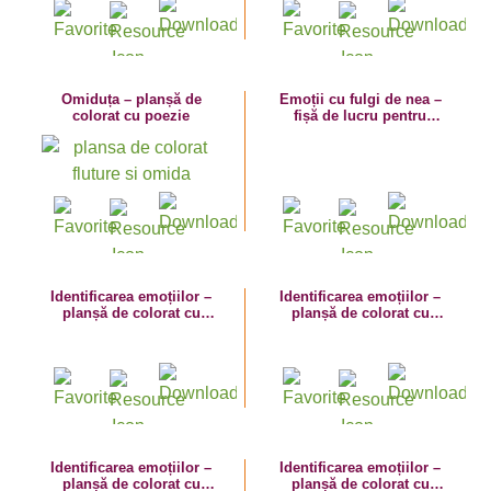
Omiduța – planșă de
Emoții cu fulgi de nea –
colorat cu poezie
fișă de lucru pentru
dezvoltarea atenției
Identificarea emoțiilor –
Identificarea emoțiilor –
planșă de colorat cu
planșă de colorat cu
versuri – roșia veselă și
versuri – ardeiul supărat
brocoli înfuriat
și ciupercuța
Identificarea emoțiilor –
Identificarea emoțiilor –
planșă de colorat cu
planșă de colorat cu