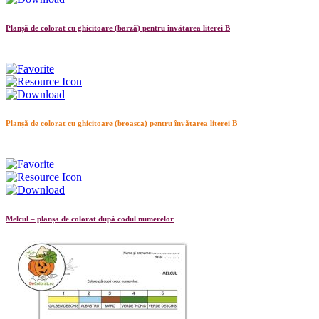
Planșă de colorat cu ghicitoare (barză) pentru învătarea literei B
Planșă de colorat cu ghicitoare (broasca) pentru învătarea literei B
Melcul – planșa de colorat după codul numerelor