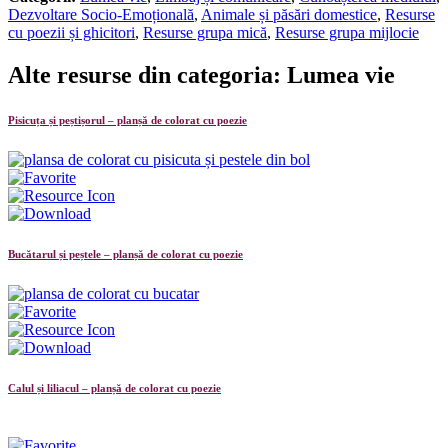
Dezvoltare Socio-Emoțională
,
Animale și păsări domestice
,
Resurse
cu poezii și ghicitori
,
Resurse grupa mică
,
Resurse grupa mijlocie
Alte resurse din categoria: Lumea vie
Pisicuța și peștișorul – planșă de colorat cu poezie
Bucătarul și peștele – planșă de colorat cu poezie
Calul și liliacul – planșă de colorat cu poezie