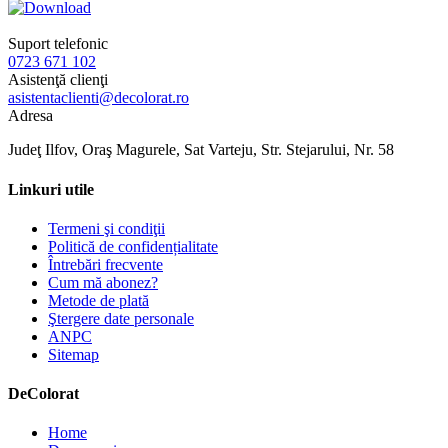
Suport telefonic
0723 671 102
Asistenţă clienţi
asistentaclienti@decolorat.ro
Adresa
Judeţ Ilfov, Oraş Magurele, Sat Varteju, Str. Stejarului, Nr. 58
Linkuri utile
Termeni şi condiţii
Politică de confidențialitate
Întrebări frecvente
Cum mă abonez?
Metode de plată
Ştergere date personale
ANPC
Sitemap
De
Colorat
Home