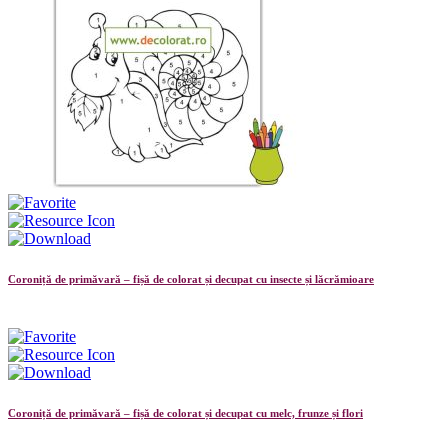
Coroniță de primăvară – fișă de colorat și decupat cu insecte și lăcrămioare
Coroniță de primăvară – fișă de colorat și decupat cu melc, frunze și flori