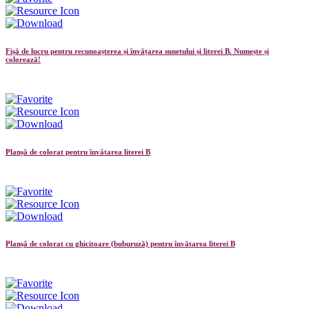
Fișă de lucru pentru recunoașterea și învățarea sunetului și literei B. Numește și
colorează!
Planșă de colorat pentru învătarea literei B
Planșă de colorat cu ghicitoare (buburuză) pentru învătarea literei B