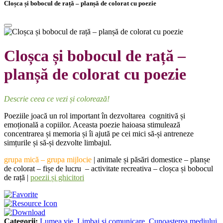
Cloșca și bobocul de rață – planșă de colorat cu poezie
Cloșca și bobocul de rață –
planșă de colorat cu poezie
Descrie ceea ce vezi și colorează!
Poeziile joacă un rol important în dezvoltarea cognitivă și
emoțională a copiilor. Aceasta poezie haioasa stimulează
concentrarea și memoria și îi ajută pe cei mici să-și antreneze
simțurile și să-și dezvolte limbajul.
grupa mică – grupa mijlocie
|
animale și păsări domestice – planșe
de colorat – fișe de lucru – activitate recreativa – cloșca și bobocul
de rață |
poezii și ghicitori
Categorii:
Lumea vie
,
Limbaj și comunicare
,
Cunoașterea mediului
,