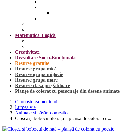
Insecte
Omul
Obiecte vestimentare și accesorii
Plante, fructe și legume
Mijloace de transport
Sărbători
Matematică-Logică
Cifrele
Forme geometrice
Creativitate
Dezvoltare Socio-Emoțională
Resurse gratuite
Resurse grupa mică
Resurse grupa mijlocie
Resurse grupa mare
Resurse clasa pregătitoare
Planșe de colorat cu personaje din desene animate
Cunoașterea mediului
Lumea vie
Animale și păsări domestice
Cloșca și bobocul de rață – planșă de colorat cu...