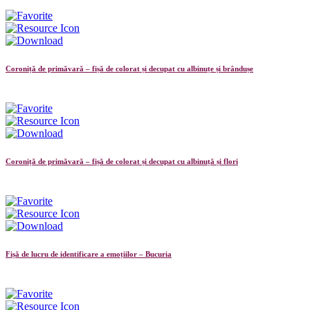
Coroniță de primăvară – fișă de colorat și decupat cu albinuțe și brândușe
Coroniță de primăvară – fișă de colorat și decupat cu albinuță și flori
Fișă de lucru de identificare a emoțiilor – Bucuria