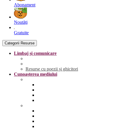
Abonament
Noutăţi
Gratuite
Categorii Resurse
Limbaj și comunicare
Literele
Grafisme | Fișe de trasare
Resurse cu poezii și ghicitori
Cunoașterea mediului
Anotimpurile și vremea
Primăvara
Vara
Toamna
Iarna
Lumea vie
Animale și păsări sălbatice
Animale și păsări domestice
Animale și păsări sălbatice din România
Animale marine și polare