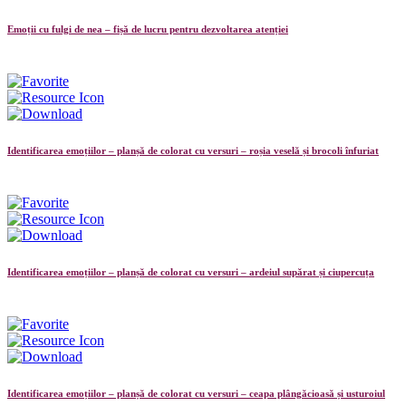
Emoții cu fulgi de nea – fișă de lucru pentru dezvoltarea atenției
Identificarea emoțiilor – planșă de colorat cu versuri – roșia veselă și brocoli înfuriat
Identificarea emoțiilor – planșă de colorat cu versuri – ardeiul supărat și ciupercuța
Identificarea emoțiilor – planșă de colorat cu versuri – ceapa plângăcioasă și usturoiul