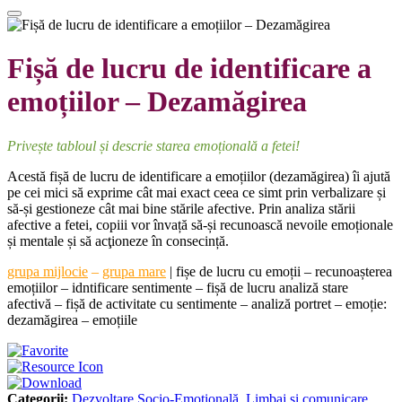
Fișă de lucru de identificare a
emoțiilor – Dezamăgirea
Privește tabloul și descrie starea emoțională a fetei!
Acestă fișă de lucru de identificare a emoțiilor (dezamăgirea) îi ajută
pe cei mici să exprime cât mai exact ceea ce simt prin verbalizare și
să-și gestioneze cât mai bine stările afective. Prin analiza stării
afective a fetei, copiii vor învață să-și recunoască nevoile emoționale
și mentale și să acţioneze în consecință.
grupa mijlocie
–
grupa mare
| fișe de lucru cu emoții – recunoașterea
emoțiilor – idntificare sentimente – fișă de lucru analiză stare
afectivă – fișă de activitate cu sentimente – analiză portret – emoție:
dezamăgirea – emoțiile
Categorii:
Dezvoltare Socio-Emoțională
,
Limbaj și comunicare
,