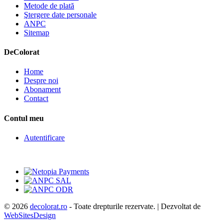
Metode de plată
Ştergere date personale
ANPC
Sitemap
De
Colorat
Home
Despre noi
Abonament
Contact
Contul meu
Autentificare
© 2026
decolorat.ro
- Toate drepturile rezervate. | Dezvoltat de
WebSitesDesign