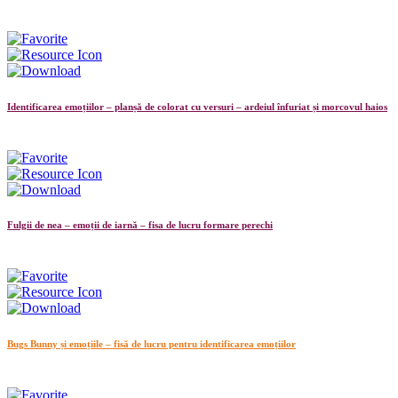
Identificarea emoțiilor – planșă de colorat cu versuri – ardeiul înfuriat și morcovul haios
Fulgii de nea – emoții de iarnă – fisa de lucru formare perechi
Bugs Bunny și emoțiile – fisă de lucru pentru identificarea emoțiilor