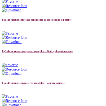
Fișă de lucru identificare sentimente cu emoticoane și portret
Fișă de lucru recunoașterea emoțiilor – limbajul sentimentelor
Fișă de lucru recunoașterea emoțiilor – analiză portret