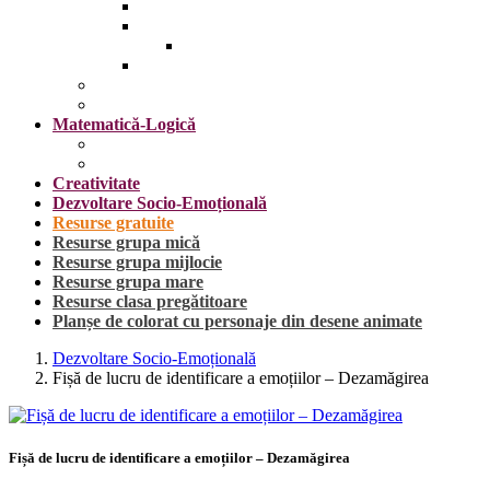
Insecte
Omul
Obiecte vestimentare și accesorii
Plante, fructe și legume
Mijloace de transport
Sărbători
Matematică-Logică
Cifrele
Forme geometrice
Creativitate
Dezvoltare Socio-Emoțională
Resurse gratuite
Resurse grupa mică
Resurse grupa mijlocie
Resurse grupa mare
Resurse clasa pregătitoare
Planșe de colorat cu personaje din desene animate
Dezvoltare Socio-Emoțională
Fișă de lucru de identificare a emoțiilor – Dezamăgirea
Fișă de lucru de identificare a emoțiilor – Dezamăgirea