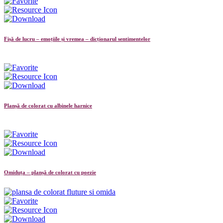
Fișă de lucru – emoțiile și vremea – dicționarul sentimentelor
Planșă de colorat cu albinele harnice
Omiduța – planșă de colorat cu poezie