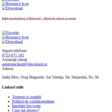
Iedul neastâmpărat și fluturașul – planșă de colorat cu poezie
Suport telefonic
0723 671 102
Asistenţă clienţi
asistentaclienti@decolorat.ro
Adresa
Judeţ Ilfov, Oraş Magurele, Sat Varteju, Str. Stejarului, Nr. 58
Linkuri utile
Termeni şi condiţii
Politică de confidențialitate
Întrebări frecvente
Cum mă abonez?