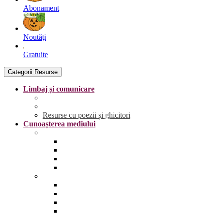
Abonament
Noutăţi
Gratuite
Categorii Resurse
Limbaj și comunicare
Literele
Grafisme | Fișe de trasare
Resurse cu poezii și ghicitori
Cunoașterea mediului
Anotimpurile și vremea
Primăvara
Vara
Toamna
Iarna
Lumea vie
Animale și păsări sălbatice
Animale și păsări domestice
Animale și păsări sălbatice din România
Animale marine și polare