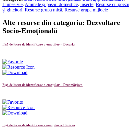
Lumea vie
,
Animale și păsări domestice
,
Insecte
,
Resurse cu poezii
și ghicitori
,
Resurse grupa mică
,
Resurse grupa mijlocie
Alte resurse din categoria: Dezvoltare
Socio-Emoțională
Fișă de lucru de identificare a emoțiilor – Bucuria
Fișă de lucru de identificare a emoțiilor – Dezamăgirea
Fișă de lucru de identificare a emoțiilor – Uimirea