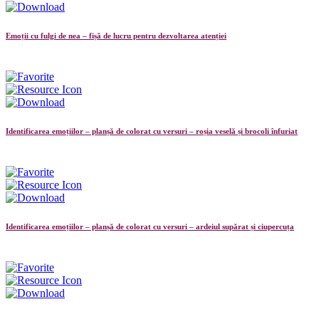
Emoții cu fulgi de nea – fișă de lucru pentru dezvoltarea atenției
Identificarea emoțiilor – planșă de colorat cu versuri – roșia veselă și brocoli înfuriat
Identificarea emoțiilor – planșă de colorat cu versuri – ardeiul supărat și ciupercuța