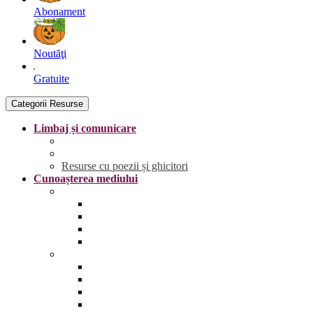
Abonament
Noutăţi
Gratuite
Categorii Resurse
Limbaj și comunicare
Literele
Grafisme | Fișe de trasare
Resurse cu poezii și ghicitori
Cunoașterea mediului
Anotimpurile și vremea
Primăvara
Vara
Toamna
Iarna
Lumea vie
Animale și păsări sălbatice
Animale și păsări domestice
Animale și păsări sălbatice din România
Animale marine și polare