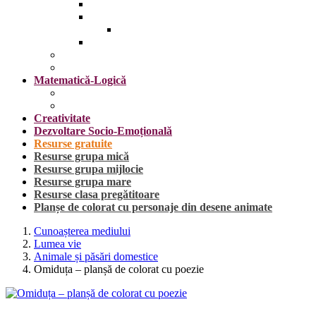
Insecte
Omul
Obiecte vestimentare și accesorii
Plante, fructe și legume
Mijloace de transport
Sărbători
Matematică-Logică
Cifrele
Forme geometrice
Creativitate
Dezvoltare Socio-Emoțională
Resurse gratuite
Resurse grupa mică
Resurse grupa mijlocie
Resurse grupa mare
Resurse clasa pregătitoare
Planșe de colorat cu personaje din desene animate
Cunoașterea mediului
Lumea vie
Animale și păsări domestice
Omiduța – planșă de colorat cu poezie