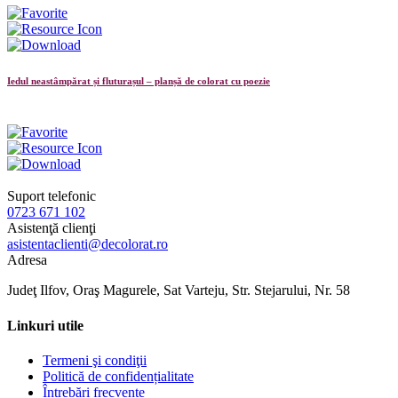
Iedul neastâmpărat și fluturașul – planșă de colorat cu poezie
Suport telefonic
0723 671 102
Asistenţă clienţi
asistentaclienti@decolorat.ro
Adresa
Judeţ Ilfov, Oraş Magurele, Sat Varteju, Str. Stejarului, Nr. 58
Linkuri utile
Termeni şi condiţii
Politică de confidențialitate
Întrebări frecvente