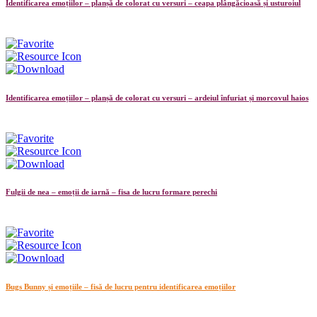
Identificarea emoțiilor – planșă de colorat cu versuri – ceapa plângăcioasă și usturoiul
Identificarea emoțiilor – planșă de colorat cu versuri – ardeiul înfuriat și morcovul haios
Fulgii de nea – emoții de iarnă – fisa de lucru formare perechi
Bugs Bunny și emoțiile – fisă de lucru pentru identificarea emoțiilor