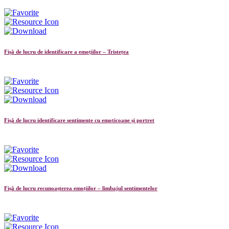
Fișă de lucru de identificare a emoțiilor – Tristețea
Fișă de lucru identificare sentimente cu emoticoane și portret
Fișă de lucru recunoașterea emoțiilor – limbajul sentimentelor