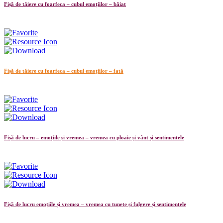
Fișă de tăiere cu foarfeca – cubul emoțiilor – băiat
Fișă de tăiere cu foarfeca – cubul emoțiilor – fată
Fișă de lucru – emoțiile și vremea – vremea cu ploaie și vânt și sentimentele
Fișă de lucru emoțiile și vremea – vremea cu tunete și fulgere și sentimentele