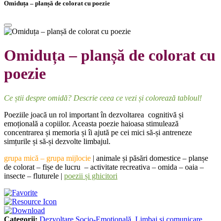
Omiduța – planșă de colorat cu poezie
Omiduța – planșă de colorat cu
poezie
Ce știi despre omidă? Descrie ceea ce vezi și colorează tabloul!
Poeziile joacă un rol important în dezvoltarea cognitivă și
emoțională a copiilor. Aceasta poezie haioasa stimulează
concentrarea și memoria și îi ajută pe cei mici să-și antreneze
simțurile și să-și dezvolte limbajul.
grupa mică – grupa mijlocie
|
animale și păsări domestice – planșe
de colorat – fișe de lucru – activitate recreativa – omida – oaia –
insecte – fluturele |
poezii și ghicitori
Categorii:
Dezvoltare Socio-Emoțională
,
Limbaj și comunicare
,