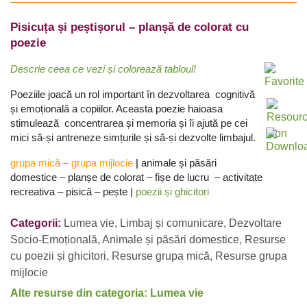
Pisicuța și peștișorul – planșă de colorat cu
poezie
Descrie ceea ce vezi și colorează tabloul!
Poeziile joacă un rol important în dezvoltarea cognitivă
și emoțională a copiilor. Aceasta poezie haioasa
stimulează concentrarea și memoria și îi ajută pe cei
mici să-și antreneze simțurile și să-și dezvolte limbajul.
grupa mică – grupa mijlocie
|
animale și păsări
domestice – planșe de colorat – fișe de lucru – activitate
recreativa – pisică – pește |
poezii și ghicitori
Categorii:
Lumea vie
,
Limbaj și comunicare
,
Dezvoltare
Socio-Emoțională
,
Animale și păsări domestice
,
Resurse
cu poezii și ghicitori
,
Resurse grupa mică
,
Resurse grupa
mijlocie
Alte resurse din categoria: Lumea vie