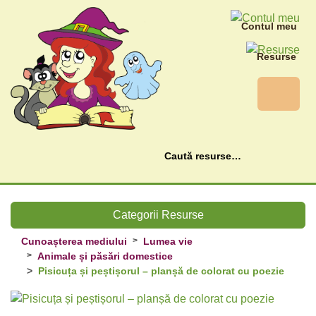
Contul meu
Resurse
Caută
Categorii Resurse
Cunoașterea mediului
Lumea vie
Animale și păsări domestice
Pisicuța și peștișorul – planșă de colorat cu poezie