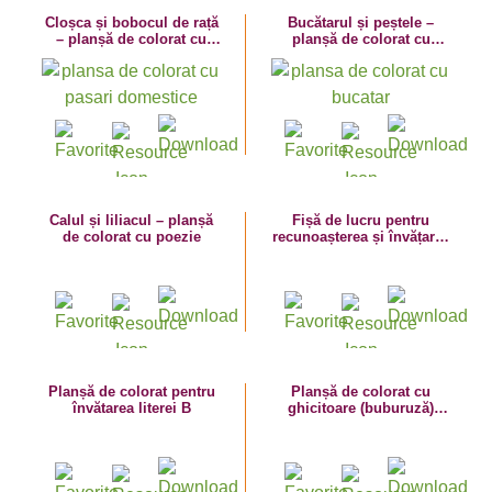
Cloșca și bobocul de rață
Bucătarul și peștele –
– planșă de colorat cu
planșă de colorat cu
poezie
poezie
Calul și liliacul – planșă
Fișă de lucru pentru
de colorat cu poezie
recunoașterea și învățarea
sunetului și literei B.
Numește și colorează!
Planșă de colorat pentru
Planșă de colorat cu
învătarea literei B
ghicitoare (buburuză)
pentru învătarea literei B