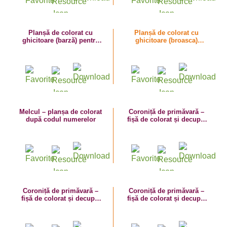
Planșă de colorat cu
Planșă de colorat cu
ghicitoare (barză) pentru
ghicitoare (broasca)
învătarea literei B
pentru învătarea literei B
Melcul – planșa de colorat
Coroniță de primăvară –
după codul numerelor
fișă de colorat și decupat
cu insecte și lăcrămioare
Coroniță de primăvară –
Coroniță de primăvară –
fișă de colorat și decupat
fișă de colorat și decupat
cu melc, frunze și flori
cu albinuțe și brândușe