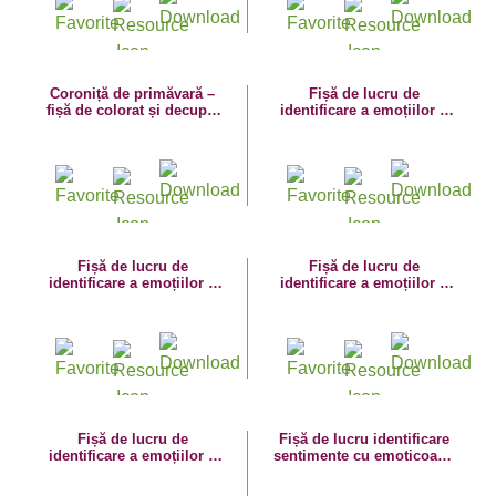
Coroniță de primăvară –
Fișă de lucru de
fișă de colorat și decupat
identificare a emoțiilor –
cu albinuță și flori
Bucuria
Fișă de lucru de
Fișă de lucru de
identificare a emoțiilor –
identificare a emoțiilor –
Dezamăgirea
Uimirea
Fișă de lucru de
Fișă de lucru identificare
identificare a emoțiilor –
sentimente cu emoticoane
Tristețea
și portret