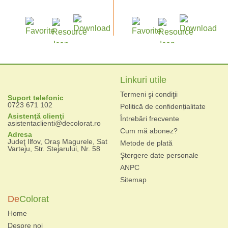
Linkuri utile
Termeni şi condiţii
Suport telefonic
0723 671 102
Politică de confidențialitate
Asistenţă clienţi
Întrebări frecvente
asistentaclienti@decolorat.ro
Cum mă abonez?
Adresa
Judeţ Ilfov, Oraş Magurele, Sat
Metode de plată
Varteju, Str. Stejarului, Nr. 58
Ştergere date personale
ANPC
Sitemap
De
Colorat
Home
Despre noi