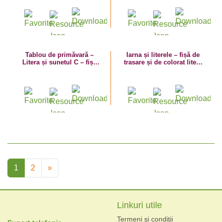
Tablou de primăvară –
Iarna și literele – fișă de
Litera și sunetul C – fișă
trasare și de colorat litera
de trasare – planșă de
C
colorat
1
2
»
Linkuri utile
Termeni şi condiţii