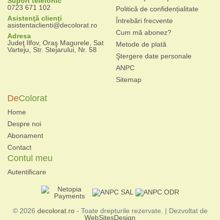
Suport telefonic
0723 671 102
Politică de confidențialitate
Asistenţă clienţi
Întrebări frecvente
asistentaclienti@decolorat.ro
Cum mă abonez?
Adresa
Judeţ Ilfov, Oraş Magurele, Sat
Metode de plată
Varteju, Str. Stejarului, Nr. 58
Ştergere date personale
ANPC
Sitemap
De
Colorat
Home
Despre noi
Abonament
Contact
Contul meu
Autentificare
© 2026
decolorat.ro
- Toate drepturile rezervate. | Dezvoltat de
WebSitesDesign