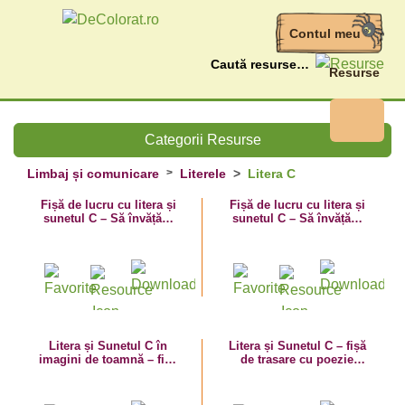
Contul meu
Caută
Resurse
Categorii Resurse
Limbaj și comunicare
Literele
Litera C
Fișă de lucru cu litera și
Fișă de lucru cu litera și
sunetul C – Să învățăm
sunetul C – Să învățăm
literele C mare și c mic!
litera C cu Carina!
Litera și Sunetul C în
Litera și Sunetul C – fișă
imagini de toamnă – fișă
de trasare cu poezie
de lucru
ghicitoare (căciulă)