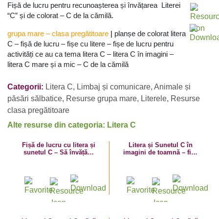
Fișă de lucru pentru recunoașterea și învățarea Literei
“C” și de colorat – C de la cămilă.
grupa mare
–
clasa pregătitoare
|
planșe de colorat litera
C – fișă de lucru – fișe cu litere – fișe de lucru pentru
activități ce au ca tema litera C – litera C în imagini –
litera C mare și a mic – C de la cămilă
Categorii:
Litera C
,
Limbaj și comunicare
,
Animale și
păsări sălbatice
,
Resurse grupa mare
,
Literele
,
Resurse
clasa pregătitoare
Alte resurse din categoria: Litera C
Fișă de lucru cu litera și
Litera și Sunetul C în
sunetul C – Să învățăm
imagini de toamnă – fișă
litera C cu Carina!
de lucru