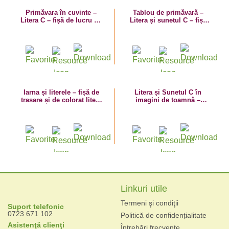
Primăvara în cuvinte –
Tablou de primăvară –
Litera C – fișă de lucru cu
Litera și sunetul C – fișă
despărțirea în silabe
de trasare – planșă de
colorat
Iarna și literele – fișă de
Litera și Sunetul C în
trasare și de colorat litera
imagini de toamnă –
C
plansă de colorat cu
cartof și castravete
Linkuri utile
Termeni şi condiţii
Suport telefonic
0723 671 102
Politică de confidențialitate
Asistenţă clienţi
Întrebări frecvente