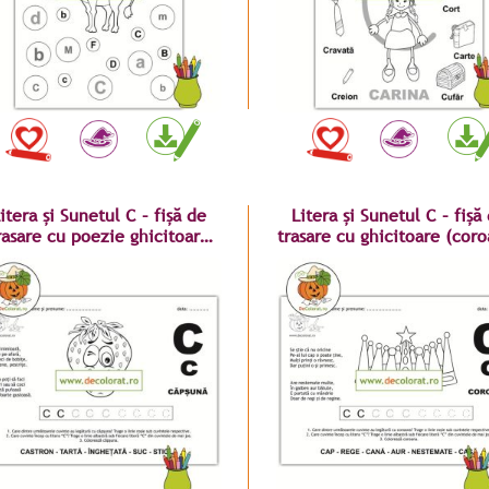
itera și Sunetul C – fișă de
Litera și Sunetul C – fișă
rasare cu poezie ghicitoare
trasare cu ghicitoare (cor
(căpșună)