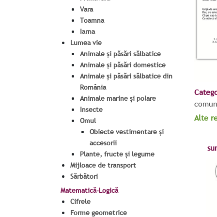
Vara
Toamna
Iarna
Lumea vie
Animale și păsări sălbatice
Animale și păsări domestice
Animale și păsări sălbatice din
România
Catego
Animale marine și polare
comun
Insecte
Alte r
Omul
Obiecte vestimentare și
accesorii
su
Plante, fructe și legume
Mijloace de transport
Sărbători
Matematică-Logică
Cifrele
Forme geometrice