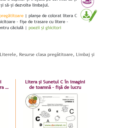
și să-și dezvolte limbajul.
 pregătitoare
|
planșe de colorat litera C
icitoare – fișe de trasare cu litere –
entru căciulă |
poezii și ghicitori
Literele
,
Resurse clasa pregătitoare
,
Limbaj și
i
Litera și Sunetul C în imagini
ra C
de toamnă – fișă de lucru