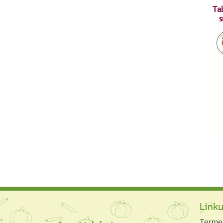
Ta
s
Linku
Termen