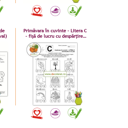
 de
Primăvara în cuvinte – Litera C
val)
– fișă de lucru cu despărțirea
în silabe