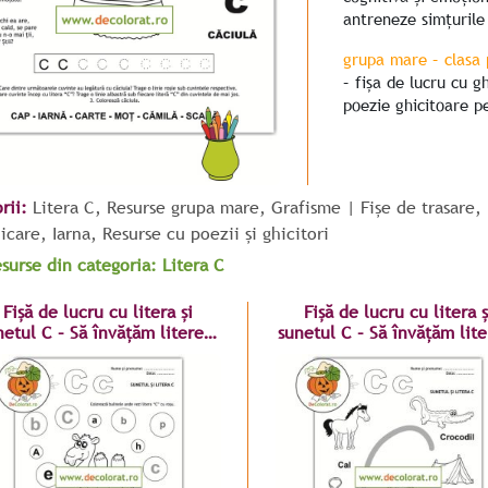
antreneze simțurile 
grupa mare
–
clasa
– fișa de lucru cu gh
poezie ghicitoare p
rii:
Litera C
,
Resurse grupa mare
,
Grafisme | Fișe de trasare
,
icare
,
Iarna
,
Resurse cu poezii și ghicitori
esurse din categoria: Litera C
Fișă de lucru cu litera și
Fișă de lucru cu litera ș
netul C – Să învățăm literele
sunetul C – Să învățăm lite
C mare și c mic!
cu Carina!