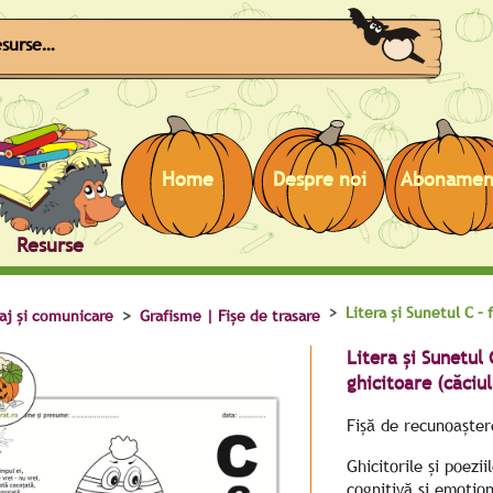
Caută
Home
Despre noi
Abonamen
Resurse
Litera și Sunetul C – 
aj și comunicare
Grafisme | Fișe de trasare
Litera și Sunetul 
ghicitoare (căciul
Fișă de recunoaștere
Ghicitorile și poezi
cognitivă și emoționa