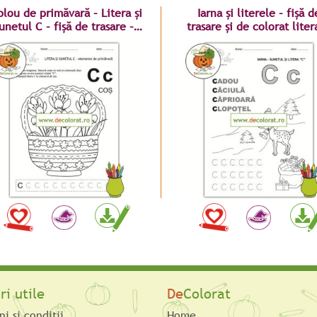
blou de primăvară – Litera și
Iarna și literele – fișă d
unetul C – fișă de trasare –
trasare și de colorat liter
planșă de colorat
ri utile
De
Colorat
i şi condiţii
Home