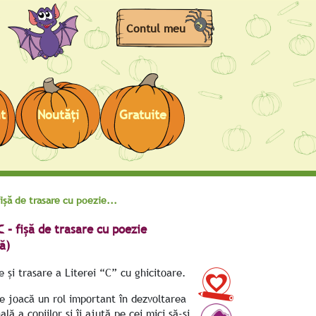
Contul meu
t
Noutăţi
Gratuite
fișă de trasare cu poezie...
C – fișă de trasare cu poezie
ă)
 și trasare a Literei “C” cu ghicitoare.
ile joacă un rol important în dezvoltarea
lă a copiilor și îi ajută pe cei mici să-și