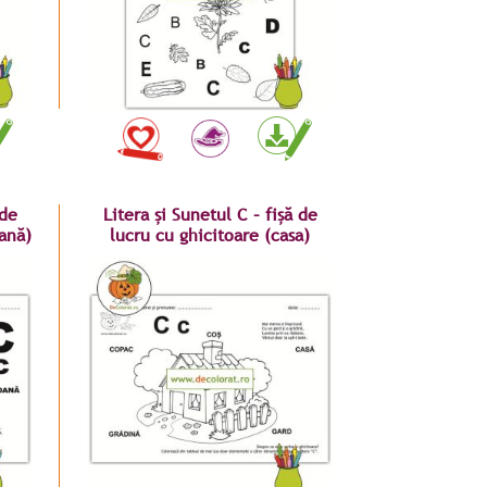
 de
Litera și Sunetul C – fișă de
oană)
lucru cu ghicitoare (casa)