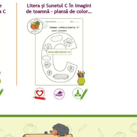
e
Litera și Sunetul C în imagini
a C
de toamnă – plansă de colorat
cu cartof și castravete