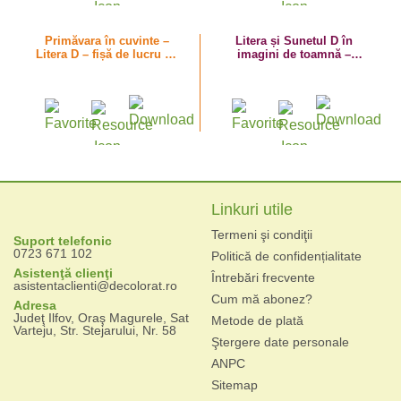
Primăvara în cuvinte –
Litera și Sunetul D în
Litera D – fișă de lucru cu
imagini de toamnă –
despărțirea în silabe
plansă de colorat cu dalie
și dovleac
Linkuri utile
Termeni şi condiţii
Suport telefonic
0723 671 102
Politică de confidențialitate
Asistenţă clienţi
Întrebări frecvente
asistentaclienti@decolorat.ro
Cum mă abonez?
Adresa
Judeţ Ilfov, Oraş Magurele, Sat
Metode de plată
Varteju, Str. Stejarului, Nr. 58
Ştergere date personale
ANPC
Sitemap