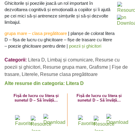
Ghicitorile și poeziile joacă un rol important în
dezvoltarea cognitivă și emoțională a copiilor și îi ajută
pe cei mici să-și antreneze simțurile și să-și dezvolte
limbajul.
grupa mare
–
clasa pregătitoare
|
planșe de colorat litera
D – fișa de lucru cu ghicitoare – fișe de trasare cu litere
– poezie ghicitoare pentru dinte |
poezii și ghicitori
Categorii:
Litera D
,
Limbaj și comunicare
,
Resurse cu
poezii și ghicitori
,
Resurse grupa mare
,
Grafisme | Fișe de
trasare
,
Literele
,
Resurse clasa pregătitoare
Alte resurse din categoria: Litera D
Fișă de lucru cu litera și
Fișă de lucru cu litera și
sunetul D – Să învățăm
sunetul D – Să învățăm
literele D mare și d mic!
litera D cu Damian!