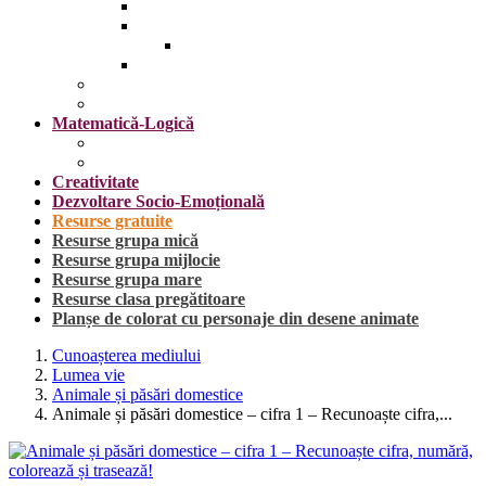
Insecte
Omul
Obiecte vestimentare și accesorii
Plante, fructe și legume
Mijloace de transport
Sărbători
Matematică-Logică
Cifrele
Forme geometrice
Creativitate
Dezvoltare Socio-Emoțională
Resurse gratuite
Resurse grupa mică
Resurse grupa mijlocie
Resurse grupa mare
Resurse clasa pregătitoare
Planșe de colorat cu personaje din desene animate
Cunoașterea mediului
Lumea vie
Animale și păsări domestice
Animale și păsări domestice – cifra 1 – Recunoaște cifra,...