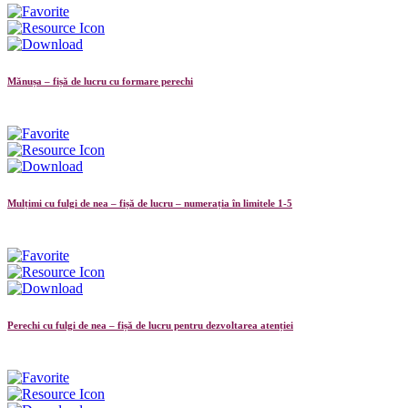
Mănușa – fișă de lucru cu formare perechi
Mulțimi cu fulgi de nea – fișă de lucru – numerația în limitele 1-5
Perechi cu fulgi de nea – fișă de lucru pentru dezvoltarea atenției