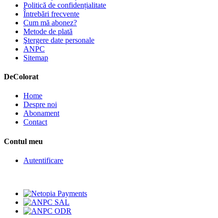
Politică de confidențialitate
Întrebări frecvente
Cum mă abonez?
Metode de plată
Ştergere date personale
ANPC
Sitemap
De
Colorat
Home
Despre noi
Abonament
Contact
Contul meu
Autentificare