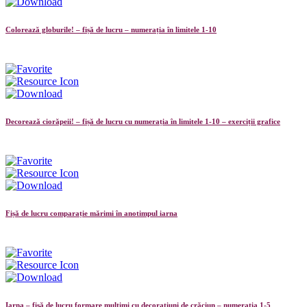
Colorează globurile! – fișă de lucru – numerația în limitele 1-10
Decorează ciorăpeii! – fișă de lucru cu numerația în limitele 1-10 – exerciții grafice
Fișă de lucru comparație mărimi în anotimpul iarna
Iarna – fișă de lucru formare mulțimi cu decorațiuni de crăciun – numerația 1-5