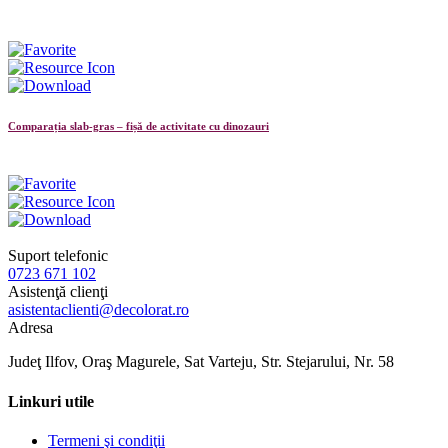
Comparația slab-gras – fișă de activitate cu dinozauri
Suport telefonic
0723 671 102
Asistenţă clienţi
asistentaclienti@decolorat.ro
Adresa
Judeţ Ilfov, Oraş Magurele, Sat Varteju, Str. Stejarului, Nr. 58
Linkuri utile
Termeni şi condiţii