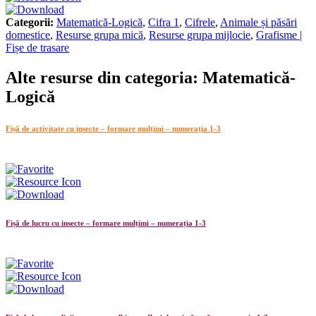
Categorii:
Matematică-Logică
,
Cifra 1
,
Cifrele
,
Animale și păsări
domestice
,
Resurse grupa mică
,
Resurse grupa mijlocie
,
Grafisme |
Fișe de trasare
Alte resurse din categoria: Matematică-
Logică
Fișă de activitate cu insecte – formare mulțimi – numerația 1-3
Fișă de lucru cu insecte – formare mulțimi – numerația 1-3