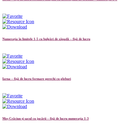
Numerația în limitele 1-5 cu bulgări de zăpadă – fișă de lucru
Iarna – fișă de lucru formare perechi cu globuri
Moș Crăciun și sacul cu jucării – fișă de lucru numerația 1-3