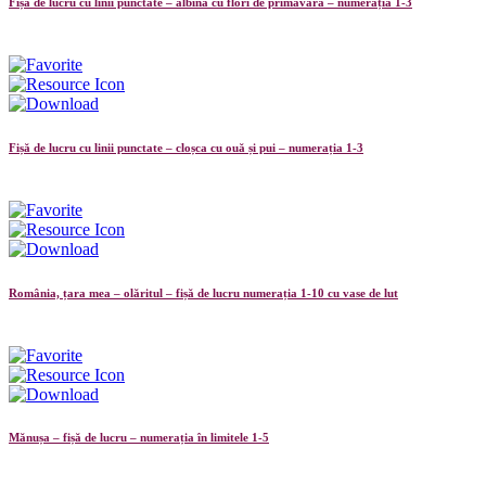
Fișă de lucru cu linii punctate – albina cu flori de primăvară – numerația 1-3
Fișă de lucru cu linii punctate – cloșca cu ouă și pui – numerația 1-3
România, țara mea – olăritul – fișă de lucru numerația 1-10 cu vase de lut
Mănușa – fișă de lucru – numerația în limitele 1-5