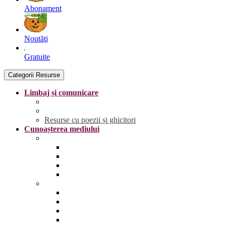
Abonament
Noutăţi
Gratuite
Categorii Resurse
Limbaj și comunicare
Literele
Grafisme | Fișe de trasare
Resurse cu poezii și ghicitori
Cunoașterea mediului
Anotimpurile și vremea
Primăvara
Vara
Toamna
Iarna
Lumea vie
Animale și păsări sălbatice
Animale și păsări domestice
Animale și păsări sălbatice din România
Animale marine și polare