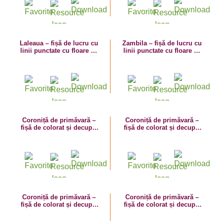
Laleaua – fișă de lucru cu
Zambila – fișă de lucru cu
linii punctate cu floare de
linii punctate cu floare de
primăvară
primăvară
Coroniță de primăvară –
Coroniță de primăvară –
fișă de colorat și decupat
fișă de colorat și decupat
cu insecte și lăcrămioare
cu melc, frunze și flori
Coroniță de primăvară –
Coroniță de primăvară –
fișă de colorat și decupat
fișă de colorat și decupat
cu albinuțe și brândușe
cu albinuță și flori