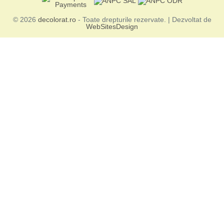
© 2026
decolorat.ro
- Toate drepturile rezervate. | Dezvoltat de
WebSitesDesign