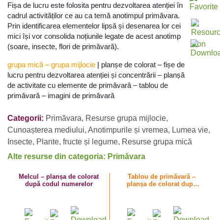
Fișa de lucru este folosita pentru dezvoltarea atenției în
cadrul activităților ce au ca temă anotimpul primăvara.
Prin identificarea elementelor lipsă și desenarea lor cei
mici își vor consolida noțiunile legate de acest anotimp
(soare, insecte, flori de primăvară).
grupa mică
–
grupa mijlocie
|
planșe de colorat – fișe de
lucru pentru dezvoltarea atenției și concentrării – planșă
de activitate cu elemente de primăvară – tablou de
primăvară – imagini de primăvară
Categorii:
Primăvara
,
Resurse grupa mijlocie
,
Cunoașterea mediului
,
Anotimpurile și vremea
,
Lumea vie
,
Insecte
,
Plante, fructe și legume
,
Resurse grupa mică
Alte resurse din categoria: Primăvara
Melcul – planșa de colorat
Tablou de primăvară –
după codul numerelor
planșa de colorat după
codul numerelor