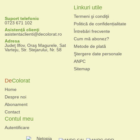
Linkuri utile
Termeni şi condiţii
Suport telefonic
0723 671 102
Politică de confidențialitate
Asistenţă clienţi
Întrebări frecvente
asistentaclienti@decolorat.ro
Cum mă abonez?
Adresa
Judeţ Ilfov, Oraş Magurele, Sat
Metode de plată
Varteju, Str. Stejarului, Nr. 58
Ştergere date personale
ANPC
Sitemap
De
Colorat
Home
Despre noi
Abonament
Contact
Contul meu
Autentificare