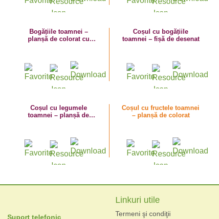
Bogățiile toamnei –
Coșul cu bogățiile
planșă de colorat cu
toamnei – fișă de desenat
dovleac
Coșul cu legumele
Coșul cu fructele toamnei
toamnei – planșă de
– planșă de colorat
colorat
Linkuri utile
Termeni şi condiţii
Suport telefonic