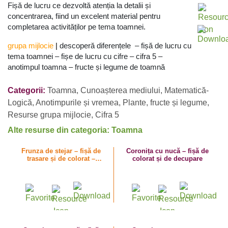
Fișă de lucru ce dezvoltă atenția la detalii și
concentrarea, fiind un excelent material pentru
completarea activităților pe tema toamnei.
grupa mijlocie
|
descoperă diferențele – fișă de lucru cu
tema toamnei – fișe de lucru cu cifre – cifra 5 –
anotimpul toamna – fructe și legume de toamnă
Categorii:
Toamna
,
Cunoașterea mediului
,
Matematică-
Logică
,
Anotimpurile și vremea
,
Plante, fructe și legume
,
Resurse grupa mijlocie
,
Cifra 5
Alte resurse din categoria: Toamna
Frunza de stejar – fișă de
Coronița cu nucă – fișă de
trasare și de colorat –
colorat și de decupare
activități de toamnă