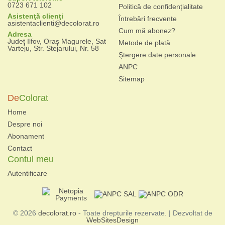
0723 671 102
Politică de confidențialitate
Asistenţă clienţi
Întrebări frecvente
asistentaclienti@decolorat.ro
Cum mă abonez?
Adresa
Judeţ Ilfov, Oraş Magurele, Sat
Metode de plată
Varteju, Str. Stejarului, Nr. 58
Ştergere date personale
ANPC
Sitemap
De
Colorat
Home
Despre noi
Abonament
Contact
Contul meu
Autentificare
© 2026
decolorat.ro
- Toate drepturile rezervate. | Dezvoltat de
WebSitesDesign