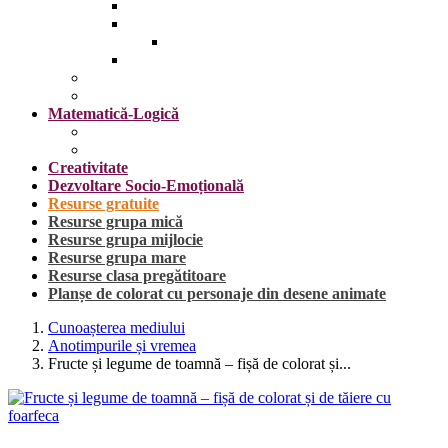
Insecte
Omul
Obiecte vestimentare și accesorii
Plante, fructe și legume
Mijloace de transport
Sărbători
Matematică-Logică
Cifrele
Forme geometrice
Creativitate
Dezvoltare Socio-Emoțională
Resurse gratuite
Resurse grupa mică
Resurse grupa mijlocie
Resurse grupa mare
Resurse clasa pregătitoare
Planșe de colorat cu personaje din desene animate
Cunoașterea mediului
Anotimpurile și vremea
Fructe și legume de toamnă – fișă de colorat și...