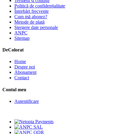
Termeni şi condiţii
Politică de confidențialitate
Întrebări frecvente
Cum mă abonez?
Metode de plată
Ştergere date personale
ANPC
Sitemap
De
Colorat
Home
Despre noi
Abonament
Contact
Contul meu
Autentificare