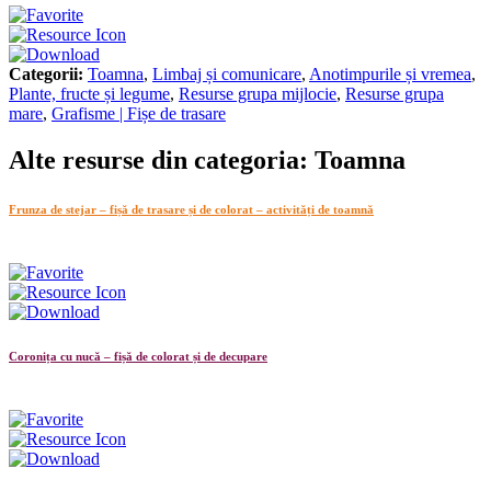
Categorii:
Toamna
,
Limbaj și comunicare
,
Anotimpurile și vremea
,
Plante, fructe și legume
,
Resurse grupa mijlocie
,
Resurse grupa
mare
,
Grafisme | Fișe de trasare
Alte resurse din categoria: Toamna
Frunza de stejar – fișă de trasare și de colorat – activități de toamnă
Coronița cu nucă – fișă de colorat și de decupare