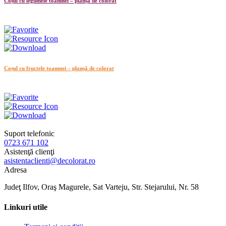
Coșul cu legumele toamnei – planșă de colorat
Coșul cu fructele toamnei – planșă de colorat
Suport telefonic
0723 671 102
Asistenţă clienţi
asistentaclienti@decolorat.ro
Adresa
Judeţ Ilfov, Oraş Magurele, Sat Varteju, Str. Stejarului, Nr. 58
Linkuri utile