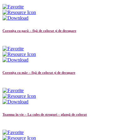
Coronița cu pară – fișă de colorat și de decupare
Coronița cu măr – fișă de colorat și de decupare
Toamna în vie – La cules de struguri – planșă de colorat