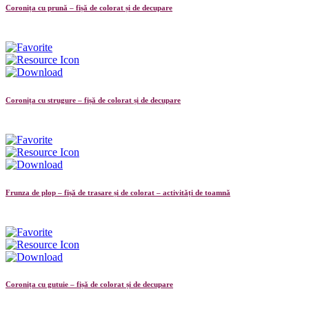
Coronița cu prună – fișă de colorat și de decupare
Coronița cu strugure – fișă de colorat și de decupare
Frunza de plop – fișă de trasare și de colorat – activități de toamnă
Coronița cu gutuie – fișă de colorat și de decupare