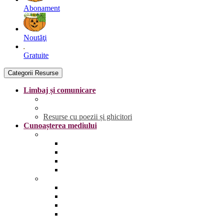
Abonament
Noutăţi
Gratuite
Categorii Resurse
Limbaj și comunicare
Literele
Grafisme | Fișe de trasare
Resurse cu poezii și ghicitori
Cunoașterea mediului
Anotimpurile și vremea
Primăvara
Vara
Toamna
Iarna
Lumea vie
Animale și păsări sălbatice
Animale și păsări domestice
Animale și păsări sălbatice din România
Animale marine și polare