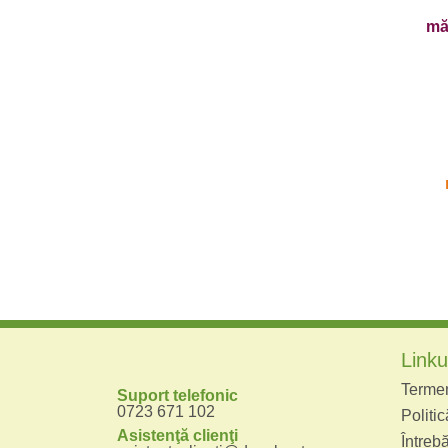
măr
Linkur
Termeni
Suport telefonic
0723 671 102
Politic
Asistenţă clienţi
Întrebă