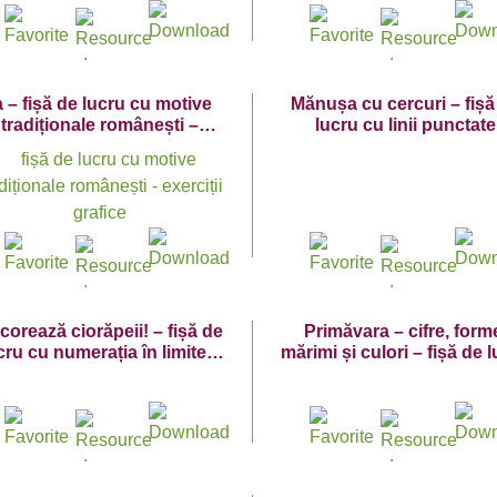
a – fișă de lucru cu motive
Mănușa cu cercuri – fișă
tradiționale românești –
lucru cu linii punctate
exerciții grafice
corează ciorăpeii! – fișă de
Primăvara – cifre, form
cru cu numerația în limitele
mărimi și culori – fișă de 
1-10 – exerciții grafice
cu numărul 10