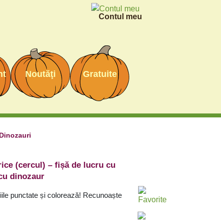
Contul meu
nt
Noutăţi
Gratuite
Dinozauri
ce (cercul) – fișă de lucru cu
 cu dinozaur
iile punctate și colorează! Recunoaște