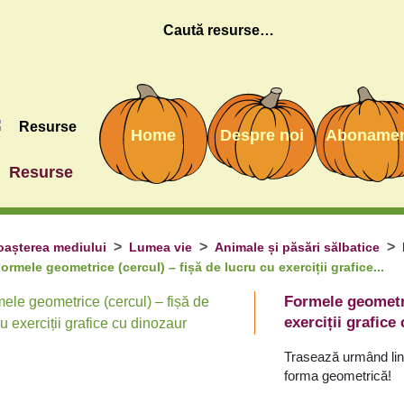
Caută
Home
Despre noi
Aboname
Resurse
așterea mediului
Lumea vie
Animale și păsări sălbatice
ormele geometrice (cercul) – fișă de lucru cu exerciții grafice...
Formele geometri
exerciții grafice
Trasează urmând lin
forma geometrică!