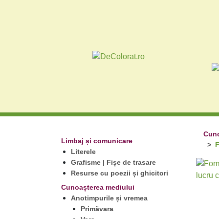
Cuno
Limbaj și comunicare
F
Literele
Grafisme | Fișe de trasare
Resurse cu poezii și ghicitori
Cunoașterea mediului
Anotimpurile și vremea
Primăvara