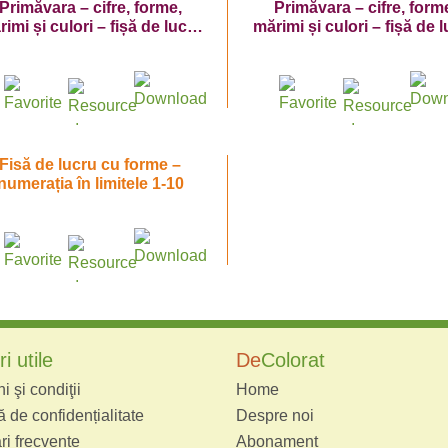
Primăvara – cifre, forme,
Primăvara – cifre, form
imi și culori – fișă de lucru
mărimi și culori – fișă de 
cu cifra 8
cu cifra 4
Fisă de lucru cu forme –
numerația în limitele 1-10
i utile
De
Colorat
 şi condiţii
Home
ă de confidențialitate
Despre noi
ri frecvente
Abonament