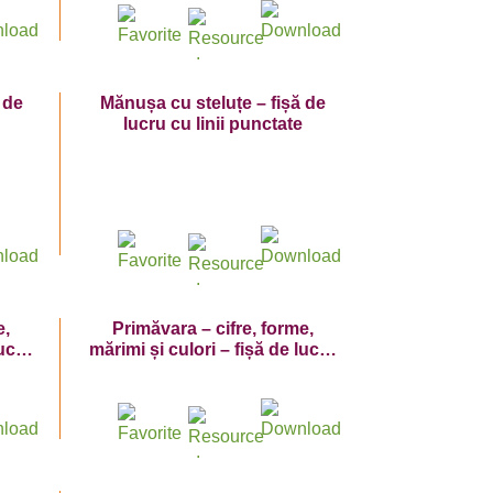
 de
Mănușa cu steluțe – fișă de
lucru cu linii punctate
e,
Primăvara – cifre, forme,
lucru
mărimi și culori – fișă de lucru
cu cifra 9