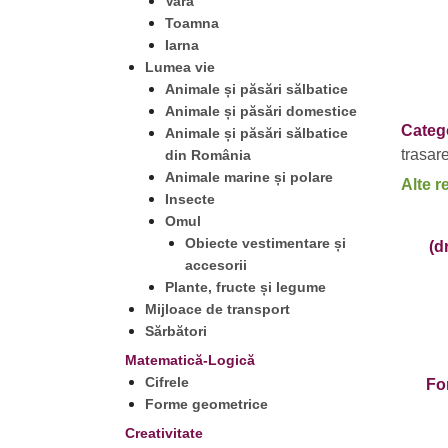
Vara
Toamna
Iarna
Lumea vie
Animale și păsări sălbatice
Animale și păsări domestice
Catego
Animale și păsări sălbatice
trasar
din România
Animale marine și polare
Alte r
Insecte
Omul
Obiecte vestimentare și
(d
accesorii
Plante, fructe și legume
Mijloace de transport
Sărbători
Matematică-Logică
Cifrele
Fo
Forme geometrice
Creativitate