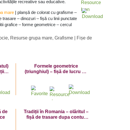
activitățile recreative sau educative.
pa mare
|
planșă de colorat cu grafisme –
e trasare – dinozuri – fișă cu linii punctate
tii grafice – forme geometrice – cercul
ocie
,
Resurse grupa mare
,
Grafisme | Fișe de
tul)
Formele geometrice
ții
(triunghiul) – fișă de lucru cu
exerciții grafice cu dinozaur
ă de
Tradiții în Romania – olăritul –
ice
fișă de trasare dupa contur
cu vase de lut