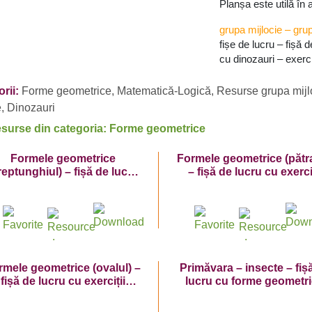
Planșa este utilă în 
grupa mijlocie
–
gru
fișe de lucru – fișă d
cu dinozauri – exerci
rii:
Forme geometrice
,
Matematică-Logică
,
Resurse grupa mijl
e
,
Dinozauri
esurse din categoria: Forme geometrice
Formele geometrice
Formele geometrice (pătra
reptunghiul) – fișă de lucru
– fișă de lucru cu exerci
cu exerciții grafice cu
grafice cu dinozaur
dinozaur
rmele geometrice (ovalul) –
Primăvara – insecte – fiș
fișă de lucru cu exerciții
lucru cu forme geometr
grafice cu dinozaur