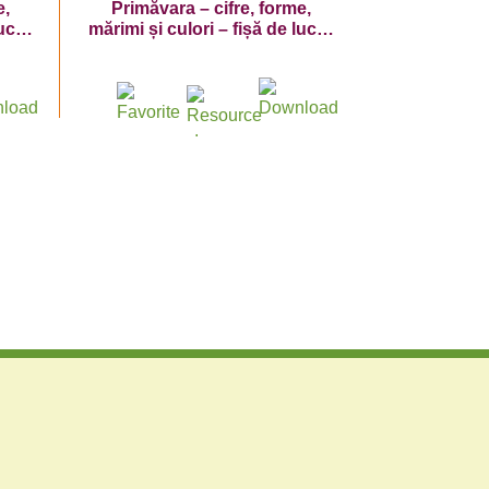
e,
Primăvara – cifre, forme,
lucru
mărimi și culori – fișă de lucru
cu cifra 1