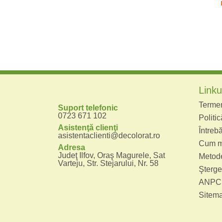
Linkur
Termeni
Suport telefonic
0723 671 102
Politic
Asistenţă clienţi
Întrebă
asistentaclienti@decolorat.ro
Cum m
Adresa
Judeţ Ilfov, Oraş Magurele, Sat
Metode
Varteju, Str. Stejarului, Nr. 58
Şterge
ANPC
Sitem