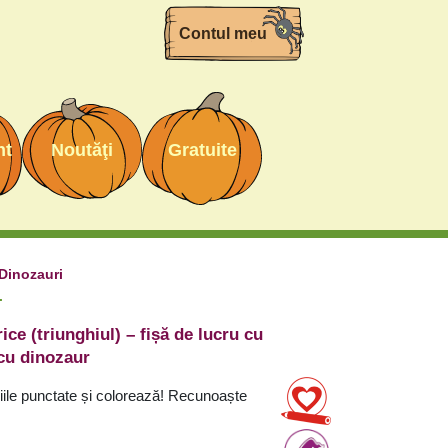
Contul meu
nt
Noutăţi
Gratuite
Dinozauri
.
ce (triunghiul) – fișă de lucru cu
 cu dinozaur
iile punctate și colorează! Recunoaște