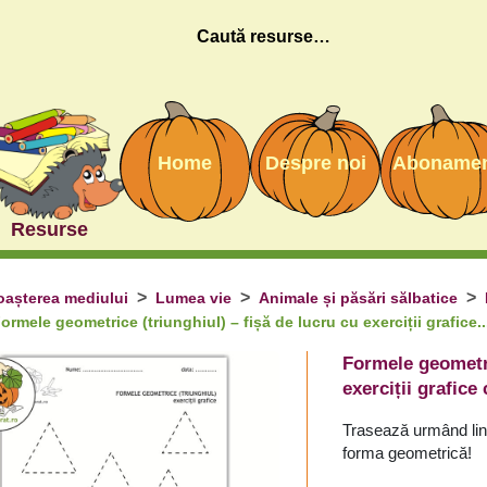
Caută
Home
Despre noi
Aboname
Resurse
așterea mediului
Lumea vie
Animale și păsări sălbatice
ormele geometrice (triunghiul) – fișă de lucru cu exerciții grafice..
Formele geometri
exerciții grafice
Trasează urmând lin
forma geometrică!