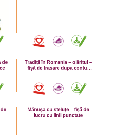
ă de
Tradiții în Romania – olăritul –
ice
fișă de trasare dupa contur
cu vase de lut
 de
Mănușa cu steluțe – fișă de
lucru cu linii punctate