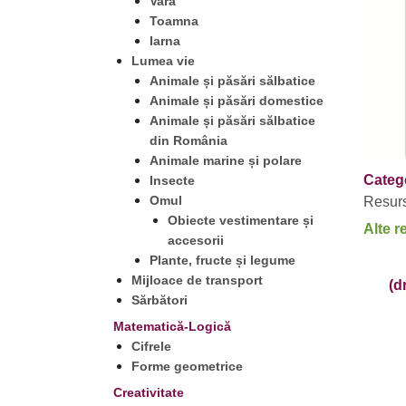
Vara
Toamna
Iarna
Lumea vie
Animale și păsări sălbatice
Animale și păsări domestice
Animale și păsări sălbatice
din România
Animale marine și polare
Catego
Insecte
Omul
Resur
Obiecte vestimentare și
Alte r
accesorii
Plante, fructe și legume
Mijloace de transport
(d
Sărbători
Matematică-Logică
Cifrele
Forme geometrice
Creativitate