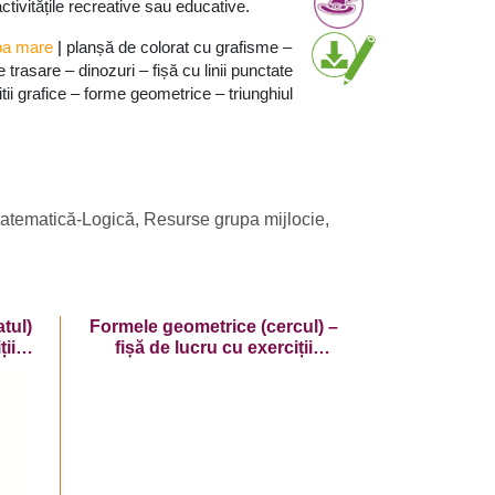
activitățile recreative sau educative.
pa mare
|
planșă de colorat cu grafisme –
e trasare – dinozuri – fișă cu linii punctate
tii grafice – forme geometrice – triunghiul
atematică-Logică
,
Resurse grupa mijlocie
,
tul)
Formele geometrice (cercul) –
ții
fișă de lucru cu exerciții
grafice cu dinozaur