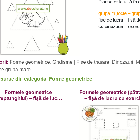
Planșa este utilă în 
grupa mijlocie
–
gru
fișe de lucru – fișă d
cu dinozauri – exerci
rii:
Forme geometrice
,
Grafisme | Fișe de trasare
,
Dinozauri
,
M
se grupa mare
esurse din categoria: Forme geometrice
Formele geometrice
Formele geometrice (pătra
reptunghiul) – fișă de lucru
– fișă de lucru cu exerci
cu exerciții grafice cu
grafice cu dinozaur
dinozaur