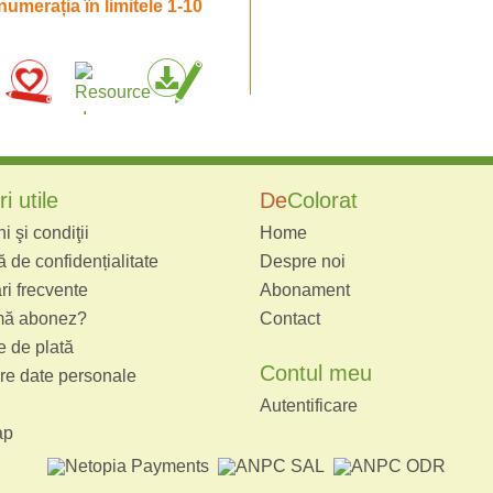
numerația în limitele 1-10
i utile
De
Colorat
 şi condiţii
Home
ă de confidențialitate
Despre noi
ri frecvente
Abonament
ă abonez?
Contact
 de plată
Contul meu
re date personale
Autentificare
ap