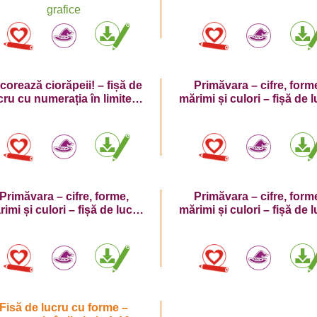
corează ciorăpeii! – fișă de
Primăvara – cifre, form
cru cu numerația în limitele
mărimi și culori – fișă de 
1-10 – exerciții grafice
cu numărul 10
Primăvara – cifre, forme,
Primăvara – cifre, form
imi și culori – fișă de lucru
mărimi și culori – fișă de 
cu cifra 8
cu cifra 4
Fisă de lucru cu forme –