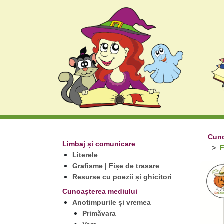
Cuno
Limbaj și comunicare
F
Literele
Grafisme | Fișe de trasare
Resurse cu poezii și ghicitori
Cunoașterea mediului
Anotimpurile și vremea
Primăvara