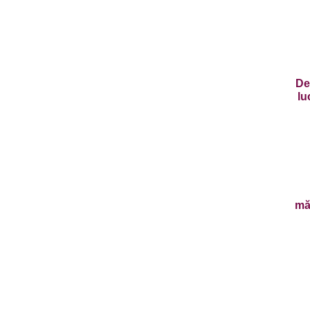
De
lu
măr