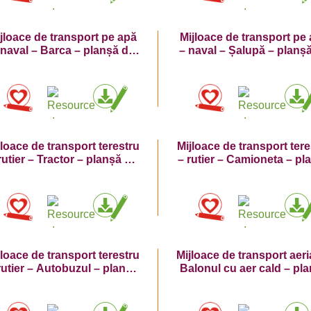
jloace de transport pe apă
Mijloace de transport pe
 naval – Barca – planșă de
– naval – Șalupă – planș
colorat
colorat
jloace de transport terestru
Mijloace de transport tere
rutier – Tractor – planșă de
– rutier – Camioneta – pl
colorat
de colorat
jloace de transport terestru
Mijloace de transport aeri
rutier – Autobuzul – planșă
Balonul cu aer cald – pl
de colorat
de colorat