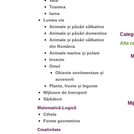
Vara
Toamna
Iarna
Lumea vie
Animale și păsări sălbatice
Animale și păsări domestice
Catego
Animale și păsări sălbatice
Alte r
din România
Animale marine și polare
M
Insecte
Omul
Obiecte vestimentare și
accesorii
Plante, fructe și legume
Mijloace de transport
Sărbători
Mi
Matematică-Logică
Cifrele
Forme geometrice
Creativitate