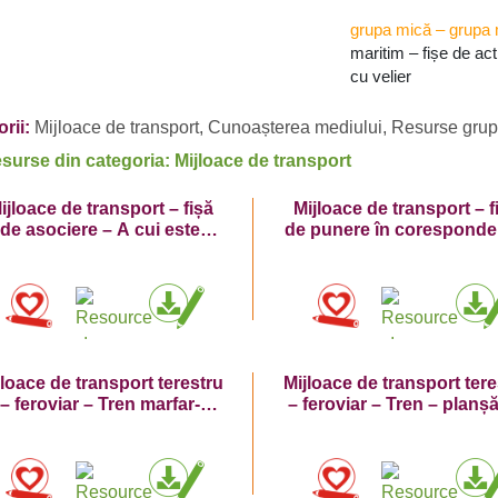
grupa mică
–
grupa 
maritim – fișe de act
cu velier
rii:
Mijloace de transport
,
Cunoașterea mediului
,
Resurse grup
esurse din categoria: Mijloace de transport
ijloace de transport – fișă
Mijloace de transport – f
de asociere – A cui este
de punere în coresponde
umbra?
A cui este umbra?
jloace de transport terestru
Mijloace de transport tere
– feroviar – Tren marfar-
– feroviar – Tren – planș
planșă de colorat
colorat