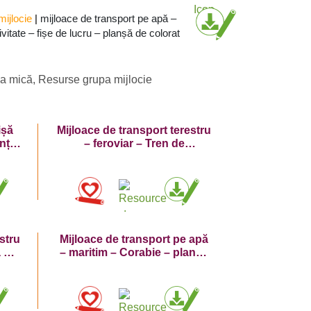
mijlocie
|
mijloace de transport pe apă –
ivitate – fișe de lucru – planșă de colorat
a mică
,
Resurse grupa mijlocie
ișă
Mijloace de transport terestru
nță-
– feroviar – Tren de
persoane- planșă de colorat
stru
Mijloace de transport pe apă
ă de
– maritim – Corabie – planșă
de colorat