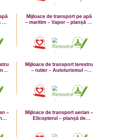
 apă
Mijloace de transport pe apă
ă de
– maritim – Vapor – planșă de
colorat
stru
Mijloace de transport terestru
anșă
– rutier – Autoturismul –
planșă de colorat
an –
Mijloace de transport aerian –
anșă
Elicopterul – planșă de
colorat