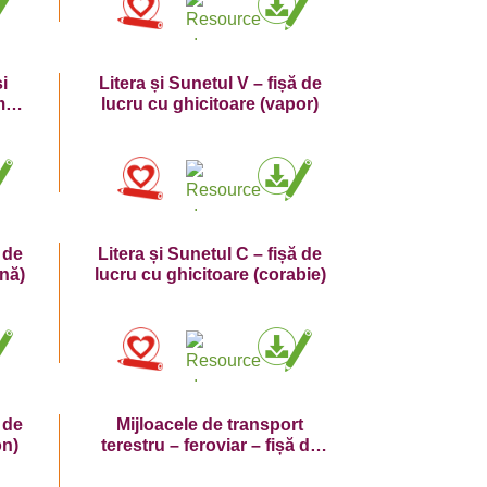
și
Litera și Sunetul V – fișă de
m
lucru cu ghicitoare (vapor)
!
 de
Litera și Sunetul C – fișă de
ină)
lucru cu ghicitoare (corabie)
 de
Mijloacele de transport
on)
terestru – feroviar – fișă de
lucru – vocabular