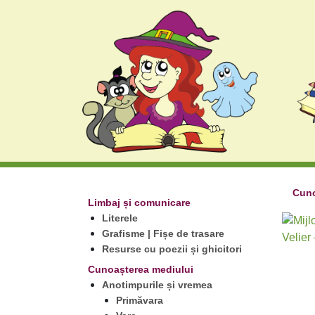
Cuno
Limbaj și comunicare
Literele
Grafisme | Fișe de trasare
Resurse cu poezii și ghicitori
Cunoașterea mediului
Anotimpurile și vremea
Primăvara