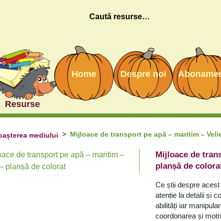
Caută
Home
Despre noi
Aboname
Resurse
Mijloace de transport pe apă – maritim – Velier
așterea mediului
Mijloace de tran
planșă de colora
Ce știi despre acest
atenție la detalii și
abilități iar m
anipula
coordonarea și motric