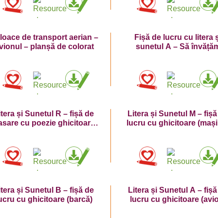
jloace de transport aerian –
Fișă de lucru cu litera 
vionul – planșă de colorat
sunetul A – Să învăță
literele A mare și a mic
itera și Sunetul R – fișă de
Litera și Sunetul M – fișă
rasare cu poezie ghicitoare
lucru cu ghicitoare (maș
(roată)
itera și Sunetul B – fișă de
Litera și Sunetul A – fișă
ucru cu ghicitoare (barcă)
lucru cu ghicitoare (avi