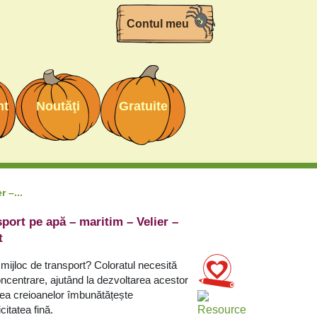
Contul meu
nt
Noutăţi
Gratuite
 –...
sport pe apă – maritim – Velier –
t
 mijloc de transport?
Coloratul necesită
 concentrare, ajutând la dezvoltarea acestor
rea creioanelor îmbunătățește
itatea fină.