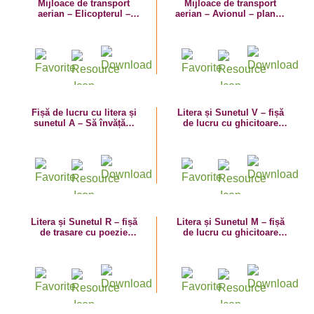
Mijloace de transport
Mijloace de transport
aerian – Elicopterul –
aerian – Avionul – planșă
planșă de colorat
de colorat
Fișă de lucru cu litera și
Litera și Sunetul V – fișă
sunetul A – Să învățăm
de lucru cu ghicitoare
literele A mare și a mic!
(vapor)
Litera și Sunetul R – fișă
Litera și Sunetul M – fișă
de trasare cu poezie
de lucru cu ghicitoare
ghicitoare (roată)
(mașină)