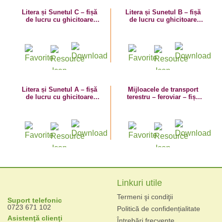
Litera și Sunetul C – fișă
Litera și Sunetul B – fișă
de lucru cu ghicitoare
de lucru cu ghicitoare
(corabie)
(barcă)
Litera și Sunetul A – fișă
Mijloacele de transport
de lucru cu ghicitoare
terestru – feroviar – fișă
(avion)
de lucru – vocabular
Linkuri utile
Termeni şi condiţii
Suport telefonic
0723 671 102
Politică de confidențialitate
Asistenţă clienţi
Întrebări frecvente