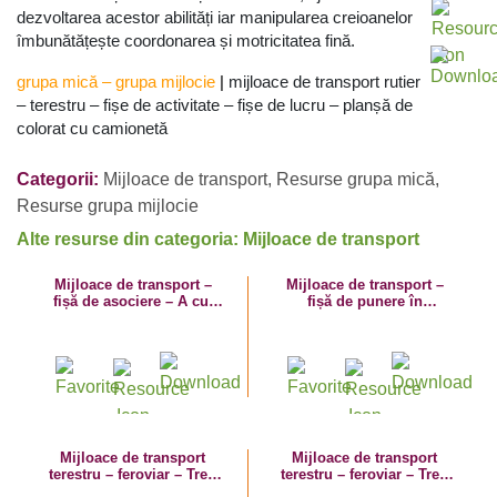
dezvoltarea acestor abilități iar m
anipularea creioanelor
îmbunătățește coordonarea și motricitatea fină.
grupa mică
–
grupa mijlocie
|
mijloace de transport rutier
– terestru – fișe de activitate – fișe de lucru – planșă de
colorat cu camionetă
Categorii:
Mijloace de transport
,
Resurse grupa mică
,
Resurse grupa mijlocie
Alte resurse din categoria: Mijloace de transport
Mijloace de transport –
Mijloace de transport –
fișă de asociere – A cui
fișă de punere în
este umbra?
corespondență- A cui este
umbra?
Mijloace de transport
Mijloace de transport
terestru – feroviar – Tren
terestru – feroviar – Tren
de persoane- planșă de
marfar- planșă de colorat