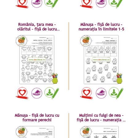
România, țara mea –
Mănușa – fișă de lucru –
olăritul – fișă de lucru
numerația în limitele 1-5
numerația 1-10 cu vase de
lut
Mănușa – fișă de lucru cu
Mulțimi cu fulgi de nea –
formare perechi
fișă de lucru – numerația în
limitele 1-5