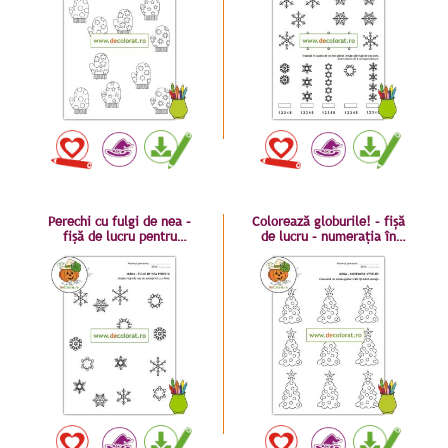
Perechi cu fulgi de nea –
Colorează globurile! – fișă
fișă de lucru pentru
de lucru – numerația în
dezvoltarea atenției
limitele 1-10