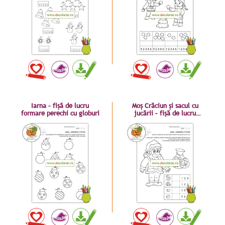
Iarna – fișă de lucru
Moș Crăciun și sacul cu
formare perechi cu globuri
jucării – fișă de lucru
numerația 1-3