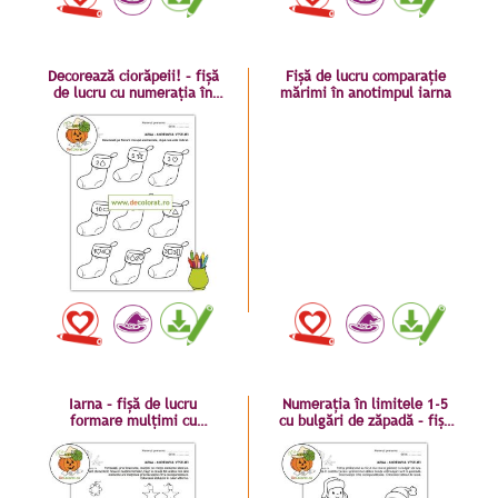
Decorează ciorăpeii! – fișă
Fișă de lucru comparație
de lucru cu numerația în
mărimi în anotimpul iarna
limitele 1-10 – exerciții
grafice
Iarna – fișă de lucru
Numerația în limitele 1-5
formare mulțimi cu
cu bulgări de zăpadă – fișă
decorațiuni de crăciun –
de lucru
numerația 1-5