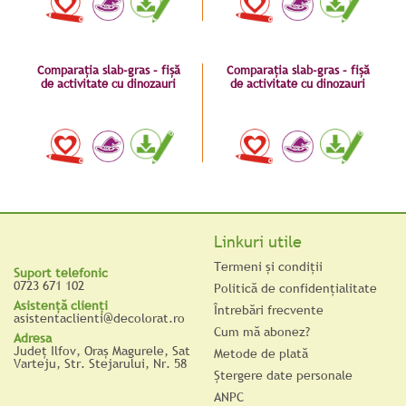
Comparația slab-gras – fișă
Comparația slab-gras – fișă
de activitate cu dinozauri
de activitate cu dinozauri
Linkuri utile
Termeni şi condiţii
Suport telefonic
0723 671 102
Politică de confidențialitate
Asistenţă clienţi
Întrebări frecvente
asistentaclienti@decolorat.ro
Cum mă abonez?
Adresa
Judeţ Ilfov, Oraş Magurele, Sat
Metode de plată
Varteju, Str. Stejarului, Nr. 58
Ştergere date personale
ANPC