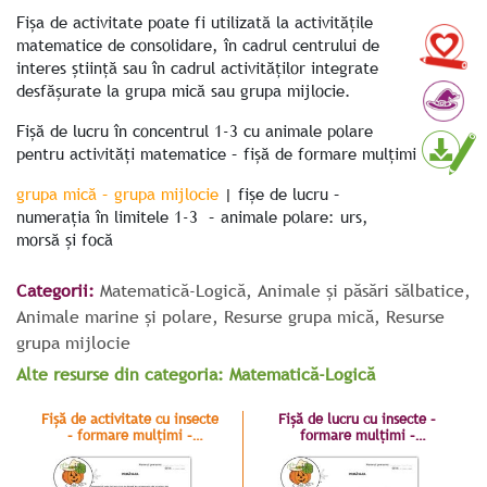
Fișa de activitate poate fi utilizată la activitățile
matematice de consolidare, în cadrul centrului de
interes știință sau în cadrul activităților integrate
desfășurate la grupa mică sau grupa mijlocie.
Fișă de lucru în concentrul 1-3 cu animale polare
pentru activități matematice – fișă de formare mulțimi
grupa
mică
–
grupa mijlocie
|
fișe de lucru –
numerația în limitele 1-3 – animale polare: urs,
morsă și focă
Categorii:
Matematică-Logică
,
Animale și păsări sălbatice
,
Animale marine și polare
,
Resurse grupa mică
,
Resurse
grupa mijlocie
Alte resurse din categoria: Matematică-Logică
Fișă de activitate cu insecte
Fișă de lucru cu insecte –
– formare mulțimi –
formare mulțimi –
numerația 1-3
numerația 1-3