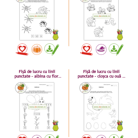
Fișă de lucru cu linii
Fișă de lucru cu linii
punctate – albina cu flori
punctate – cloșca cu ouă și
de primăvară – numerația
pui – numerația 1-3
1-3