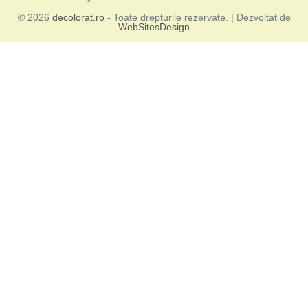
© 2026
decolorat.ro
- Toate drepturile rezervate. | Dezvoltat de
WebSitesDesign