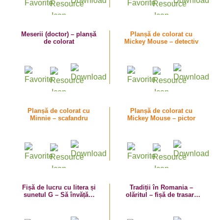
Meserii (doctor) – planșă
Planșă de colorat cu
de colorat
Mickey Mouse – detectiv
Planșă de colorat cu
Planșă de colorat cu
Minnie – scafandru
Mickey Mouse – pictor
Fișă de lucru cu litera și
Tradiții în Romania –
sunetul G – Să învățăm
olăritul – fișă de trasare
literele G mare și g mic!
dupa contur cu vase de
lut