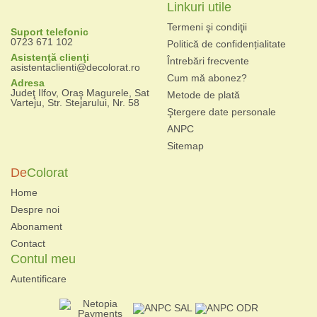
Linkuri utile
Termeni şi condiţii
Suport telefonic
0723 671 102
Politică de confidențialitate
Asistenţă clienţi
Întrebări frecvente
asistentaclienti@decolorat.ro
Cum mă abonez?
Adresa
Judeţ Ilfov, Oraş Magurele, Sat
Metode de plată
Varteju, Str. Stejarului, Nr. 58
Ştergere date personale
ANPC
Sitemap
De
Colorat
Home
Despre noi
Abonament
Contact
Contul meu
Autentificare