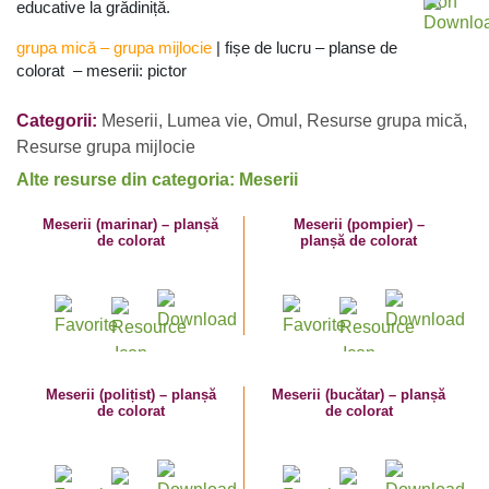
educative la grădiniță.
grupa mică
–
grupa mijlocie
| fișe de lucru – planse de
colorat – meserii: pictor
Categorii:
Meserii
,
Lumea vie
,
Omul
,
Resurse grupa mică
,
Resurse grupa mijlocie
Alte resurse din categoria: Meserii
Meserii (marinar) – planșă
Meserii (pompier) –
de colorat
planșă de colorat
Meserii (polițist) – planșă
Meserii (bucătar) – planșă
de colorat
de colorat