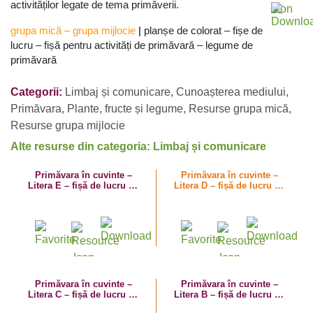
activităților legate de tema primăverii.
grupa mică
–
grupa mijlocie
|
planșe de colorat – fișe de
lucru – fișă pentru activități de primăvară – legume de
primăvară
Categorii:
Limbaj și comunicare
,
Cunoașterea mediului
,
Primăvara
,
Plante, fructe și legume
,
Resurse grupa mică
,
Resurse grupa mijlocie
Alte resurse din categoria: Limbaj și comunicare
Primăvara în cuvinte –
Primăvara în cuvinte –
Litera E – fișă de lucru cu
Litera D – fișă de lucru cu
despărțirea în silabe
despărțirea în silabe
Primăvara în cuvinte –
Primăvara în cuvinte –
Litera C – fișă de lucru cu
Litera B – fișă de lucru cu
despărțirea în silabe
despărțirea în silabe