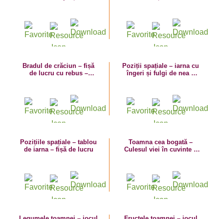
silabe
vocabular
Bradul de crăciun – fișă
Poziții spațiale – iarna cu
de lucru cu rebus –
îngeri și fulgi de nea –
vocabular de iarnă
fișă de lucru
Pozițiile spațiale – tablou
Toamna cea bogată –
de iarna – fișă de lucru
Culesul viei în cuvinte –
fișă de lucru cu vocabular
Legumele toamnei – jocul
Fructele toamnei – jocul