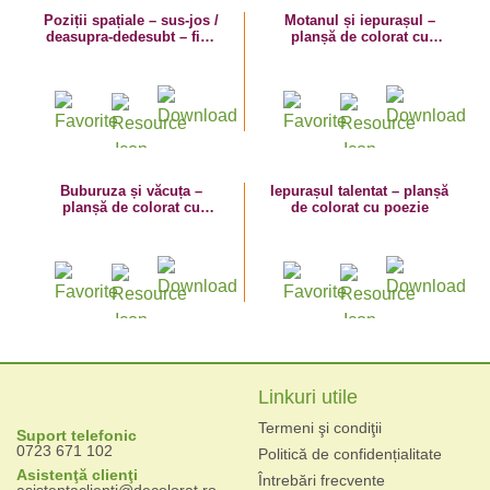
Poziții spațiale – sus-jos /
Motanul și iepurașul –
deasupra-dedesubt – fișă
planșă de colorat cu
de activitate cu dinozauri
poezie
Buburuza și văcuța –
Iepurașul talentat – planșă
planșă de colorat cu
de colorat cu poezie
poezie
Linkuri utile
Termeni şi condiţii
Suport telefonic
0723 671 102
Politică de confidențialitate
Asistenţă clienţi
Întrebări frecvente
asistentaclienti@decolorat.ro