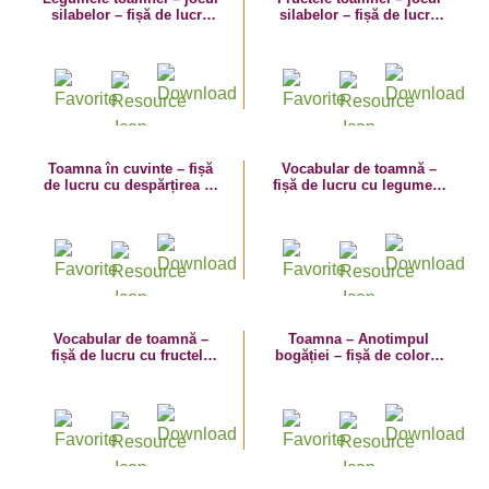
silabelor – fișă de lucru
silabelor – fișă de lucru
cu despărțirea în silabe
cu despărțirea în silabe
Toamna în cuvinte – fișă
Vocabular de toamnă –
de lucru cu despărțirea în
fișă de lucru cu legumele
silabe
toamnei
Vocabular de toamnă –
Toamna – Anotimpul
fișă de lucru cu fructele
bogăției – fișă de colorat
toamnei
cu imagini de toamnă