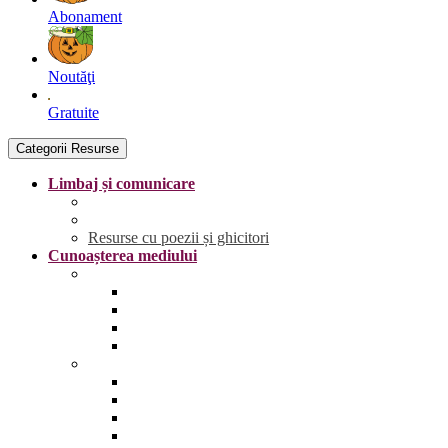
Abonament
Noutăţi
Gratuite
Categorii Resurse
Limbaj și comunicare
Literele
Grafisme | Fișe de trasare
Resurse cu poezii și ghicitori
Cunoașterea mediului
Anotimpurile și vremea
Primăvara
Vara
Toamna
Iarna
Lumea vie
Animale și păsări sălbatice
Animale și păsări domestice
Animale și păsări sălbatice din România
Animale marine și polare