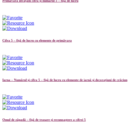
Primăvara învățăm cifra și numarul 5 – fișă de lucru
Cifra 5 – fișă de lucru cu elemente de primăvara
Iarna – Numărul și cifra 5 – fișă de lucru cu elemente de iarnă și decorațiuni de crăciun
Omul de zăpadă – fișă de trasare și recunoaștere a cifrei 5