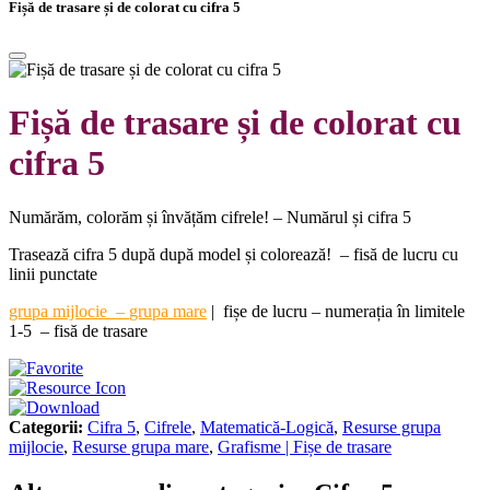
Fișă de trasare și de colorat cu cifra 5
Fișă de trasare și de colorat cu
cifra 5
Numărăm, colorăm și învățăm cifrele! – Numărul și cifra 5
Trasează cifra 5 după după model și colorează! – fisă de lucru cu
linii punctate
grupa mijlocie
–
grupa mare
|
fișe de lucru – numerația în limitele
1-5 – fisă de trasare
Categorii:
Cifra 5
,
Cifrele
,
Matematică-Logică
,
Resurse grupa
mijlocie
,
Resurse grupa mare
,
Grafisme | Fișe de trasare