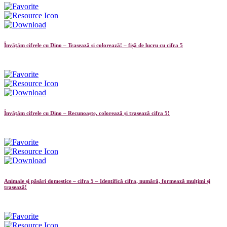
Învățăm cifrele cu Dino – Trasează si colorează! – fișă de lucru cu cifra 5
Învățăm cifrele cu Dino – Recunoaște, colorează și trasează cifra 5!
Animale și păsări domestice – cifra 5 – Identifică cifra, numără, formează mulțimi și
trasează!