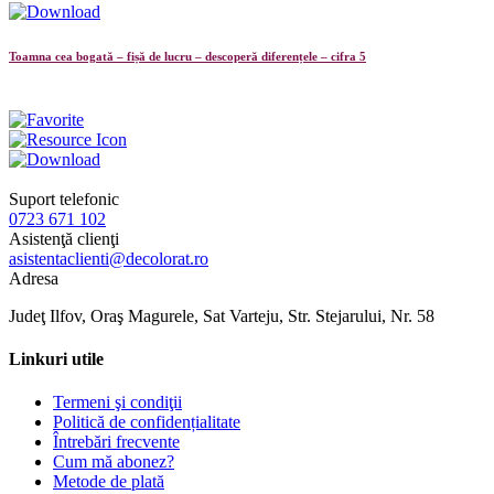
Toamna cea bogată – fișă de lucru – descoperă diferențele – cifra 5
Suport telefonic
0723 671 102
Asistenţă clienţi
asistentaclienti@decolorat.ro
Adresa
Judeţ Ilfov, Oraş Magurele, Sat Varteju, Str. Stejarului, Nr. 58
Linkuri utile
Termeni şi condiţii
Politică de confidențialitate
Întrebări frecvente
Cum mă abonez?
Metode de plată