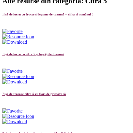
Alte resurse din categoria: Cifra 5
Fișă de lucru cu fructe și legume de toamnă – cifra și numărul 5
Fișă de lucru cu cifra 5 și bogățiile toamnei
Fișă de trasare cifra 5 cu flori de primăvară