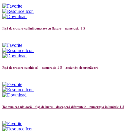
Fișă de trasare cu linii punctate cu fluture – numerația 1-5
Fișă de trasare cu ghiocel – numerația 1-5 – activități de primăvară
Toamna cea ploioasă – fișă de lucru – descoperă diferențele – numerația în limitele 1-5