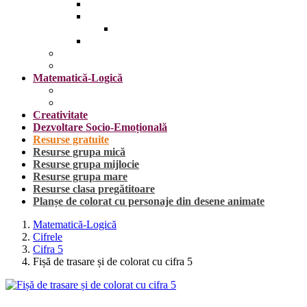
Insecte
Omul
Obiecte vestimentare și accesorii
Plante, fructe și legume
Mijloace de transport
Sărbători
Matematică-Logică
Cifrele
Forme geometrice
Creativitate
Dezvoltare Socio-Emoțională
Resurse gratuite
Resurse grupa mică
Resurse grupa mijlocie
Resurse grupa mare
Resurse clasa pregătitoare
Planșe de colorat cu personaje din desene animate
Matematică-Logică
Cifrele
Cifra 5
Fișă de trasare și de colorat cu cifra 5