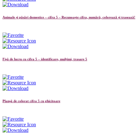
Animale și păsări domestice – cifra 5 – Recunoaște cifra, numără, colorează și trasează!
Fișă de lucru cu cifra 5 – identificare, mulțimi, trasare 5
Planșă de colorat cifra 5 cu ghicitoare