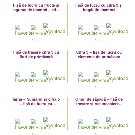
Fișă de lucru cu fructe și
Fișă de lucru cu cifra 5 și
legume de toamnă – cifra
bogățiile toamnei
și numărul 5
Fișă de trasare cifra 5 cu
Cifra 5 – fișă de lucru cu
flori de primăvară
elemente de primăvara
Iarna – Numărul și cifra 5
Omul de zăpadă – fișă de
– fișă de lucru cu
trasare și recunoaștere a
elemente de iarnă și
cifrei 5
decorațiuni de crăciun