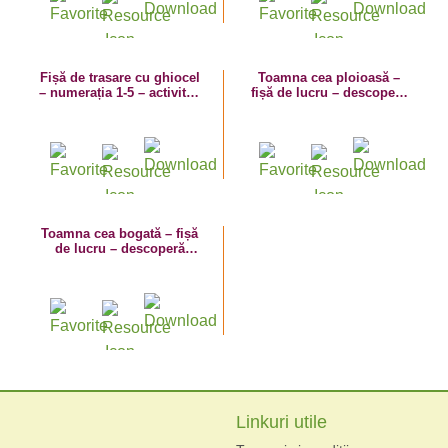
Fișă de trasare cu ghiocel
Toamna cea ploioasă –
– numerația 1-5 – activități
fișă de lucru – descoperă
de primăvară
diferențele – numerația în
limitele 1-5
Toamna cea bogată – fișă
de lucru – descoperă
diferențele – cifra 5
Linkuri utile