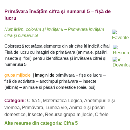
Primăvara învățăm cifra și numarul 5 – fișă de
lucru
Numărăm, colorăm și învățăm! – Primăvara învățăm
cifra și numarul 5!
Colorează tot atâtea elemente din șir câte îți indică cifra!
Fisă de lucru cu imagini de primăvara (animale, păsări,
insecte și flori) pentru identificarea și învățarea cifrei și
numărului 5.
grupa mijlocie
| imagini de
primăvara – fișe de lucru –
fisă de activitate – anotimpul primăvara – insecte
(albină) – animale și păsări domestice (oaie, pui)
Categorii:
Cifra 5
,
Matematică-Logică
,
Anotimpurile și
vremea
,
Primăvara
,
Lumea vie
,
Animale și păsări
domestice
,
Insecte
,
Resurse grupa mijlocie
,
Cifrele
Alte resurse din categoria: Cifra 5