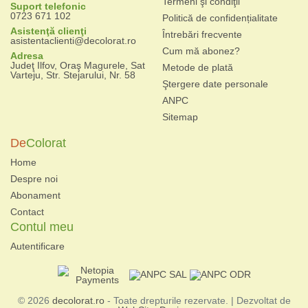
Termeni şi condiţii
Suport telefonic
0723 671 102
Politică de confidențialitate
Asistenţă clienţi
Întrebări frecvente
asistentaclienti@decolorat.ro
Cum mă abonez?
Adresa
Judeţ Ilfov, Oraş Magurele, Sat
Metode de plată
Varteju, Str. Stejarului, Nr. 58
Ştergere date personale
ANPC
Sitemap
De
Colorat
Home
Despre noi
Abonament
Contact
Contul meu
Autentificare
© 2026
decolorat.ro
- Toate drepturile rezervate. | Dezvoltat de