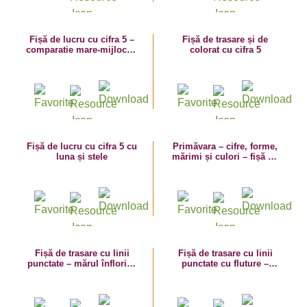
Fișă de lucru cu cifra 5 –
Fișă de trasare și de
comparatie mare-mijlociu-
colorat cu cifra 5
mic
Fișă de lucru cu cifra 5 cu
Primăvara – cifre, forme,
luna și stele
mărimi și culori – fișă de
lucru cu cifra 5
Fișă de trasare cu linii
Fișă de trasare cu linii
punctate – mărul înflorit –
punctate cu fluture –
numerația 1-5
numerația 1-5