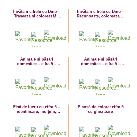
Învățăm cifrele cu Dino –
Învățăm cifrele cu Dino –
Trasează si colorează! –
Recunoaște, colorează și
fișă de lucru cu cifra 5
trasează cifra 5!
Animale și păsări
Animale și păsări
domestice – cifra 5 –
domestice – cifra 5 –
Identifică cifra, numără,
Recunoaște cifra, numără,
formează mulțimi și
colorează și trasează!
trasează!
Fișă de lucru cu cifra 5 –
Planșă de colorat cifra 5
identificare, mulțimi,
cu ghicitoare
trasare 5