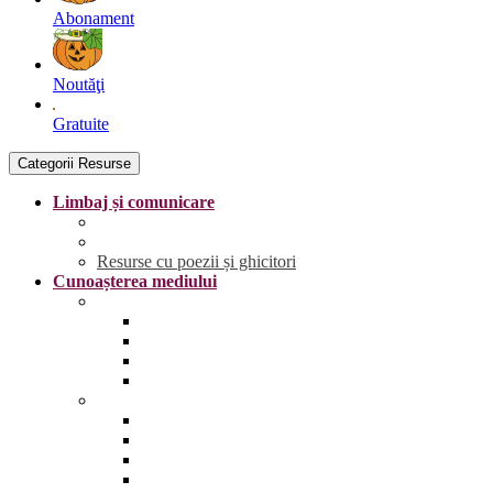
Abonament
Noutăţi
Gratuite
Categorii Resurse
Limbaj și comunicare
Literele
Grafisme | Fișe de trasare
Resurse cu poezii și ghicitori
Cunoașterea mediului
Anotimpurile și vremea
Primăvara
Vara
Toamna
Iarna
Lumea vie
Animale și păsări sălbatice
Animale și păsări domestice
Animale și păsări sălbatice din România
Animale marine și polare