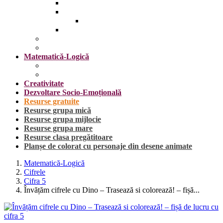
Insecte
Omul
Obiecte vestimentare și accesorii
Plante, fructe și legume
Mijloace de transport
Sărbători
Matematică-Logică
Cifrele
Forme geometrice
Creativitate
Dezvoltare Socio-Emoțională
Resurse gratuite
Resurse grupa mică
Resurse grupa mijlocie
Resurse grupa mare
Resurse clasa pregătitoare
Planșe de colorat cu personaje din desene animate
Matematică-Logică
Cifrele
Cifra 5
Învățăm cifrele cu Dino – Trasează si colorează! – fișă...