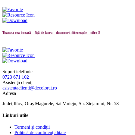
Toamna cea bogată – fișă de lucru – descoperă diferențele – cifra 5
Suport telefonic
0723 671 102
Asistenţă clienţi
asistentaclienti@decolorat.ro
Adresa
Judeţ Ilfov, Oraş Magurele, Sat Varteju, Str. Stejarului, Nr. 58
Linkuri utile
Termeni şi condiţii
Politică de confidențialitate