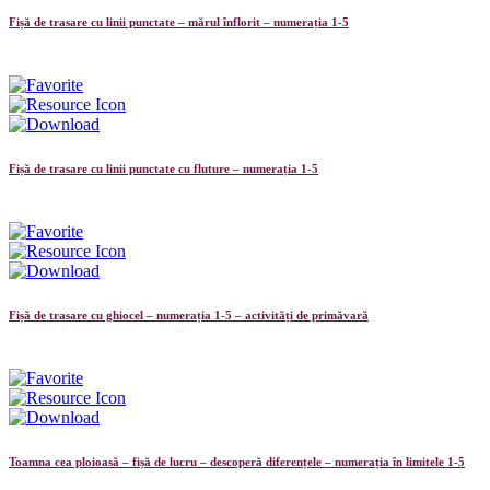
Fișă de trasare cu linii punctate – mărul înflorit – numerația 1-5
Fișă de trasare cu linii punctate cu fluture – numerația 1-5
Fișă de trasare cu ghiocel – numerația 1-5 – activități de primăvară
Toamna cea ploioasă – fișă de lucru – descoperă diferențele – numerația în limitele 1-5