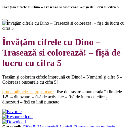
Învățăm cifrele cu Dino – Trasează si colorează! – fișă de lucru cu cifra 5
Învățăm cifrele cu Dino –
Trasează si colorează! – fișă de
lucru cu cifra 5
Trasăm și colorăm cifrele împreună cu Dino! – Numărul și cifra 5 –
Colorează oușoarele cu cifra 5!
grupa mijlocie
–
grupa mare
|
fișe de trasare – numerația în limitele
1-5 – dinozauri – fisă de activitate – fisă de lucru cu cifre și
dinozauri – fișă cu linii punctate
Categorii:
Cifra 5
,
Matematică-Logică
,
Resurse grupa mijlocie
,