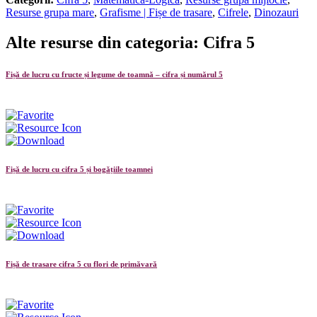
Resurse grupa mare
,
Grafisme | Fișe de trasare
,
Cifrele
,
Dinozauri
Alte resurse din categoria: Cifra 5
Fișă de lucru cu fructe și legume de toamnă – cifra și numărul 5
Fișă de lucru cu cifra 5 și bogățiile toamnei
Fișă de trasare cifra 5 cu flori de primăvară