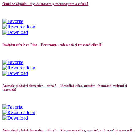
Omul de zăpadă – fișă de trasare și recunoaștere a cifrei 5
Învățăm cifrele cu Dino – Recunoaște, colorează și trasează cifra 5!
Animale și păsări domestice – cifra 5 – Identifică cifra, numără, formează mulțimi și
trasează!
Animale și păsări domestice – cifra 5 – Recunoaște cifra, numără, colorează și trasează!